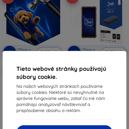
Zľava s
Zľava s
-10%
-10%
EXTRA10
EXTRA10
kupónom
kupónom
3mk Hammer ochranné sklo
3mk ARC+ ochranná fólia pre
Hammer Iron 6
Tieto webové stránky používajú
Vyrobené na mieru
9,90 €
súbory cookie.
8,92 €
17,90 €
Na našich webových stránkach používame
16,11 €
Na sklade 5 ks
súbory cookies. Niektoré sú nevyhnutné na
Na sklade 3 ks
správne fungovanie webu, zatiaľ čo iné nám
pomáhajú analyzovať návštevnosť a
prispôsobenie obsahu a reklám.