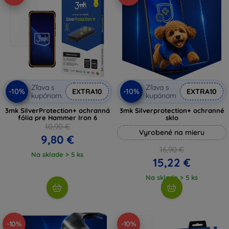
Zľava s
Zľava s
-10%
-10%
EXTRA10
EXTRA10
kupónom
kupónom
3mk SilverProtection+ ochranná
3mk Silverprotection+ ochranné
fólia pre Hammer Iron 6
sklo
10,90 €
Vyrobené na mieru
9,80 €
16,90 €
Na sklade > 5 ks
15,22 €
Na sklade > 5 ks
-10%
-10%