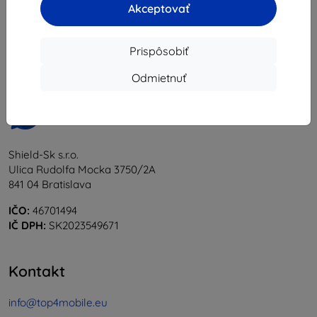
Akceptovať
1
-
6
z celkom
6
.
«
1
»
Prispôsobiť
Odmietnuť
Shield-Sk s.r.o.
Ulica Rudolfa Mocka 3750/2A
841 04 Bratislava
IČO:
46701494
IČ DPH:
SK2023549671
Kontakt
info@top4mobile.eu