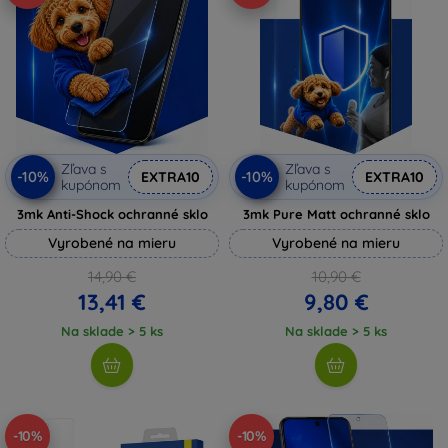
Zľava s
Zľava s
-10%
-10%
EXTRA10
EXTRA10
kupónom
kupónom
3mk Anti-Shock ochranné sklo
3mk Pure Matt ochranné sklo
Vyrobené na mieru
Vyrobené na mieru
14,90 €
10,90 €
13,41 €
9,80 €
Na sklade > 5 ks
Na sklade > 5 ks
-10%
-10%