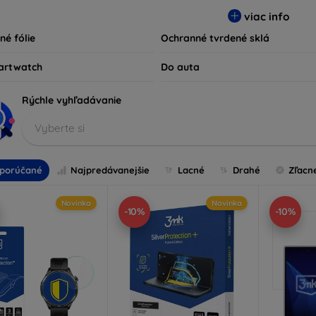
ty kompatibilné s rôznymi značkami a modelmi, čím zaručujeme
viac info
ariadenie.
né fólie
Ochranné tvrdené sklá
artwatch
Do auta
Rýchle vyhľadávanie
Vyberte si
porúčané
Najpredávanejšie
Lacné
Drahé
Zľacn
Novinka
Novinka
-10%
-10%