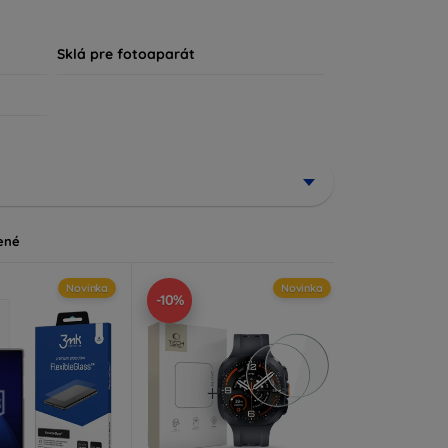
, že každý zákazník nájde ideálnu ochranu pre
Sklá pre fotoaparát
ené
Novinka
Novinka
-10%