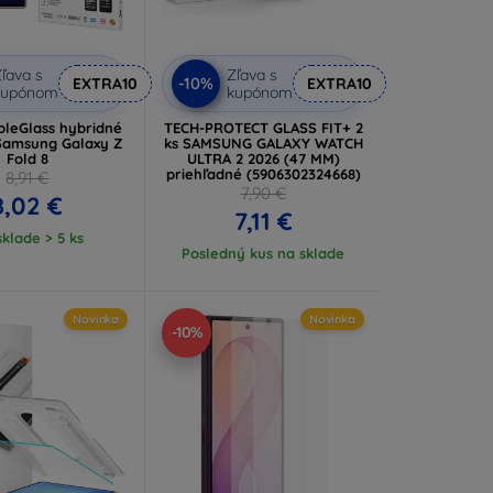
ľava s
Zľava s
-10%
EXTRA10
EXTRA10
kupónom
kupónom
bleGlass hybridné
TECH-PROTECT GLASS FIT+ 2
 Samsung Galaxy Z
ks SAMSUNG GALAXY WATCH
Fold 8
ULTRA 2 2026 (47 MM)
priehľadné (5906302324668)
8,91 €
7,90 €
8,02 €
7,11 €
klade > 5 ks
Posledný kus na sklade
Novinka
Novinka
-10%