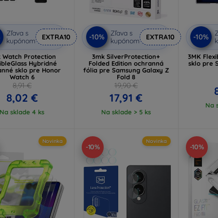
Zľava s
Zľava s
Z
%
-10%
-10%
EXTRA10
EXTRA10
kupónom
kupónom
 Watch Protection
3mk SilverProtection+
3MK Flexi
ibleGlass Hybridné
Folded Edition ochranná
sklo pre
anné sklo pre Honor
fólia pre Samsung Galaxy Z
Watch 6
Fold 8
8,91 €
19,90 €
8,02 €
17,91 €
Na s
Na sklade 4 ks
Na sklade > 5 ks
Novinka
Novinka
-10%
-10%