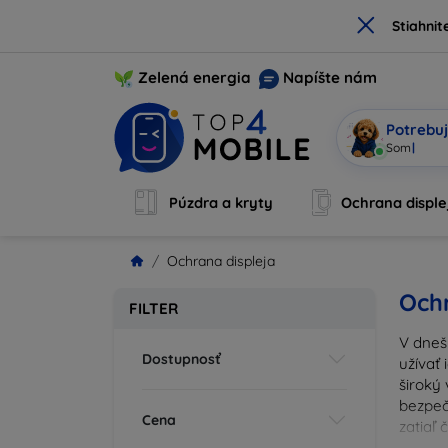
×
Stiahnit
Zelená energia
Napíšte nám
Potrebuj
Som Mobi, 
Púzdra a kryty
Ochrana disple
Ochrana displeja
Ochr
FILTER
V dneš
Dostupnosť
užívať 
široký 
bezpeč
Cena
zatiaľ
správn