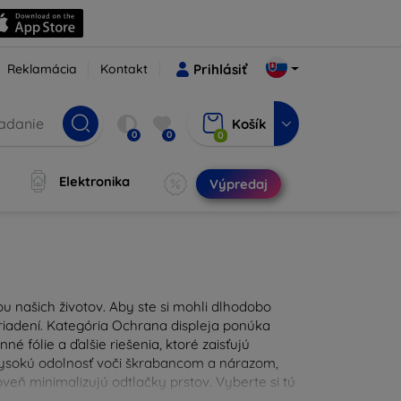
Reklamácia
Kontakt
Prihlásiť
Košík
0
0
0
Elektronika
Výpredaj
u našich životov. Aby ste si mohli dlhodobo
zariadení. Kategória Ochrana displeja ponúka
é fólie a ďalšie riešenia, ktoré zaisťujú
 vysokú odolnosť voči škrabancom a nárazom,
eň minimalizujú odtlačky prstov. Vyberte si tú
ždodennými nástrahami. Naša ponuka zahŕňa