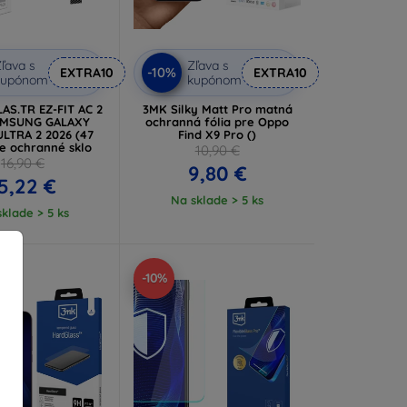
ľava s
Zľava s
-10%
EXTRA10
EXTRA10
kupónom
kupónom
AS.TR EZ-FIT AC 2
3MK Silky Matt Pro matná
AMSUNG GALAXY
ochranná fólia pre Oppo
LTRA 2 2026 (47
Find X9 Pro ()
re ochranné sklo
10,90 €
16,90 €
9,80 €
5,22 €
Na sklade > 5 ks
klade > 5 ks
-10%