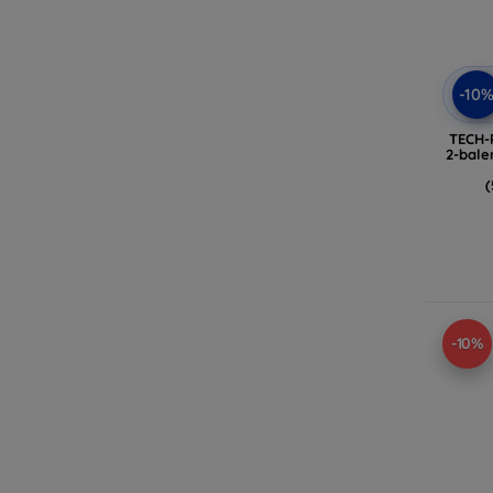
-10
TECH-
2-bale
(
-10%