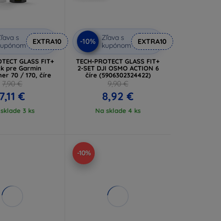
ľava s
Zľava s
-10%
EXTRA10
EXTRA10
kupónom
kupónom
TECT GLASS FIT+
TECH-PROTECT GLASS FIT+
ck pre Garmin
2-SET DJI OSMO ACTION 6
er 70 / 170, číre
číre (5906302324422)
7,90 €
9,90 €
7,11 €
8,92 €
sklade 3 ks
Na sklade 4 ks
-10%