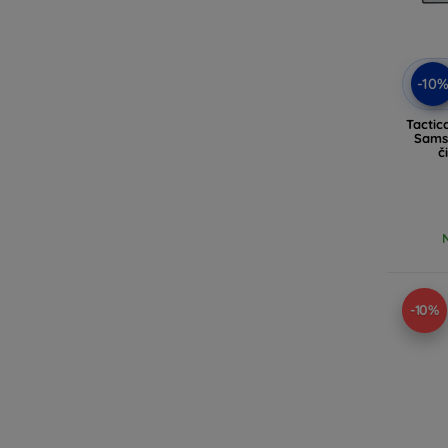
-10
Tactic
Samsu
č
-10%