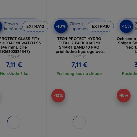
Zľava s
Zľava s
Z
%
-10%
-10%
EXTRA10
EXTRA10
kupónom
kupónom
PROTECT GLASS FIT+
TECH-PROTECT HYDRO
Ochranná f
nie XIAOMI WATCH S5
FLEX+ 2-PACK XIAOMI
Spigen S
(46 mm), číre
SMART BAND 10 PRO
Neo 1
5906302324347)
priehľadná hydrogelová
(
ochranná fólia
7,90 €
7,90 €
7,11 €
7,11 €
Na sklade 3 ks
Posledný kus na sklade
Posledn
-10%
-10%