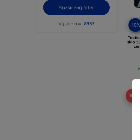
Rozšírený filter
Výsledkov
8937
-10
Tacti
sklo 5
čie
-10%