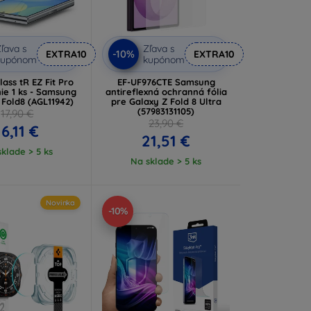
ľava s
Zľava s
-10%
EXTRA10
EXTRA10
kupónom
kupónom
ass tR EZ Fit Pro
EF-UF976CTE Samsung
ie 1 ks - Samsung
antireflexná ochranná fólia
 Fold8 (AGL11942)
pre Galaxy Z Fold 8 Ultra
(57983131105)
17,90 €
23,90 €
16,11 €
21,51 €
klade > 5 ks
Na sklade > 5 ks
Novinka
-10%