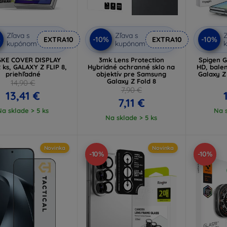
Zľava s
Zľava s
Z
%
-10%
-10%
EXTRA10
EXTRA10
kupónom
kupónom
GKE COVER DISPLAY
3mk Lens Protection
Spigen Gl
 ks, GALAXY Z FLIP 8,
Hybridné ochranné sklo na
HD, balen
priehľadné
objektív pre Samsung
Galaxy Z
Galaxy Z Fold 8
14,90 €
7,90 €
13,41 €
7,11 €
Na sklade > 5 ks
Na s
Na sklade > 5 ks
Novinka
Novinka
-10%
-10%