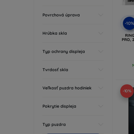
Povrchová úprava
-10
Hrúbka skla
RIN
PRO, 2
Typ ochrany displeja
Tvrdosť skla
Veľkosť puzdra hodiniek
-10%
Pokrytie displeja
Typ puzdra