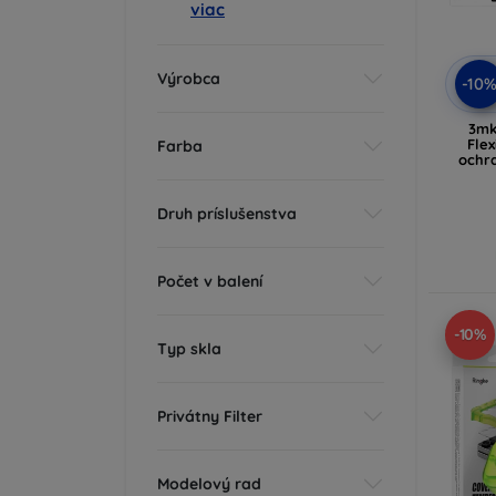
viac
Výrobca
-10
3mk
Flex
Farba
ochr
Druh príslušenstva
Počet v balení
-10%
Typ skla
Privátny Filter
Modelový rad