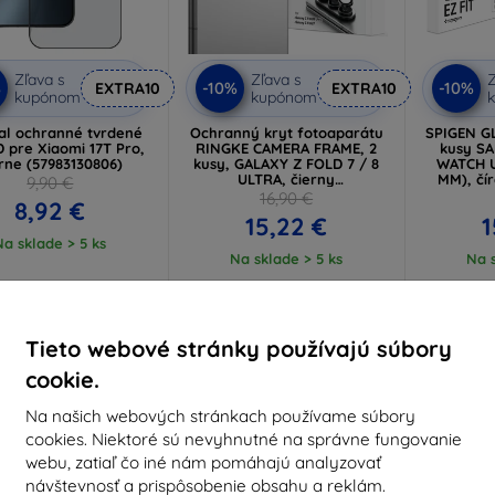
Zľava s
Zľava s
Z
%
-10%
-10%
EXTRA10
EXTRA10
kupónom
kupónom
cal ochranné tvrdené
Ochranný kryt fotoaparátu
SPIGEN GL
D pre Xiaomi 17T Pro,
RINGKE CAMERA FRAME, 2
kusy S
rne (57983130806)
kusy, GALAXY Z FOLD 7 / 8
WATCH U
ULTRA, čierny
MM), čí
9,90 €
(8800380460638)
16,90 €
8,92 €
15,22 €
1
Na sklade > 5 ks
Na sklade > 5 ks
Na s
-10%
-10%
Tieto webové stránky používajú súbory
cookie.
Na našich webových stránkach používame súbory
cookies. Niektoré sú nevyhnutné na správne fungovanie
webu, zatiaľ čo iné nám pomáhajú analyzovať
návštevnosť a prispôsobenie obsahu a reklám.