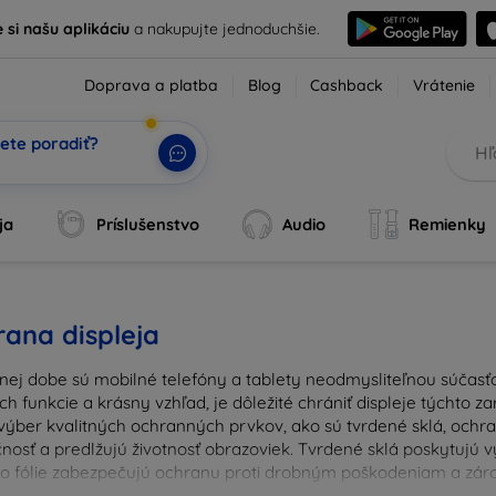
e si našu aplikáciu
a nakupujte jednoduchšie.
Doprava a platba
Blog
Cashback
Vrátenie
ete poradiť?
tvoj AI
|
ja
Príslušenstvo
Audio
Remienky
ana displeja
nej dobe sú mobilné telefóny a tablety neodmysliteľnou súčasťo
ich funkcie a krásny vzhľad, je dôležité chrániť displeje týchto 
výber kvalitných ochranných prvkov, ako sú tvrdené sklá, ochrann
nosť a predlžujú životnosť obrazoviek. Tvrdené sklá poskytujú
 čo fólie zabezpečujú ochranu proti drobným poškodeniam a zárov
u ochranu pre váš prístroj a chráňte svoje investície pred ka