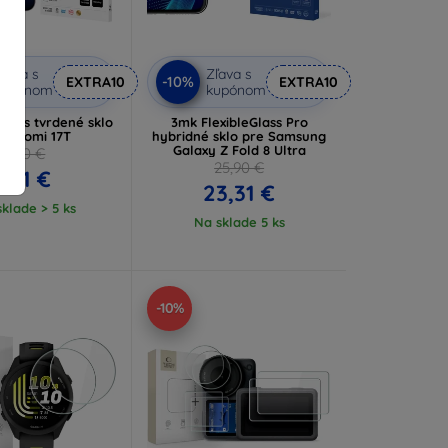
ľava s
Zľava s
-10%
EXTRA10
EXTRA10
kupónom
kupónom
lass tvrdené sklo
3mk FlexibleGlass Pro
 Xiaomi 17T
hybridné sklo pre Samsung
Galaxy Z Fold 8 Ultra
7,90 €
25,90 €
7,11 €
23,31 €
klade > 5 ks
Na sklade 5 ks
-10%