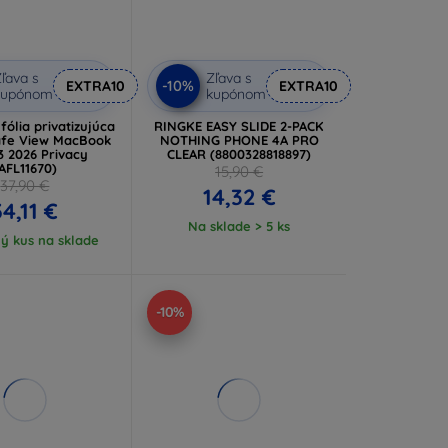
ľava s
Zľava s
-10%
EXTRA10
EXTRA10
kupónom
kupónom
ólia privatizujúca
RINGKE EASY SLIDE 2-PACK
afe View MacBook
NOTHING PHONE 4A PRO
3 2026 Privacy
CLEAR (8800328818897)
AFL11670)
15,90 €
37,90 €
14,32 €
34,11 €
Na sklade > 5 ks
ý kus na sklade
-10%