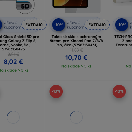
Zľava s
Zľava s
Z
%
-10%
-10%
EXTRA10
EXTRA10
kupónom
kupónom
al Glass Shield 5D pre
Taktické sklo s ochranným
TECH-PRO
ng Galaxy Z Flip 8,
štítom pre Xiaomi Pad 7/8/8
2-pa
ierne, vonkajšie,
Pro, číre (57983130431)
Forerunn
57983130475
11,89 €
8,91 €
10,70 €
8,02 €
Na sklade > 5 ks
Na 
Na sklade > 5 ks
-10%
-10%