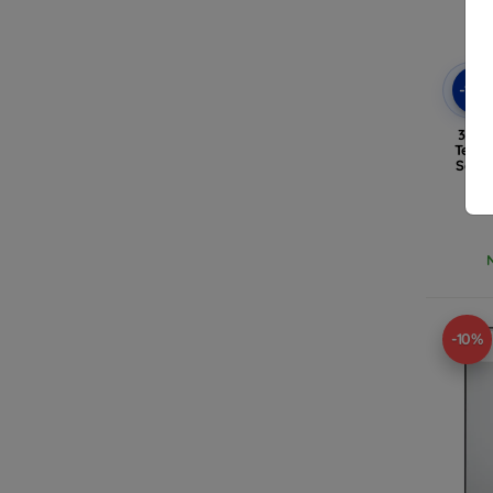
-10
3mk 
Temp
Sams
-10%