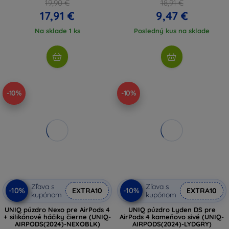
19,90 €
18,91 €
17,91 €
9,47 €
Na sklade 1 ks
Posledný kus na sklade
-10%
-10%
Zľava s
Zľava s
-10%
-10%
EXTRA10
EXTRA10
kupónom
kupónom
UNIQ púzdro Nexo pre AirPods 4
UNIQ púzdro Lyden DS pre
+ silikónové háčiky čierne (UNIQ-
AirPods 4 kameňovo sivé (UNIQ-
AIRPODS(2024)-NEXOBLK)
AIRPODS(2024)-LYDGRY)