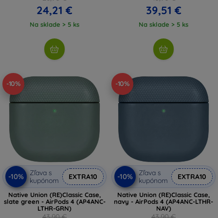
24,21 €
39,51 €
Na sklade > 5 ks
Na sklade > 5 ks
-10%
-10%
Zľava s
Zľava s
-10%
-10%
EXTRA10
EXTRA10
kupónom
kupónom
Native Union (RE)Classic Case,
Native Union (RE)Classic Case,
slate green - AirPods 4 (AP4ANC-
navy - AirPods 4 (AP4ANC-LTHR-
LTHR-GRN)
NAV)
43,90 €
43,90 €