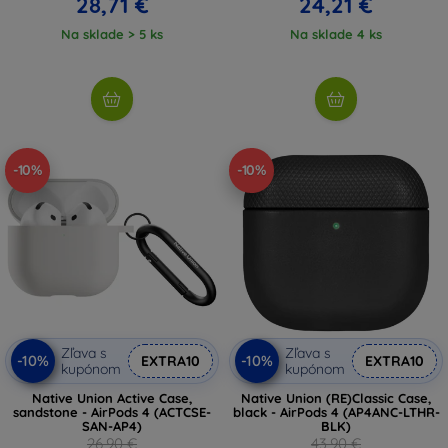
28,71 €
24,21 €
Na sklade > 5 ks
Na sklade 4 ks
-10%
-10%
Zľava s
Zľava s
-10%
-10%
EXTRA10
EXTRA10
kupónom
kupónom
Native Union Active Case,
Native Union (RE)Classic Case,
sandstone - AirPods 4 (ACTCSE-
black - AirPods 4 (AP4ANC-LTHR-
SAN-AP4)
BLK)
26,90 €
43,90 €