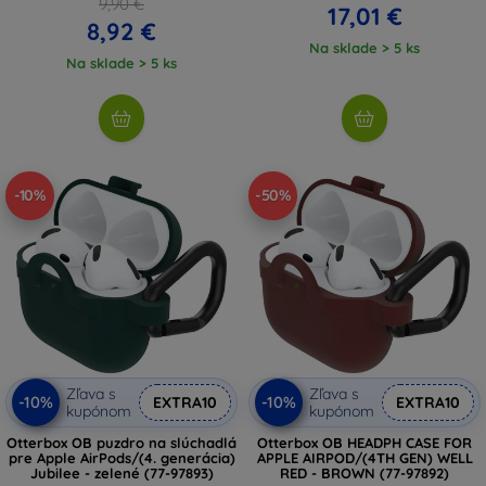
9,90 €
17,01 €
8,92 €
Na sklade > 5 ks
Na sklade > 5 ks
-10%
-50%
Zľava s
Zľava s
-10%
-10%
EXTRA10
EXTRA10
kupónom
kupónom
Otterbox OB puzdro na slúchadlá
Otterbox OB HEADPH CASE FOR
pre Apple AirPods/(4. generácia)
APPLE AIRPOD/(4TH GEN) WELL
Jubilee - zelené (77-97893)
RED - BROWN (77-97892)