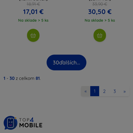
18,91 €
33,90 €
17,01 €
30,50 €
Na sklade > 5 ks
Na sklade > 5 ks
30
ďalších...
1
-
30
z celkom
81
.
2
3
»
«
1