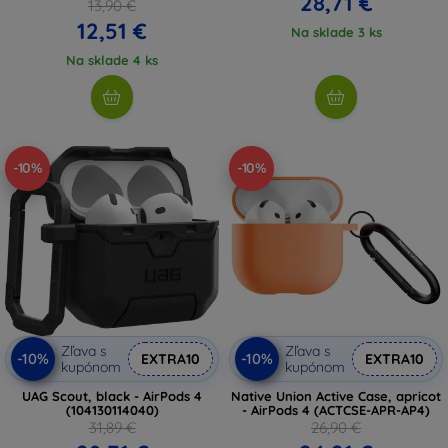
28,71 €
13,90 €
12,51 €
Na sklade 3 ks
Na sklade 4 ks
-10%
-10%
Zľava s
Zľava s
-10%
-10%
EXTRA10
EXTRA10
kupónom
kupónom
UAG Scout, black - AirPods 4
Native Union Active Case, apricot
(104130114040)
- AirPods 4 (ACTCSE-APR-AP4)
31,89 €
26,90 €