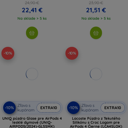
24,90 €
23,90 €
22,41 €
21,51 €
Na sklade > 5 ks
Na sklade > 5 ks
-10%
-10%
Zľava s
Zľava s
-10%
-10%
EXTRA10
EXTRA10
kupónom
kupónom
UNIQ púzdro Glase pre AirPods 4
Lacoste Púzdro z Tekutého
lesklé dymové (UNIQ-
Silikónu s Croc Logom pre
AIRPODS(2024)-GLSSMK)
AirPods 4 Čierne (LCA4SLOK)