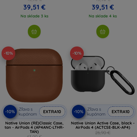
39,51 €
39,51 €
Na sklade 3 ks
Na sklade 4 ks
-10%
-10%
Zľava s
Zľava s
-10%
-10%
EXTRA10
EXTRA10
kupónom
kupónom
Native Union (RE)Classic Case,
Native Union Active Case, black -
tan - AirPods 4 (AP4ANC-LTHR-
AirPods 4 (ACTCSE-BLK-AP4)
TAN)
26,90 €
43,90 €