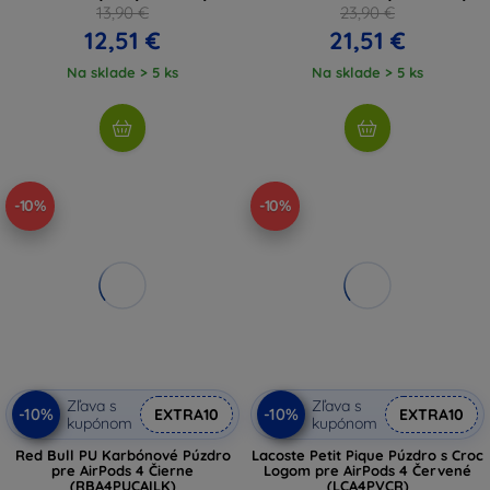
13,90 €
23,90 €
12,51 €
21,51 €
Na sklade > 5 ks
Na sklade > 5 ks
-10%
-10%
Zľava s
Zľava s
-10%
-10%
EXTRA10
EXTRA10
kupónom
kupónom
Red Bull PU Karbónové Púzdro
Lacoste Petit Pique Púzdro s Croc
pre AirPods 4 Čierne
Logom pre AirPods 4 Červené
(RBA4PUCAILK)
(LCA4PVCR)