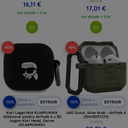
18,91 €
16,11 €
17,01 €
Na sklade > 5 ks
Na sklade > 5 ks
-10%
-10%
Zľava s
Zľava s
-10%
-10%
EXTRA10
EXTRA10
kupónom
kupónom
Karl Lagerfeld KLA4RUNIKK
UAG Scout, olive drab - AirPods 4
silikónové púzdro AirPods 4 s 3D
(104130117272)
logom Karl Head, čierne
31,89 €
(KLA4RUNIKK)