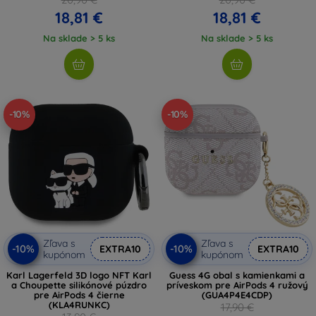
18,81 €
18,81 €
Na sklade > 5 ks
Na sklade > 5 ks
-10%
-10%
Zľava s
Zľava s
-10%
-10%
EXTRA10
EXTRA10
kupónom
kupónom
Karl Lagerfeld 3D logo NFT Karl
Guess 4G obal s kamienkami a
a Choupette silikónové púzdro
príveskom pre AirPods 4 ružový
pre AirPods 4 čierne
(GUA4P4E4CDP)
(KLA4RUNKC)
17,90 €