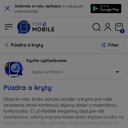
×
Stiahnite si našu aplikáciu
a nakupujte
jednoduchšie.
0
Púzdra a kryty
Filter
Rýchle vyhľadávanie
Apple AirPods 4
Púzdra a kryty
Objavte našu širokú ponuku púzdier a krytov pre vaše
zariadenia, ktoré kombinujú štýlový dizajn s maximálnou
funkčnosťou. Či už hľadáte elegantný obal pre váš
smartphone, odolný kryt pre tablet alebo štýlové púzdro na
laptop, u nás si určite vyberiete. Naše produkty poskytujú