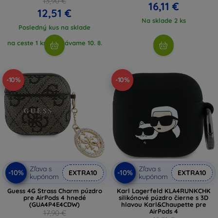
13,90 €
16,11 €
12,51 €
Na sklade 2 ks
Posledný kus na sklade
na ceste 1 ks, očakávame 10. 8.
2026
-10%
-10%
Zľava s
Zľava s
-10%
-10%
EXTRA10
EXTRA10
kupónom
kupónom
Guess 4G Strass Charm púzdro
Karl Lagerfeld KLA4RUNKCHK
pre AirPods 4 hnedé
silikónové púzdro čierne s 3D
(GUA4P4E4CDW)
hlavou Karl&Chaupette pre
AirPods 4
17,90 €