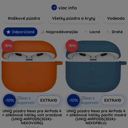
vynikajúcu ochranu pred poškodením, škrabancami a
nárazmi, pričom zohľadňujú aj estetické a praktické
viac info
požiadavky používateľov.
Knižkové púzdra
Všetky púzdra a kryty
Vodeodoln
Vyberte si z rôznych materiálov, farieb a dizajnov, aby ste
našli ten pravý doplnok pre vaše zariadenie. Naše púzdra a
Odporúčané
Najpredávanejšie
Lacné
Drahé
kryty sú nielen praktické, ale aj módne, takže sa stanú
neoddeliteľnou súčasťou vášho každodenného outfitu. Pre
-10%
-10%
milovníkov technológií alebo tých, ktorí chcú len ochrániť
svoju investíciu, sme tu práve pre vás.
Zľava s
Zľava s
-10%
-10%
EXTRA10
EXTRA10
kupónom
kupónom
UNIQ púzdro Nexo pre AirPods 4
UNIQ púzdro Nexo pre AirPods 4
+ silikónové háčiky volt oranžové
+ silikónové háčiky pacific modré
(UNIQ-AIRPODS(2024)-
(UNIQ-AIRPODS(2024)-
NEXOVORG)
NEXOPBLU)
20,90 €
20,90 €