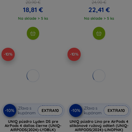
20,90 €
24,90 €
18,81 €
22,41 €
Na sklade > 5 ks
Na sklade > 5 ks
-10%
-10%
Zľava s
Zľava s
-10%
-10%
EXTRA10
EXTRA10
kupónom
kupónom
UNIQ púzdro Lyden DS pre
UNIQ púzdro Lino pre AirPods 4
AirPods 4 dallas čierne (UNIQ-
silikónové ružový odtieň (UNIQ-
AIRPODS(2024)-LYDBLK)
AIRPODS(2024)-LINOPNK)