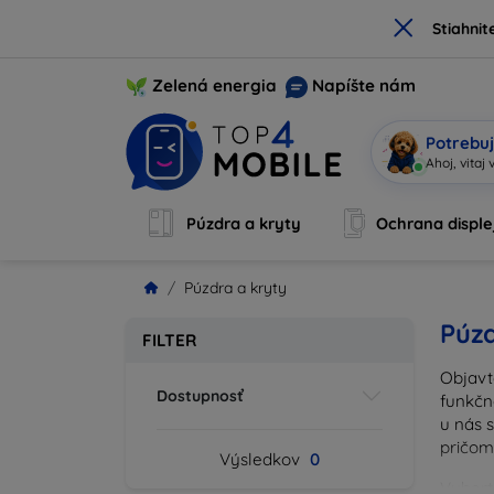
×
Stiahnit
Zelená energia
Napíšte nám
Potrebuj
Ahoj, vitaj
Púzdra a kryty
Ochrana disple
Púzdra a kryty
Púzd
FILTER
Objavt
Dostupnosť
funkčn
u nás 
pričom
Výsledkov
0
Vyberte