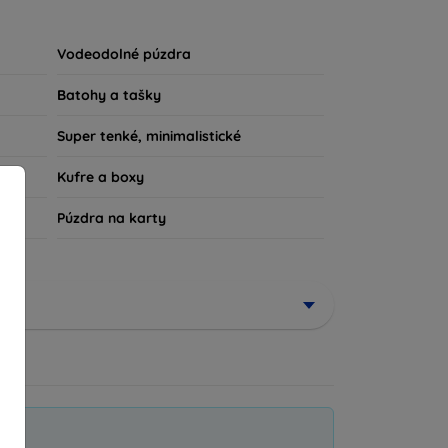
u súčasťou vášho každodenného outfitu. Pre
iu, sme tu práve pre vás.
Vodeodolné púzdra
Batohy a tašky
Super tenké, minimalistické
Kufre a boxy
Púzdra na karty
ené