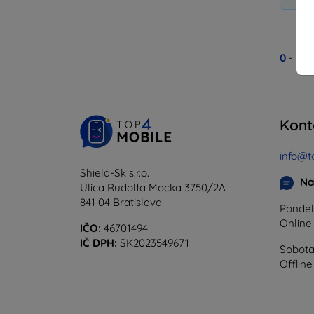
0
-
0
z
Kont
info@t
Shield-Sk s.r.o.
Na
Ulica Rudolfa Mocka 3750/2A
841 04 Bratislava
Pondel
Onlin
IČO:
46701494
IČ DPH:
SK2023549671
Sobota
Offline