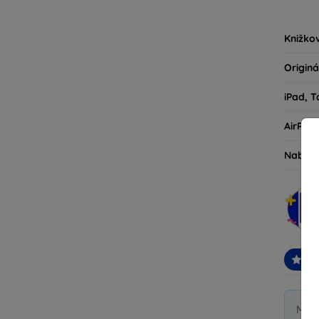
kryty 
milovní
Knižko
Originá
iPad, T
AirPod
Nabíja
Od
Mome