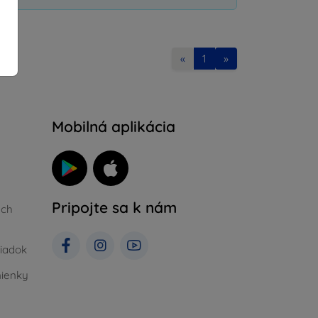
«
1
»
Mobilná aplikácia
Pripojte sa k nám
ých
iadok
ienky