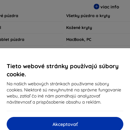
sú nielen praktické, ale aj módne, takže sa stanú neoddeliteľno
viac info
kov technológií alebo tých, ktorí chcú len ochrániť svoju investíc
vé púzdra
Všetky púzdra a kryty
l
Kožené kryty
ablet púzdra
MacBook, PC
s
Eco Friendly
cie puzdrá
Kryty pre smart hodinky
Tieto webové stránky používajú súbory
cookie.
Rýchle vyhľadávanie
Na našich webových stránkach používame súbory
DJI Osmo Action
cookies. Niektoré sú nevyhnutné na správne fungovanie
webu, zatiaľ čo iné nám pomáhajú analyzovať
návštevnosť a prispôsobenie obsahu a reklám.
porúčané
Najpredávanejšie
Lacné
Drahé
Zľacn
Akceptovať
ntálne daná kategória neobsahuje žiadne tovary.