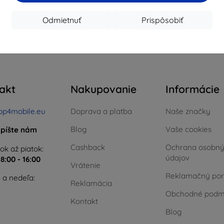
Odmietnuť
Prispôsobiť
 celkom
0
.
akt
Nakupovanie
Informácie
op4mobile.eu
Doprava a platba
Naše značky
Blog
Vaše cookies
píšte nám
Cashback
Ochrana osobn
ok až piatok:
údajov
e
8:00 - 16:00
Vrátenie
Reklamačný por
 a nedeľa:
Reklamácia
Obchodné podm
Kontakt
Blog