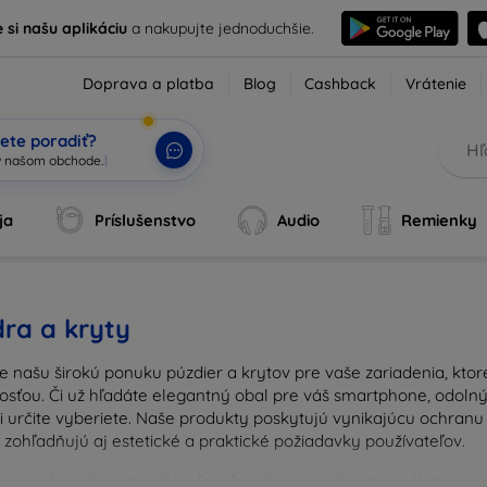
e si našu aplikáciu
a nakupujte jednoduchšie.
Doprava a platba
Blog
Cashback
Vrátenie
ete poradiť?
 v našom obc
|
ja
Príslušenstvo
Audio
Remienky
ra a kryty
e našu širokú ponuku púzdier a krytov pre vaše zariadenia, kto
osťou. Či už hľadáte elegantný obal pre váš smartphone, odolný 
si určite vyberiete. Naše produkty poskytujú vynikajúcu ochran
 zohľadňujú aj estetické a praktické požiadavky používateľov.
 si z rôznych materiálov, farieb a dizajnov, aby ste našli ten p