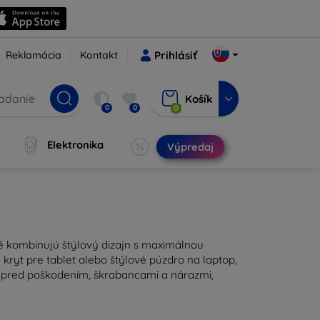
Reklamácia
Kontakt
Prihlásiť
Košík
0
0
0
Elektronika
Výpredaj
ré kombinujú štýlový dizajn s maximálnou
kryt pre tablet alebo štýlové púzdro na laptop,
u pred poškodením, škrabancami a nárazmi,
ravý doplnok pre vaše zariadenie. Naše púzdra a