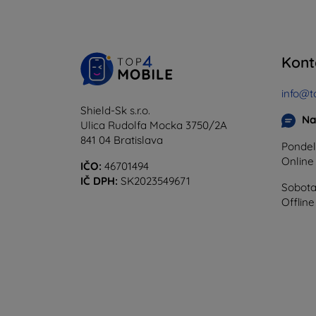
Kont
info@t
Shield-Sk s.r.o.
Na
Ulica Rudolfa Mocka 3750/2A
841 04 Bratislava
Pondel
Onlin
IČO:
46701494
IČ DPH:
SK2023549671
Sobota
Offline