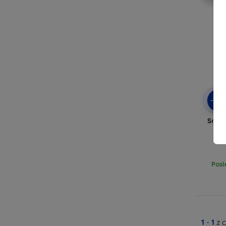
-10
Smart
p
Posl
1
-
1
z 