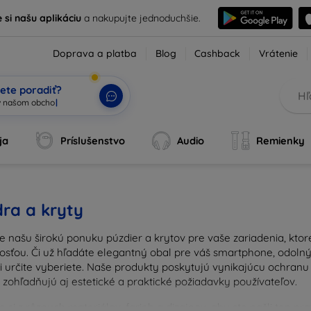
e si našu aplikáciu
a nakupujte jednoduchšie.
Doprava a platba
Blog
Cashback
Vrátenie
ete poradiť?
ja
Príslušenstvo
Audio
Remienky
ra a kryty
e našu širokú ponuku púzdier a krytov pre vaše zariadenia, kto
osťou. Či už hľadáte elegantný obal pre váš smartphone, odolný 
si určite vyberiete. Naše produkty poskytujú vynikajúcu ochran
 zohľadňujú aj estetické a praktické požiadavky používateľov.
 si z rôznych materiálov, farieb a dizajnov, aby ste našli ten p