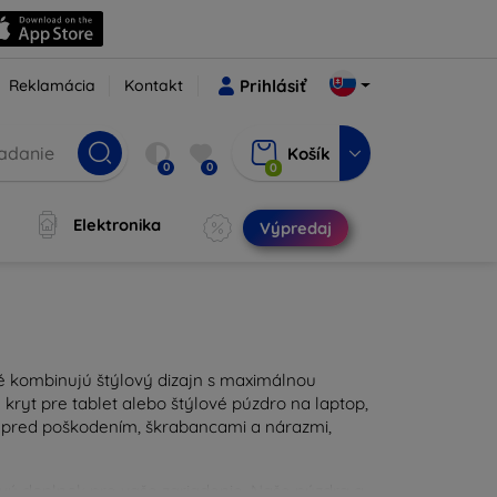
Reklamácia
Kontakt
Prihlásiť
Košík
0
0
0
Elektronika
Výpredaj
ré kombinujú štýlový dizajn s maximálnou
kryt pre tablet alebo štýlové púzdro na laptop,
u pred poškodením, škrabancami a nárazmi,
ravý doplnok pre vaše zariadenie. Naše púzdra a