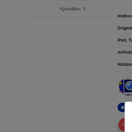
kryty 
Výsledkov
1
milovní
Knižko
Originá
iPad, T
AirPod
Nabíja
Od
-56%