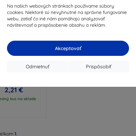
Na našich webových stránkach používame súbory
cookies. Niektoré sú nevyhnutné na správne fungovanie
webu, zatiaľ čo iné nám pomáhajú analyzovať
návštevnosť a prispôsobenie obsahu a reklám.
Akceptovať
Zľava s
%
EXTRA10
kupónom
Odmietnuť
Prispôsobiť
 magnetické puzdro
re HTC 12, zlaté
5,02 €
2,21 €
edný kus na sklade
celkom
1
.