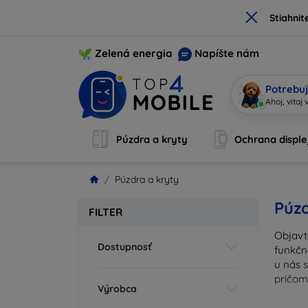
×
Stiahnit
Zelená energia
Napíšte nám
Potrebuj
S
|
Púzdra a kryty
Ochrana disple
Púzdra a kryty
Púzd
FILTER
Objavt
Dostupnosť
funkčn
u nás 
pričom
Výrobca
Vyberte