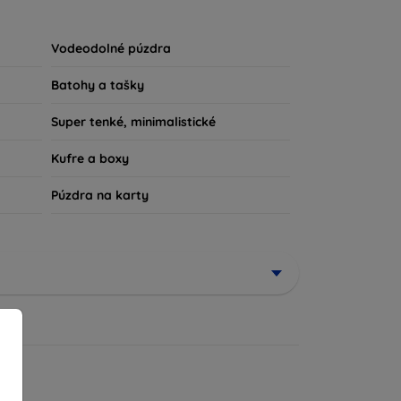
u súčasťou vášho každodenného outfitu. Pre
iu, sme tu práve pre vás.
Vodeodolné púzdra
Batohy a tašky
Super tenké, minimalistické
Kufre a boxy
Púzdra na karty
ené