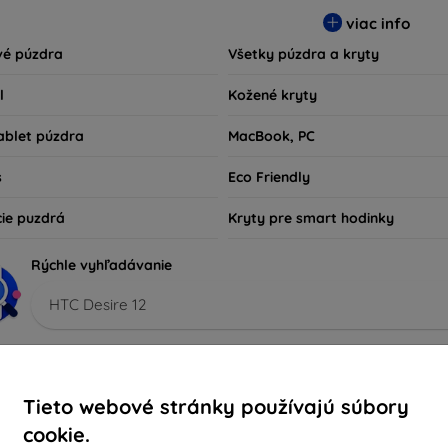
sú nielen praktické, ale aj módne, takže sa stanú neoddeliteľno
viac info
kov technológií alebo tých, ktorí chcú len ochrániť svoju investíc
vé púzdra
Všetky púzdra a kryty
l
Kožené kryty
ablet púzdra
MacBook, PC
s
Eco Friendly
cie puzdrá
Kryty pre smart hodinky
Rýchle vyhľadávanie
HTC Desire 12
porúčané
Najpredávanejšie
Lacné
Drahé
Zľacn
Tieto webové stránky používajú súbory
cookie.