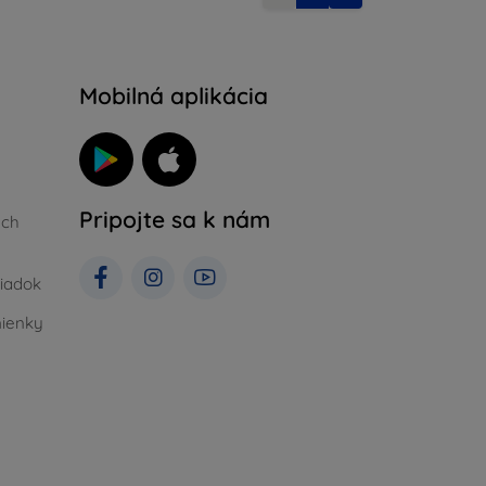
Mobilná aplikácia
Pripojte sa k nám
ých
iadok
ienky