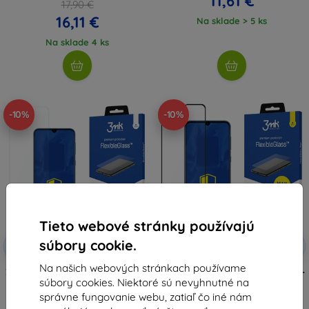
11,61 €
17,90 €
16,11 €
Na sklade > 5 ks
Na sklade 4 ks
-10%
-10%
Tieto webové stránky používajú
Zľava s
Zľava s
súbory cookie.
-10%
-10%
EXTRA10
EXTRA10
kupónom
kupónom
Na našich webových stránkach používame
3MK FlexibleGlass Samsung A405
3MK Samsung Galaxy A40 Black -
súbory cookies. Niektoré sú nevyhnutné na
A40 Hybrid Glass
3mk FlexibleGlass Max
(5903108060448)
10,90 €
správne fungovanie webu, zatiaľ čo iné nám
8,91 €