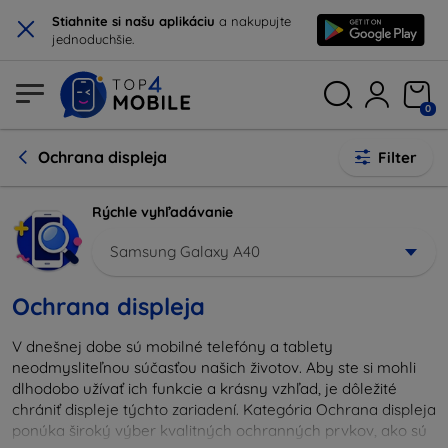
×
Stiahnite si našu aplikáciu
a nakupujte
jednoduchšie.
0
Ochrana displeja
Filter
Rýchle vyhľadávanie
Samsung Galaxy A40
Ochrana displeja
V dnešnej dobe sú mobilné telefóny a tablety
neodmysliteľnou súčasťou našich životov. Aby ste si mohli
dlhodobo užívať ich funkcie a krásny vzhľad, je dôležité
chrániť displeje týchto zariadení. Kategória Ochrana displeja
ponúka široký výber kvalitných ochranných prvkov, ako sú