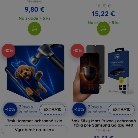
10,90 €
16,90 €
9,80 €
15,22 €
Na sklade > 5 ks
Na sklade > 5 ks
-10%
-10%
Zľava s
Zľava s
-10%
-10%
EXTRA10
EXTRA10
kupónom
kupónom
3mk Hammer ochranné sklo
3mk Silky Matt Privacy ochranná
fólia pre Samsung Galaxy A40
Vyrobené na mieru
12,90 €