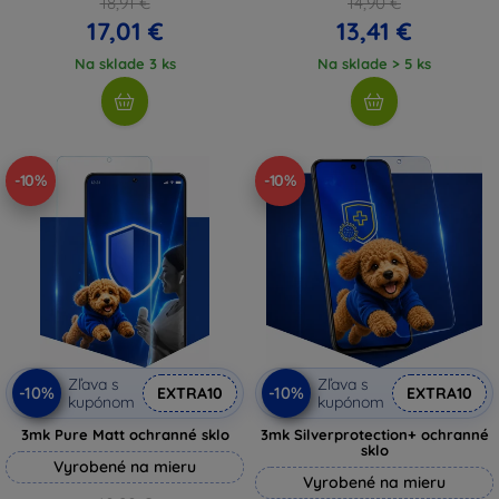
18,91 €
14,90 €
17,01 €
13,41 €
Na sklade 3 ks
Na sklade > 5 ks
-10%
-10%
Zľava s
Zľava s
-10%
-10%
EXTRA10
EXTRA10
kupónom
kupónom
3mk Pure Matt ochranné sklo
3mk Silverprotection+ ochranné
sklo
Vyrobené na mieru
Vyrobené na mieru