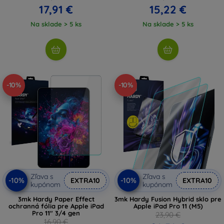
17,91 €
15,22 €
Na sklade > 5 ks
Na sklade > 5 ks
-10%
-10%
Zľava s
Zľava s
-10%
-10%
EXTRA10
EXTRA10
kupónom
kupónom
3mk Hardy Paper Effect
3mk Hardy Fusion Hybrid sklo pre
ochranná fólia pre Apple iPad
Apple iPad Pro 11 (M5)
Pro 11" 3/4 gen
23,90 €
16,90 €