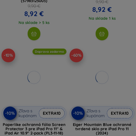
(57983125003)
9,90 €
9,90 €
8,92 €
8,92 €
Na sklade 1 ks
Na sklade > 5 ks
Doprava zadarmo
-10%
-60%
Zľava s
Zľava s
-10%
-10%
EXTRA10
EXTRA10
kupónom
kupónom
Paperlike ochranná fólia Screen
Eiger Mountain Blue ochranné
Protector 3 pre iPad Pro 11" &
tvrdené sklo pre iPad Pro 11
iPad Air 10.9" 2-pack (PL3-11-18)
(2024)