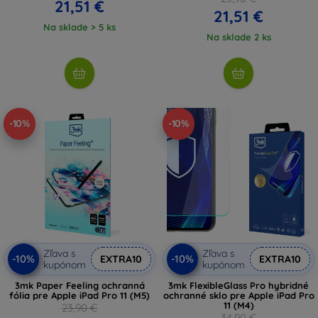
21,51 €
21,51 €
Na sklade > 5 ks
Na sklade 2 ks
-10%
-10%
Zľava s
Zľava s
-10%
-10%
EXTRA10
EXTRA10
kupónom
kupónom
3mk Paper Feeling ochranná
3mk FlexibleGlass Pro hybridné
fólia pre Apple iPad Pro 11 (M5)
ochranné sklo pre Apple iPad Pro
11 (M4)
23,90 €
34,90 €