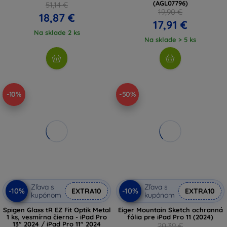
(AGL07796)
51,14 €
19,90 €
18,87 €
17,91 €
Na sklade 2 ks
Na sklade > 5 ks
-10%
-50%
Zľava s
Zľava s
-10%
-10%
EXTRA10
EXTRA10
kupónom
kupónom
Spigen Glass tR EZ Fit Optik Metal
Eiger Mountain Sketch ochranná
1 ks, vesmírna čierna - iPad Pro
fólia pre iPad Pro 11 (2024)
13" 2024 / iPad Pro 11" 2024
20,39 €