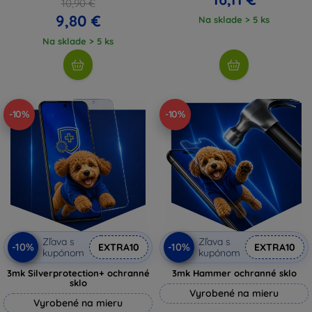
10,90 €
9,80 €
Na sklade > 5 ks
Na sklade > 5 ks
-10%
-10%
Zľava s
Zľava s
-10%
-10%
EXTRA10
EXTRA10
kupónom
kupónom
3mk Silverprotection+ ochranné
3mk Hammer ochranné sklo
sklo
Vyrobené na mieru
Vyrobené na mieru