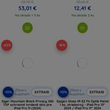
58,90 €
30,65 €
53,01 €
12,41 €
Na sklade > 5 ks
Na sklade 2 ks
-63%
-10%
Zľava s
Zľava s
-10%
-10%
EXTRA10
EXTRA10
kupónom
kupónom
Eiger Mountain Black Privacy 360
Spigen Glass tR EZ Fit Optik Metal
TSP ochranné tvrdené sklo pre
1 ks, strieborný - iPad Pro 13"
iPad Pro 11 (2024)
2024 / iPad Pro 11" 2024