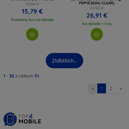
PDP11(2024)-CLEAR)
31,89 €
29,90 €
15,79 €
26,91 €
Posledný kus na sklade
Na sklade > 5 ks
21
ďalších...
1
-
30
z celkom
51
.
2
»
«
1