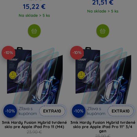
21,51 €
15,22 €
Na sklade > 5 ks
Na sklade > 5 ks
-10%
-10%
Zľava s
Zľava s
-10%
-10%
EXTRA10
EXTRA10
kupónom
kupónom
3mk Hardy Fusion Hybrid tvrdené
3mk Hardy Fusion Hybrid tvrdené
sklo pre Apple iPad Pro 11 (M4)
sklo pre Apple iPad Pro 11" 3/4
gen
23,90 €
23,90 €