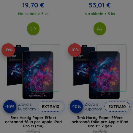
19,70 €
53,01 €
Na sklade > 5 ks
Na sklade > 5 ks
-10%
-10%
Zľava s
Zľava s
-10%
-10%
EXTRA10
EXTRA10
kupónom
kupónom
3mk Hardy Paper Effect
3mk Hardy Paper Effect
ochranná fólia pre Apple iPad
ochranná fólia pre Apple iPad
Pro 11 (M4)
Pro 11" 2 gen
19,90 €
16,90 €