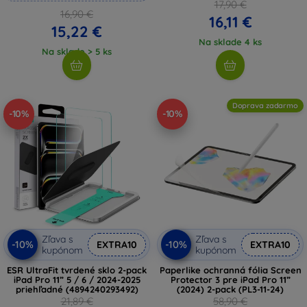
17,90 €
16,90 €
16,11 €
15,22 €
Na sklade 4 ks
Na sklade > 5 ks
Doprava zadarmo
-10%
-10%
Zľava s
Zľava s
-10%
-10%
EXTRA10
EXTRA10
kupónom
kupónom
ESR UltraFit tvrdené sklo 2-pack
Paperlike ochranná fólia Screen
iPad Pro 11” 5 / 6 / 2024-2025
Protector 3 pre iPad Pro 11”
priehľadné (4894240293492)
(2024) 2-pack (PL3-11-24)
21,89 €
58,90 €