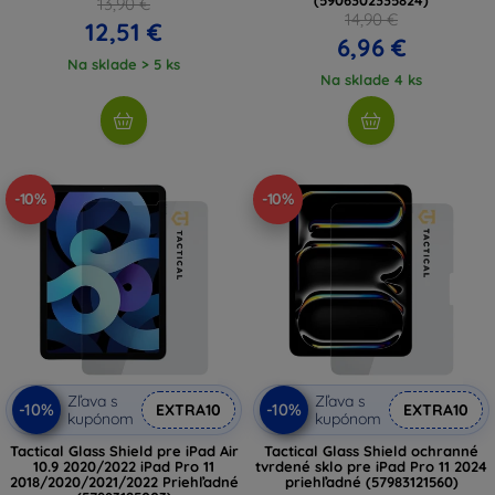
13,90 €
14,90 €
12,51 €
6,96 €
Na sklade > 5 ks
Na sklade 4 ks
-10%
-10%
Zľava s
Zľava s
-10%
-10%
EXTRA10
EXTRA10
kupónom
kupónom
Tactical Glass Shield pre iPad Air
Tactical Glass Shield ochranné
10.9 2020/2022 iPad Pro 11
tvrdené sklo pre iPad Pro 11 2024
2018/2020/2021/2022 Priehľadné
priehľadné (57983121560)