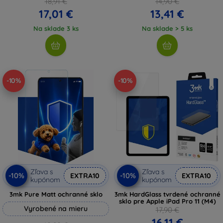
18,91 €
14,90 €
17,01 €
13,41 €
Na sklade 3 ks
Na sklade > 5 ks
-10%
-10%
Zľava s
Zľava s
-10%
-10%
EXTRA10
EXTRA10
kupónom
kupónom
3mk Pure Matt ochranné sklo
3mk HardGlass tvrdené ochranné
sklo pre Apple iPad Pro 11 (M4)
Vyrobené na mieru
17,90 €
16,11 €