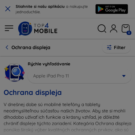
×
Stiahnite si našu aplikáciu
a nakupujte
jednoduchšie.
0
Ochrana displeja
Filter
Rýchle vyhľadávanie
Apple iPad Pro 11
Ochrana displeja
V dnešnej dobe sú mobilné telefóny a tablety
neodmysliteľnou súčasťou našich životov. Aby ste si mohli
dlhodobo užívať ich funkcie a krásny vzhľad, je dôležité
chrániť displeje týchto zariadení. Kategória Ochrana displeja
ponúka široký výber kvalitných ochranných prvkov, ako sú