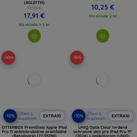
(AGL07791)
10,25 €
19,90 €
17,91 €
Na sklade 2 ks
Na sklade > 5 ks
-50%
-10%
Zľava s
Zľava s
-10%
-10%
EXTRA10
EXTRA10
kupónom
kupónom
OTTERBOX PremGlass Apple iPad
UNIQ Optix Clear tvrdené
Pro 11 antimikrobiálne priehľadné
ochranné sklo pre iPad Pro 11"
(Retailpack) (77-95296)
(2024) s aplikátorom (UNIQ-