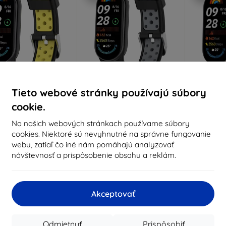
Tieto webové stránky používajú súbory
Zľava s
Zľava s
Z
%
-10%
-10%
EXTRA10
EXTRA10
kupónom
kupónom
cookie.
-PROTECT ICONBAND
TECH-PROTECT ICONBAND
TECH-PR
Na našich webových stránkach používame súbory
AOMI SMART BAND 8 /
AIR XIAOMI SMART BAND 8 /
PURE XIA
cookies. Niektoré sú nevyhnutné na správne fungovanie
0 / NFC ČIERNO-ŽLTÝ
9 / 10 / NFC ČIERNO-ŠEDÝ
/ 9 / 10
(5906302331345)
(5906302331338)
(59
webu, zatiaľ čo iné nám pomáhajú analyzovať
8,91 €
7,90 €
návštevnosť a prispôsobenie obsahu a reklám.
6,41 €
7,11 €
edný kus na sklade
Na sklade > 5 ks
Na s
Akceptovať
Odmietnuť
Prispôsobiť