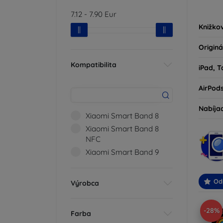
kryty 
7.12
-
7.90
Eur
milovní
Knižko
Originá
Kompatibilita
iPad, T
AirPod
Nabíja
Xiaomi Smart Band 8
Xiaomi Smart Band 8
NFC
Xiaomi Smart Band 9
Od
Výrobca
-28%
Farba