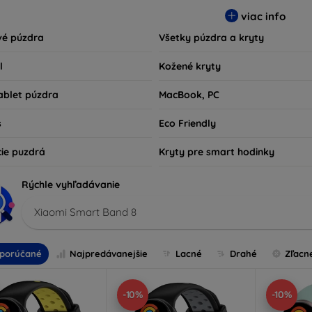
sú nielen praktické, ale aj módne, takže sa stanú neoddeliteľno
viac info
kov technológií alebo tých, ktorí chcú len ochrániť svoju investíc
vé púzdra
Všetky púzdra a kryty
l
Kožené kryty
ablet púzdra
MacBook, PC
s
Eco Friendly
cie puzdrá
Kryty pre smart hodinky
Rýchle vyhľadávanie
Xiaomi Smart Band 8
porúčané
Najpredávanejšie
Lacné
Drahé
Zľacn
-10%
-10%