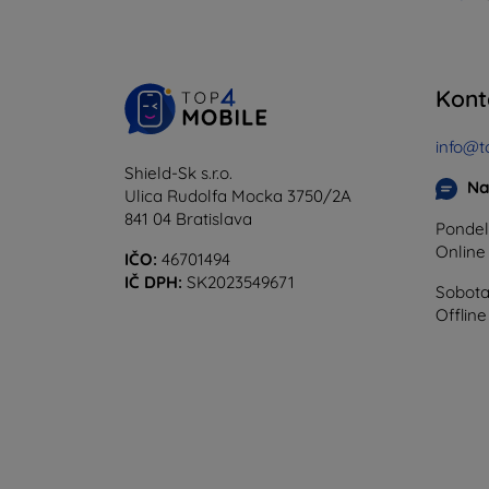
Kont
info@t
Shield-Sk s.r.o.
Na
Ulica Rudolfa Mocka 3750/2A
841 04 Bratislava
Pondel
Onlin
IČO:
46701494
IČ DPH:
SK2023549671
Sobota
Offline