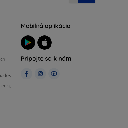
Mobilná aplikácia
Pripojte sa k nám
ých
iadok
ienky