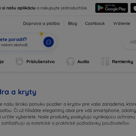
e si našu aplikáciu
a nakupujte jednoduchšie.
Doprava a platba
Blog
Cashback
Vrátenie
ete poradiť?
ja
Príslušenstvo
Audio
Remienky
ra a kryty
e našu širokú ponuku púzdier a krytov pre vaše zariadenia, kto
osťou. Či už hľadáte elegantný obal pre váš smartphone, odolný 
si určite vyberiete. Naše produkty poskytujú vynikajúcu ochran
 zohľadňujú aj estetické a praktické požiadavky používateľov.
 si z rôznych materiálov, farieb a dizajnov, aby ste našli ten p