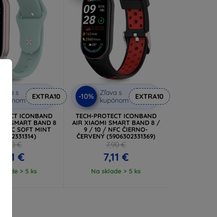
ľava s
Zľava s
-10%
EXTRA10
EXTRA10
kupónom
kupónom
OTECT ICONBAND
TECH-PROTECT ICONBAND
OMI SMART BAND 8
AIR XIAOMI SMART BAND 8 /
 / NFC SOFT MINT
9 / 10 / NFC ČIERNO-
06302331314)
ČERVENÝ (5906302331369)
7,90 €
7,90 €
7,11 €
7,11 €
klade > 5 ks
Na sklade > 5 ks