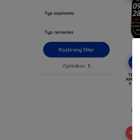
Typ zapínania
Typ remienka
Rozšírený filter
-10
Výsledkov
5
TECH
AIR XI
9 / 1
Posl
-10%