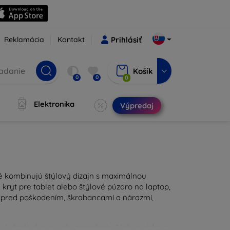
Reklamácia
Kontakt
Prihlásiť
Košík
0
0
0
Elektronika
Výpredaj
ré kombinujú štýlový dizajn s maximálnou
kryt pre tablet alebo štýlové púzdro na laptop,
u pred poškodením, škrabancami a nárazmi,
ravý doplnok pre vaše zariadenie. Naše púzdra a