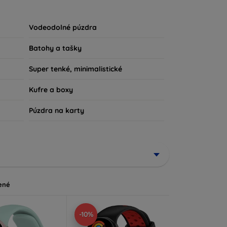
u súčasťou vášho každodenného outfitu. Pre
iu, sme tu práve pre vás.
Vodeodolné púzdra
Batohy a tašky
Super tenké, minimalistické
Kufre a boxy
Púzdra na karty
ené
-10%