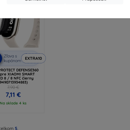
Zľava s
%
EXTRA10
kupónom
PROTECT DEFENSE360
 pre XIAOMI SMART
D 8 / 8 NFC čierny
(9490713934883)
7,90 €
7,11 €
Na sklade 4 ks
celkom
5
.