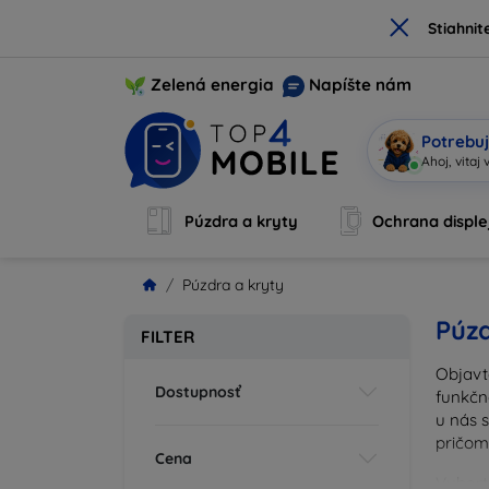
×
Stiahnit
Zelená energia
Napíšte nám
Potrebuj
So
|
Púzdra a kryty
Ochrana disple
Púzdra a kryty
Púzd
FILTER
Objavt
Dostupnosť
funkčn
u nás 
pričom
Cena
Vyberte