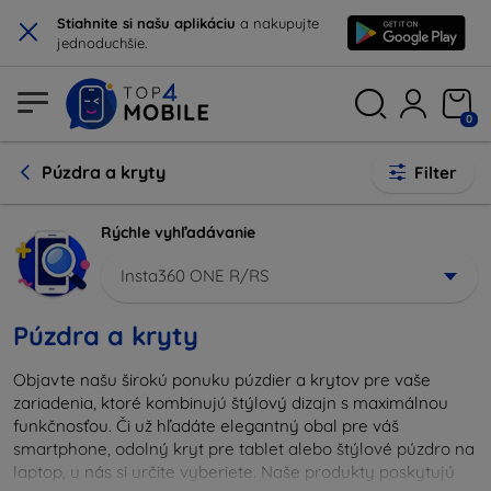
×
Stiahnite si našu aplikáciu
a nakupujte
jednoduchšie.
0
Púzdra a kryty
Filter
Rýchle vyhľadávanie
Insta360 ONE R/RS
Púzdra a kryty
Objavte našu širokú ponuku púzdier a krytov pre vaše
zariadenia, ktoré kombinujú štýlový dizajn s maximálnou
funkčnosťou. Či už hľadáte elegantný obal pre váš
smartphone, odolný kryt pre tablet alebo štýlové púzdro na
laptop, u nás si určite vyberiete. Naše produkty poskytujú