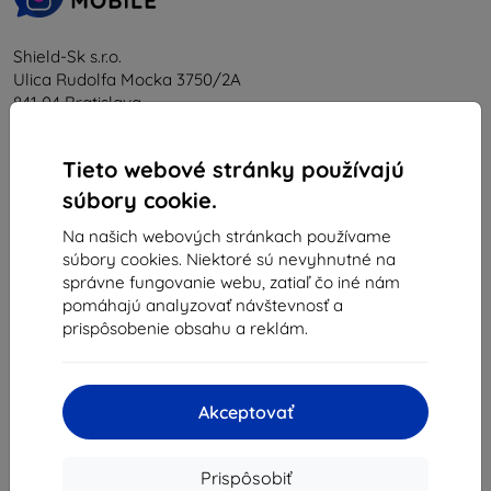
Shield-Sk s.r.o.
Ulica Rudolfa Mocka 3750/2A
841 04 Bratislava
IČO:
46701494
IČ DPH:
SK2023549671
Tieto webové stránky používajú
súbory cookie.
Kontakt
Na našich webových stránkach používame
súbory cookies. Niektoré sú nevyhnutné na
správne fungovanie webu, zatiaľ čo iné nám
info@top4mobile.eu
pomáhajú analyzovať návštevnosť a
Napíšte nám
prispôsobenie obsahu a reklám.
Pondelok až piatok:
Online
8:00 - 16:00
Akceptovať
Sobota a nedeľa:
Offline
Prispôsobiť