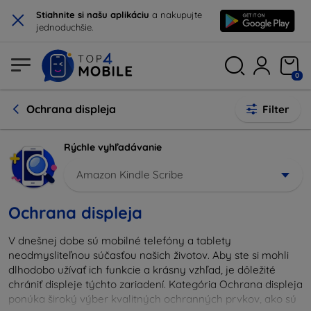
×
Stiahnite si našu aplikáciu
a nakupujte
jednoduchšie.
0
Ochrana displeja
Filter
Rýchle vyhľadávanie
Amazon Kindle Scribe
Ochrana displeja
V dnešnej dobe sú mobilné telefóny a tablety
neodmysliteľnou súčasťou našich životov. Aby ste si mohli
dlhodobo užívať ich funkcie a krásny vzhľad, je dôležité
chrániť displeje týchto zariadení. Kategória Ochrana displeja
ponúka široký výber kvalitných ochranných prvkov, ako sú