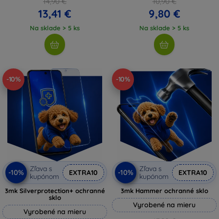
14,90 €
10,90 €
13,41 €
9,80 €
Na sklade > 5 ks
Na sklade > 5 ks
-10%
-10%
Zľava s
Zľava s
-10%
-10%
EXTRA10
EXTRA10
kupónom
kupónom
3mk Silverprotection+ ochranné
3mk Hammer ochranné sklo
sklo
Vyrobené na mieru
Vyrobené na mieru