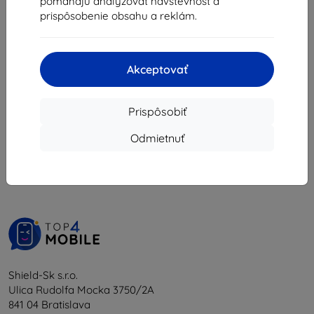
pomáhajú analyzovať návštevnosť a
10,70 €
prispôsobenie obsahu a reklám.
Na sklade 2 ks
Akceptovať
Prispôsobiť
1
-
5
z celkom
5
.
Odmietnuť
«
1
»
Shield-Sk s.r.o.
Ulica Rudolfa Mocka 3750/2A
841 04 Bratislava