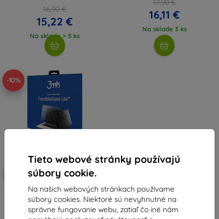
17,90 €
16,90 €
16,11 €
15,22 €
Na sklade 3 ks
Na sklade > 5 ks
-10%
Tieto webové stránky používajú
Zľava s
súbory cookie.
-10%
EXTRA10
kupónom
Na našich webových stránkach používame
3MK FlexibleGlass Lite Kindle
súbory cookies. Niektoré sú nevyhnutné na
Scribe 11" hybridné tvrdené sklo
Lite (5903108512732)
správne fungovanie webu, zatiaľ čo iné nám
11,89 €