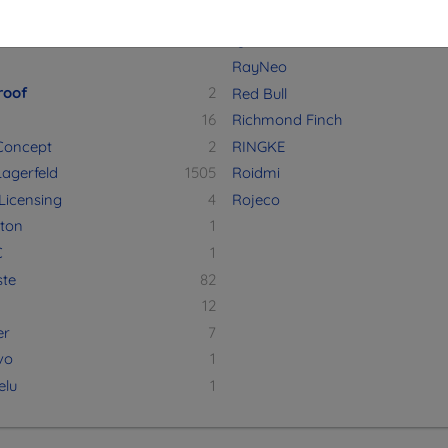
360
5
PXN
QCY
RayNeo
roof
2
Red Bull
16
Richmond Finch
Concept
2
RINGKE
Lagerfeld
1505
Roidmi
Licensing
4
Rojeco
ton
1
C
1
ste
82
12
er
7
vo
1
elu
1