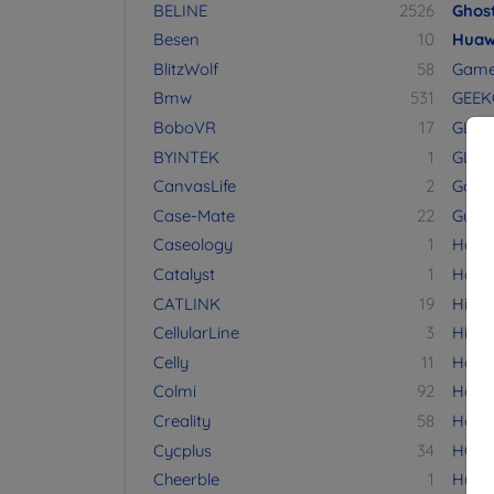
BELINE
2526
Ghos
Besen
10
Huaw
BlitzWolf
58
Game
Bmw
531
GEE
BoboVR
17
GLAS
BYINTEK
1
GLAS
CanvasLife
2
Gosun
Case-Mate
22
Gues
Caseology
1
Havit
Catalyst
1
Hayl
CATLINK
19
HiFi
CellularLine
3
Hima
Celly
11
Hofi
Colmi
92
Hoh
Creality
58
Home
Cycplus
34
HOT
Cheerble
1
Huan