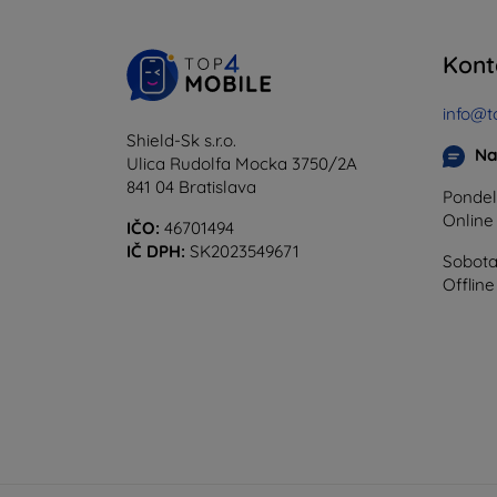
Kont
info@t
Shield-Sk s.r.o.
Na
Ulica Rudolfa Mocka 3750/2A
841 04 Bratislava
Pondel
Onlin
IČO:
46701494
IČ DPH:
SK2023549671
Sobota
Offline