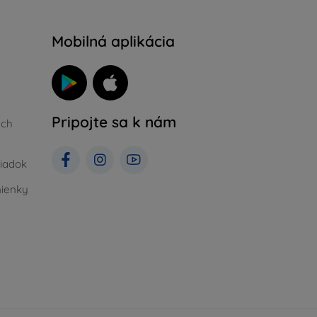
Mobilná aplikácia
Pripojte sa k nám
ých
iadok
ienky