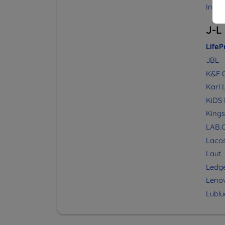
Insta
J-L
LifeP
JBL
K&F 
Karl 
KiDS 
Kings
LAB.
Laco
Laut
Ledg
Leno
Lublu