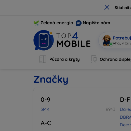
×
Stiahnit
Zelená energia
Napíšte nám
Potrebuj
S
|
Púzdra a kryty
Ochrana disple
Značky
0-9
D-F
3MK
8943
Dare
DBRA
A-C
Deer