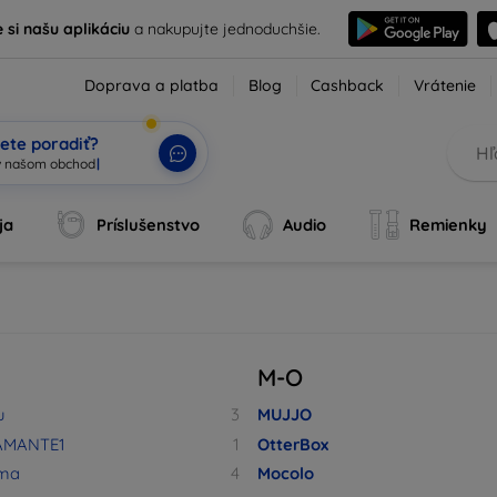
e si našu aplikáciu
a nakupujte jednoduchšie.
Doprava a platba
Blog
Cashback
Vrátenie
ete poradiť?
ja
Príslušenstvo
Audio
Remienky
M-O
u
3
MUJJO
MANTE1
1
OtterBox
ma
4
Mocolo