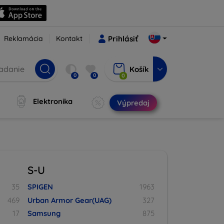
Reklamácia
Kontakt
Prihlásiť
Košík
0
0
0
Elektronika
Výpredaj
S-U
35
SPIGEN
1963
469
Urban Armor Gear(UAG)
327
17
Samsung
875