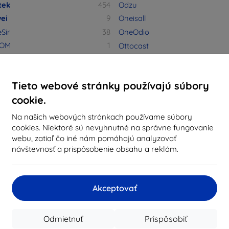
tek
454
Odzu
ei
9
Oneisall
Sir
38
OneOdio
KOM
1
Ottocast
S PRO+
1
P-R
TIFY
2
Tieto webové stránky používajú súbory
d | NiteBird
11
PanzerGlass
cookie.
s
2383
Paperlike
16
PetKit
Na našich webových stránkach používame súbory
ou
3
Petlibro
cookies. Niektoré sú nevyhnutné na správne fungovanie
webu, zatiaľ čo iné nám pomáhajú analyzovať
MAN
2
PetoNeer
návštevnosť a prispôsobenie obsahu a reklám.
wari
1
PetWant
151
PGYTECH
em
17
Pitaka
Akceptovať
runpet
2
Planet Buddies
O
4
PolarPro
Odmietnuť
Prispôsobiť
uo
8
Puluz