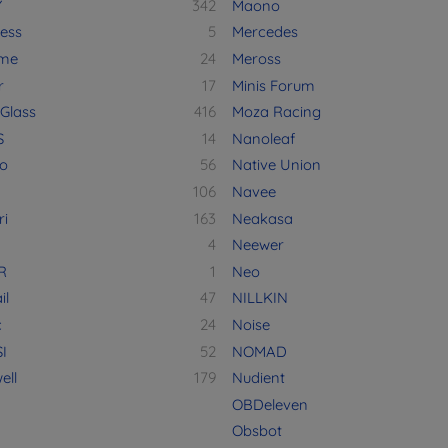
Y
342
Maono
ess
5
Mercedes
me
24
Meross
r
17
Minis Forum
 Glass
416
Moza Racing
S
14
Nanoleaf
o
56
Native Union
106
Navee
ri
163
Neakasa
4
Neewer
R
1
Neo
il
47
NILLKIN
c
24
Noise
I
52
NOMAD
ell
179
Nudient
OBDeleven
Obsbot