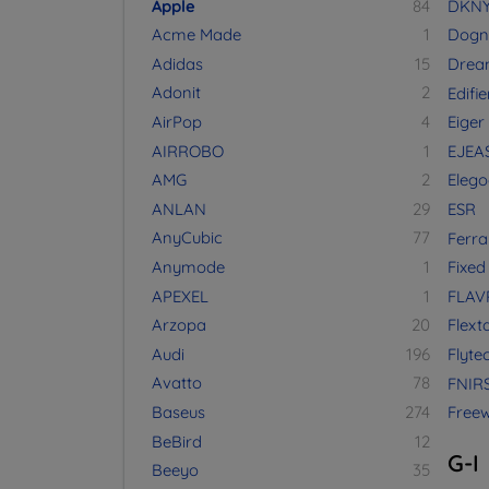
Apple
84
DKN
Acme Made
1
Dogn
Adidas
15
Drea
Adonit
2
Edifie
AirPop
4
Eiger
AIRROBO
1
EJEA
AMG
2
Elego
ANLAN
29
ESR
AnyCubic
77
Ferra
Anymode
1
Fixed
APEXEL
1
FLAV
Arzopa
20
Flexta
Audi
196
Flyte
Avatto
78
FNIRS
Baseus
274
Freew
BeBird
12
G-I
Beeyo
35