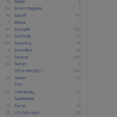
31
Shield
8
294
Smart Magnetic
2
40
Sonoff
151
7
StilGut
1
47
Sunnylife
300
49
SUPCASE
33
123
SuperDry
19
5
SwitchBot
46
12
Tactical
1093
126
Tech21
8
1
TECH-PROTECT
2316
28
Telesin
121
1
TFO
1
100
Therabody
27
1
Top4Mobile
3
10
Torras
52
20
U.S. Polo Assn.
128