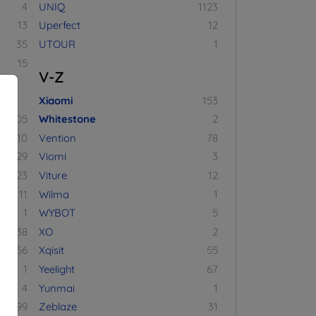
4
UNIQ
1123
13
Uperfect
12
35
UTOUR
1
15
V-Z
Xiaomi
153
105
Whitestone
2
10
Vention
78
29
Viomi
3
23
Viture
12
11
Wilma
1
1
WYBOT
5
38
XO
2
156
Xqisit
55
1
Yeelight
67
4
Yunmai
1
199
Zeblaze
31