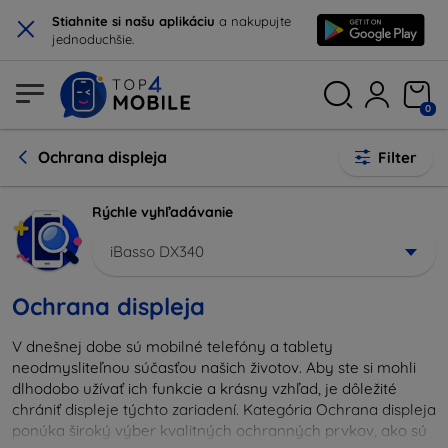
×
Stiahnite si našu aplikáciu
a nakupujte
jednoduchšie.
0
Ochrana displeja
Filter
Rýchle vyhľadávanie
iBasso DX340
Ochrana displeja
V dnešnej dobe sú mobilné telefóny a tablety
neodmysliteľnou súčasťou našich životov. Aby ste si mohli
dlhodobo užívať ich funkcie a krásny vzhľad, je dôležité
chrániť displeje týchto zariadení. Kategória Ochrana displeja
ponúka široký výber kvalitných ochranných prvkov, ako sú