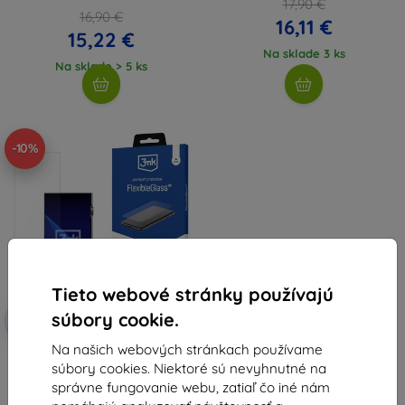
17,90 €
16,90 €
16,11 €
15,22 €
Na sklade 3 ks
Na sklade > 5 ks
-10%
Tieto webové stránky používajú
Zľava s
súbory cookie.
-10%
EXTRA10
kupónom
Na našich webových stránkach používame
3mk FlexibleGlass hybridné
súbory cookies. Niektoré sú nevyhnutné na
tvrdené sklo pre iBasso DX340
8,91 €
správne fungovanie webu, zatiaľ čo iné nám