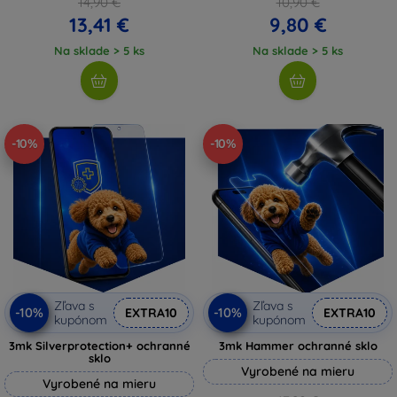
14,90 €
10,90 €
13,41 €
9,80 €
Na sklade > 5 ks
Na sklade > 5 ks
-10%
-10%
Zľava s
Zľava s
-10%
-10%
EXTRA10
EXTRA10
kupónom
kupónom
3mk Silverprotection+ ochranné
3mk Hammer ochranné sklo
sklo
Vyrobené na mieru
Vyrobené na mieru