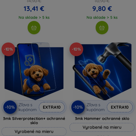
14,90 €
10,90 €
13,41 €
9,80 €
Na sklade > 5 ks
Na sklade > 5 ks
-10%
-10%
Zľava s
Zľava s
-10%
-10%
EXTRA10
EXTRA10
kupónom
kupónom
3mk Silverprotection+ ochranné
3mk Hammer ochranné sklo
sklo
Vyrobené na mieru
Vyrobené na mieru