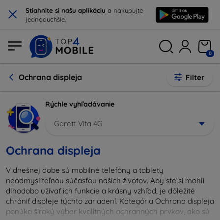
×
Stiahnite si našu aplikáciu
a nakupujte
jednoduchšie.
0
Ochrana displeja
Filter
Rýchle vyhľadávanie
Garett Vita 4G
Ochrana displeja
V dnešnej dobe sú mobilné telefóny a tablety
neodmysliteľnou súčasťou našich životov. Aby ste si mohli
dlhodobo užívať ich funkcie a krásny vzhľad, je dôležité
chrániť displeje týchto zariadení. Kategória Ochrana displeja
ponúka široký výber kvalitných ochranných prvkov, ako sú