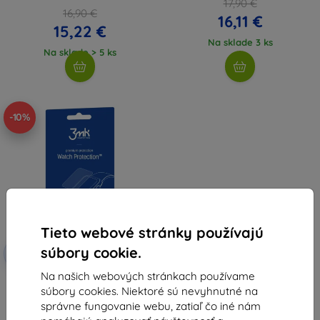
17,90 €
16,90 €
16,11 €
15,22 €
Na sklade 3 ks
Na sklade > 5 ks
-10%
Tieto webové stránky používajú
Zľava s
súbory cookie.
-10%
EXTRA10
kupónom
Na našich webových stránkach používame
3mk Watch Protection ARC
súbory cookies. Niektoré sú nevyhnutné na
ochranná fólia pre Garett Vita
4G
správne fungovanie webu, zatiaľ čo iné nám
8,91 €