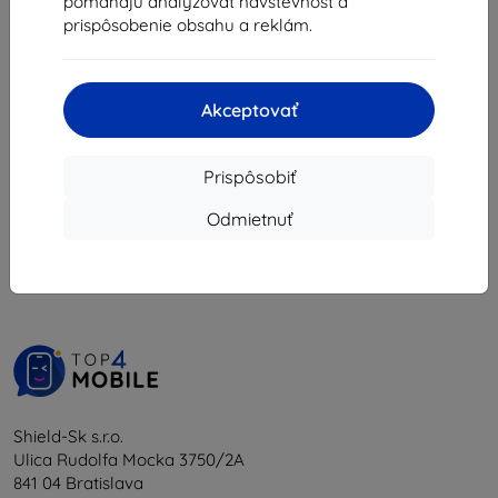
pomáhajú analyzovať návštevnosť a
8,02 €
prispôsobenie obsahu a reklám.
Na sklade 1 ks
Akceptovať
Prispôsobiť
1
-
5
z celkom
5
.
Odmietnuť
«
1
»
Shield-Sk s.r.o.
Ulica Rudolfa Mocka 3750/2A
841 04 Bratislava