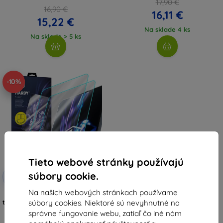
17,90 €
16,90 €
16,11 €
15,22 €
Na sklade 4 ks
Na sklade > 5 ks
-10%
Tieto webové stránky používajú
Zľava s
súbory cookie.
-10%
EXTRA10
kupónom
Na našich webových stránkach používame
3mk Hardy Fusion hybridné
súbory cookies. Niektoré sú nevyhnutné na
tvrdené sklo pre Samsung Galaxy
Book 4 15,6
správne fungovanie webu, zatiaľ čo iné nám
33,90 €