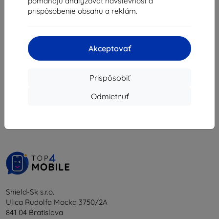
pomáhajú analyzovať návštevnosť a
30,50 €
prispôsobenie obsahu a reklám.
Na sklade > 5 ks
Akceptovať
Prispôsobiť
1
-
5
z celkom
5
.
Odmietnuť
«
1
»
Shield-Sk s.r.o.
Ulica Rudolfa Mocka 3750/2A
841 04 Bratislava