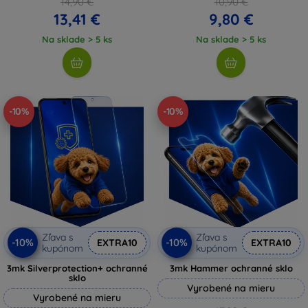
14,90 €
10,90 €
13,41 €
9,80 €
Na sklade > 5 ks
Na sklade > 5 ks
-10%
-10%
Zľava s
Zľava s
-10%
-10%
EXTRA10
EXTRA10
kupónom
kupónom
3mk Silverprotection+ ochranné
3mk Hammer ochranné sklo
sklo
Vyrobené na mieru
Vyrobené na mieru