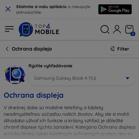
×
Stiahnite si našu aplikáciu
a nakupujte
jednoduchšie.
0
Ochrana displeja
Filter
Rýchle vyhľadávanie
Samsung Galaxy Book 4 15,6
Ochrana displeja
V dnešnej dobe sú mobilné telefóny a tablety
neodmysliteľnou súčasťou našich životov. Aby ste si mohli
dlhodobo užívať ich funkcie a krásny vzhľad, je dôležité
chrániť displeje týchto zariadení. Kategória Ochrana displeja
ponúka široký výber kvalitných ochranných prvkov, ako sú