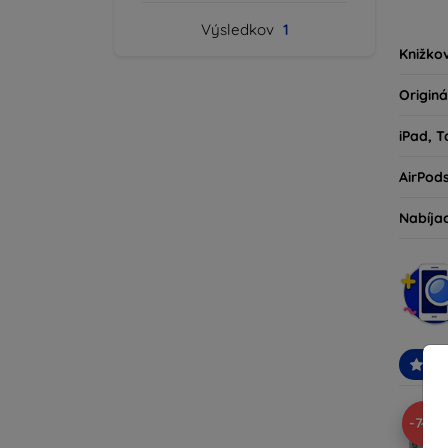
kryty 
Výsledkov
1
milovní
Knižko
Originá
iPad, T
AirPod
Nabíja
Od
-74%