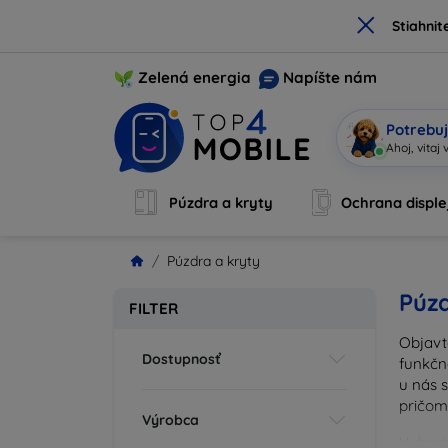
×
Stiahnit
Zelená energia
Napíšte nám
Potrebuj
Ahoj, vi
|
Púzdra a kryty
Ochrana disple
Púzdra a kryty
Púzd
FILTER
Objavt
Dostupnosť
funkčn
u nás 
pričom
Výrobca
Vyberte