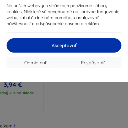
Na našich webových stránkach používame súbory
cookies. Niektoré sú nevyhnutné na správne fungovanie
webu, zatiaľ čo iné nám pomáhajú analyzovať
návštevnosť a prispôsobenie obsahu a reklám.
Akceptovať
Zľava s
%
EXTRA10
kupónom
Odmietnuť
Prispôsobiť
 Ice Grip puzdro pre
ng Galaxy A03, číre
15,28 €
3,94 €
edný kus na sklade
celkom
1
.