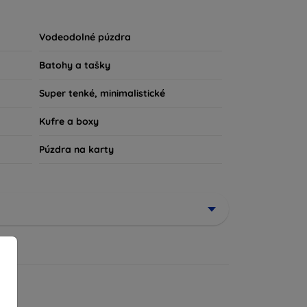
u súčasťou vášho každodenného outfitu. Pre
iu, sme tu práve pre vás.
Vodeodolné púzdra
Batohy a tašky
Super tenké, minimalistické
Kufre a boxy
Púzdra na karty
ené