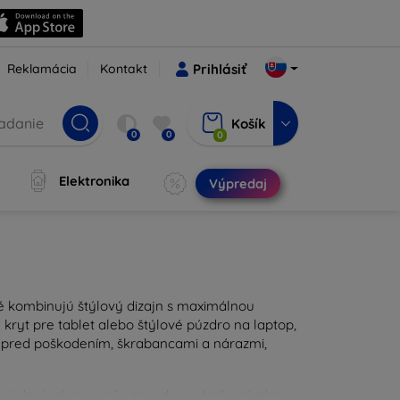
Reklamácia
Kontakt
Prihlásiť
Košík
0
0
0
Elektronika
Výpredaj
ré kombinujú štýlový dizajn s maximálnou
kryt pre tablet alebo štýlové púzdro na laptop,
u pred poškodením, škrabancami a nárazmi,
ravý doplnok pre vaše zariadenie. Naše púzdra a