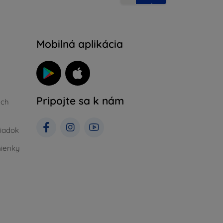
Mobilná aplikácia
Pripojte sa k nám
ých
iadok
ienky