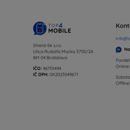
Kont
info@t
Shield-Sk s.r.o.
Na
Ulica Rudolfa Mocka 3750/2A
841 04 Bratislava
Pondel
Onlin
IČO:
46701494
IČ DPH:
SK2023549671
Sobota
Offline