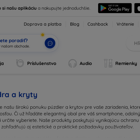
e si našu aplikáciu
a nakupujte jednoduchšie.
Doprava a platba
Blog
Cashback
Vrátenie
ete poradiť?
ja
Príslušenstvo
Audio
Remienky
ra a kryty
e našu širokú ponuku púzdier a krytov pre vaše zariadenia, kto
osťou. Či už hľadáte elegantný obal pre váš smartphone, odolný 
si určite vyberiete. Naše produkty poskytujú vynikajúcu ochran
 zohľadňujú aj estetické a praktické požiadavky používateľov.
 si z rôznych materiálov, farieb a dizajnov, aby ste našli ten p