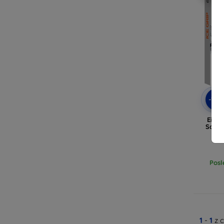
-10
Eiger
Samsu
Posl
1
-
1
z 