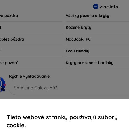
sú nielen praktické, ale aj módne, takže sa stanú neoddeliteľno
viac info
kov technológií alebo tých, ktorí chcú len ochrániť svoju investíc
vé púzdra
Všetky púzdra a kryty
l
Kožené kryty
ablet púzdra
MacBook, PC
s
Eco Friendly
cie puzdrá
Kryty pre smart hodinky
Rýchle vyhľadávanie
Samsung Galaxy A03
porúčané
Najpredávanejšie
Lacné
Drahé
Zľacn
Tieto webové stránky používajú súbory
cookie.