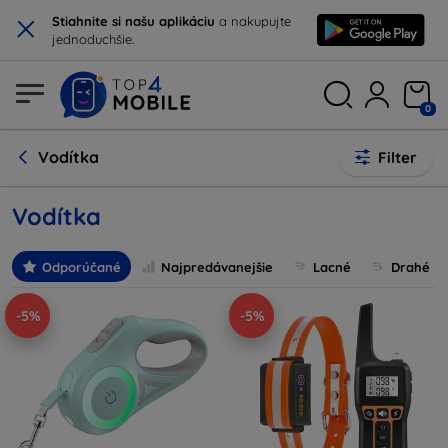
×
Stiahnite si našu aplikáciu
a nakupujte
jednoduchšie.
0
Vodítka
Filter
Vodítka
Odporúčané
Najpredávanejšie
Lacné
Drahé
-5%
-5%