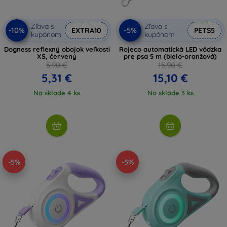
Zľava s
Zľava s
-10%
-5%
EXTRA10
PETS5
kupónom
kupónom
Dogness reflexný obojok veľkosti
Rojeco automatická LED vôdzka
XS, červený
pre psa 5 m (bielo-oranžová)
5,90 €
15,90 €
5,31 €
15,10 €
Na sklade 4 ks
Na sklade 3 ks
-5%
-5%