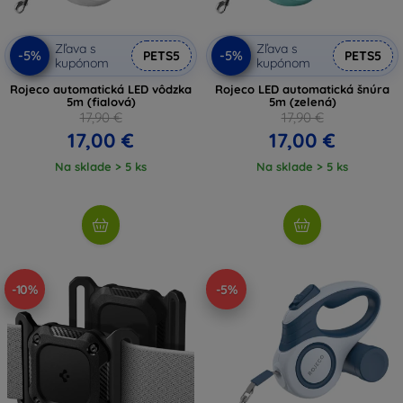
Zľava s
Zľava s
-5%
-5%
PETS5
PETS5
kupónom
kupónom
Rojeco automatická LED vôdzka
Rojeco LED automatická šnúra
5m (fialová)
5m (zelená)
17,90 €
17,90 €
17,00 €
17,00 €
Na sklade > 5 ks
Na sklade > 5 ks
-10%
-5%