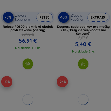
Zľava s
Zľava s
-5%
-10%
PETS5
EXTRA10
kupónom
kupónom
Rojeco PD800 elektrický obojok
Dogness sada obojkov pre mačky
proti štekanie (čierny)
2 ks (Daisy čierna/vodotesná
červená)
59,90 €
6,67 €
56,91 €
5,40 €
Na sklade > 5 ks
Na sklade 2 ks
-10%
-24%