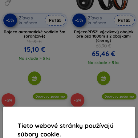
Zľava s
Zľava s
-5%
-5%
PETS5
PETS5
kupónom
kupónom
Rojeco automatické vodidlo 3m
RojecoPD521 výcvikový obojok
(oranžové)
pre psa 1000m s 2 obojkami
(čierny)
15,90 €
68,90 €
15,10 €
65,46 €
Na sklade > 5 ks
Na sklade > 5 ks
Doprava zadarmo
Doprava zadarmo
-5%
-5%
Tieto webové stránky používajú
súbory cookie.