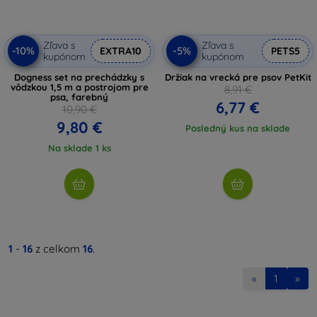
Zľava s
Zľava s
-10%
-5%
EXTRA10
PETS5
kupónom
kupónom
Dogness set na prechádzky s
Držiak na vrecká pre psov PetKit
vôdzkou 1,5 m a postrojom pre
8,91 €
psa, farebný
6,77 €
10,90 €
9,80 €
Posledný kus na sklade
Na sklade 1 ks
1
-
16
z celkom
16
.
«
1
»