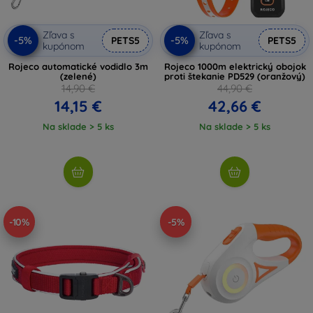
Zľava s
Zľava s
-5%
-5%
PETS5
PETS5
kupónom
kupónom
Rojeco automatické vodidlo 3m
Rojeco 1000m elektrický obojok
(zelené)
proti štekanie PD529 (oranžový)
14,90 €
44,90 €
14,15 €
42,66 €
Na sklade > 5 ks
Na sklade > 5 ks
-10%
-5%