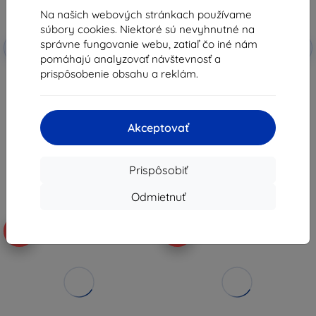
Na našich webových stránkach používame
súbory cookies. Niektoré sú nevyhnutné na
Zľava s
Zľava s
správne fungovanie webu, zatiaľ čo iné nám
-5%
-5%
PETS5
PETS5
kupónom
kupónom
pomáhajú analyzovať návštevnosť a
prispôsobenie obsahu a reklám.
Rojeco PD529 výcvikový obojok
Rojeco PD529 1000m výcvikový
pre psa 1000m s 2 obojkami
obojok pre psa s 2 obojkami
(čierny)
66,90 €
66,90 €
63,55 €
63,55 €
Akceptovať
Posledný kus na sklade
Na sklade 3 ks
Prispôsobiť
Odmietnuť
Doprava zadarmo
-5%
-19%