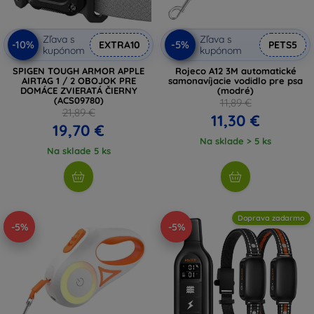
Zľava s
Zľava s
-10%
-5%
EXTRA10
PETS5
kupónom
kupónom
SPIGEN TOUGH ARMOR APPLE
Rojeco A12 3M automatické
AIRTAG 1 / 2 OBOJOK PRE
samonavíjacie vodidlo pre psa
DOMÁCE ZVIERATÁ ČIERNY
(modré)
(ACS09780)
11,89 €
21,89 €
11,30 €
19,70 €
Na sklade > 5 ks
Na sklade 5 ks
Doprava zadarmo
-5%
-5%