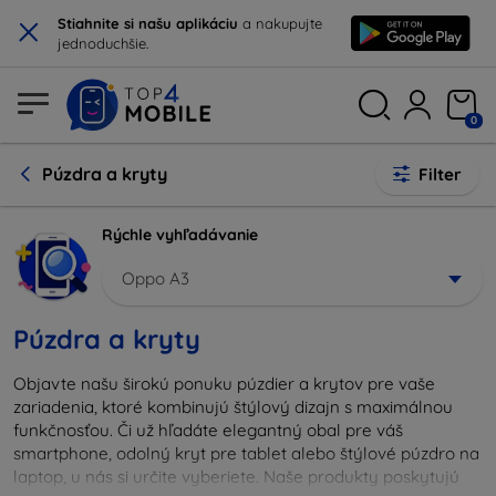
×
Stiahnite si našu aplikáciu
a nakupujte
jednoduchšie.
0
Púzdra a kryty
Filter
Rýchle vyhľadávanie
Oppo A3
Púzdra a kryty
Objavte našu širokú ponuku púzdier a krytov pre vaše
zariadenia, ktoré kombinujú štýlový dizajn s maximálnou
funkčnosťou. Či už hľadáte elegantný obal pre váš
smartphone, odolný kryt pre tablet alebo štýlové púzdro na
laptop, u nás si určite vyberiete. Naše produkty poskytujú