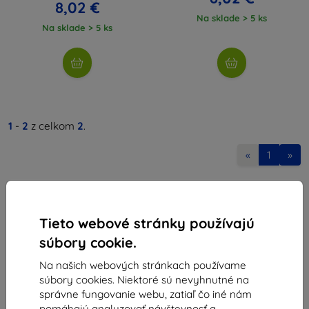
8,02 €
Na sklade > 5 ks
Na sklade > 5 ks
1
-
2
z celkom
2
.
«
1
»
Tieto webové stránky používajú
súbory cookie.
Na našich webových stránkach používame
Shield-Sk s.r.o.
súbory cookies. Niektoré sú nevyhnutné na
Ulica Rudolfa Mocka 3750/2A
správne fungovanie webu, zatiaľ čo iné nám
841 04 Bratislava
pomáhajú analyzovať návštevnosť a