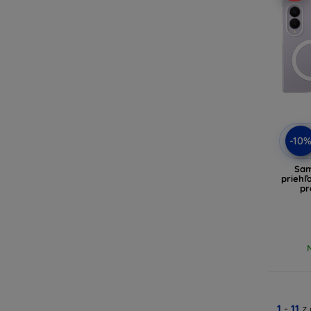
-10
Sam
priehľ
pr
1
-
11
z