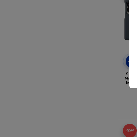
-10
SPIG
MAGSA
kovov
-10%