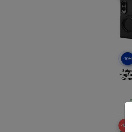
-10
Spig
MagSaf
Galax
-10%