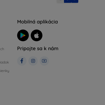
Mobilná aplikácia
Pripojte sa k nám
ých
iadok
ienky