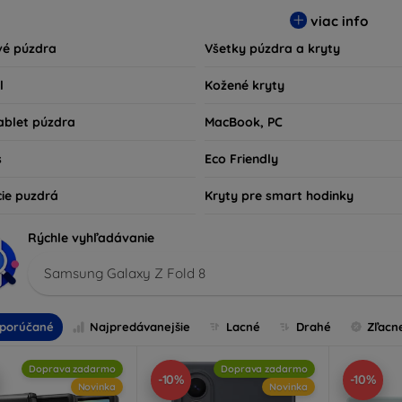
sú nielen praktické, ale aj módne, takže sa stanú neoddeliteľno
viac info
kov technológií alebo tých, ktorí chcú len ochrániť svoju investíc
vé púzdra
Všetky púzdra a kryty
l
Kožené kryty
ablet púzdra
MacBook, PC
s
Eco Friendly
cie puzdrá
Kryty pre smart hodinky
Rýchle vyhľadávanie
Samsung Galaxy Z Fold 8
porúčané
Najpredávanejšie
Lacné
Drahé
Zľacn
Doprava zadarmo
Doprava zadarmo
-10%
-10%
Novinka
Novinka