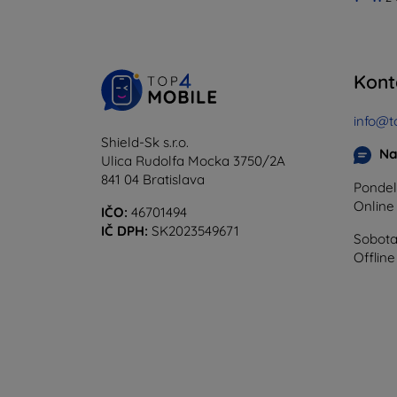
Kont
info@t
Shield-Sk s.r.o.
Na
Ulica Rudolfa Mocka 3750/2A
841 04 Bratislava
Pondel
Onlin
IČO:
46701494
IČ DPH:
SK2023549671
Sobota
Offline