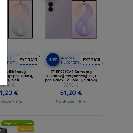
ľava s
Zľava s
-10%
EXTRA10
EXTRA10
kupónom
kupónom
ng silikónový
EF-EF971CVE Samsung
ý kryt pre Galaxy
silikónový magnetický kryt
old 8, biely
pre Galaxy Z Fold 8, fialový
56,90 €
56,90 €
1,20 €
51,20 €
klade > 5 ks
Na sklade > 5 ks
Doprava zadarmo
Novinka