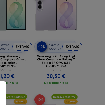
ľava s
Zľava s
-10%
EXTRA10
EXTRA10
kupónom
kupónom
ng silikónový
Samsung priehľadný kryt
ý kryt pre Galaxy
Clear Cover pre Galaxy Z
ld 8, zelený
Fold 8 EF-QF971CTE
7983131093)
(57983131084)
56,90 €
33,90 €
1,20 €
30,50 €
klade > 5 ks
Na sklade > 5 ks
Doprava zadarmo
Doprava zadarmo
-10%
Novinka
Novinka