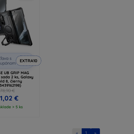
ľava s
EXTRA10
kupónom
E UB GRIP MAG
sada 2 ks, Galaxy
old 8, čierny
3439162198)
78,90 €
1,02 €
klade > 5 ks
«
1
»