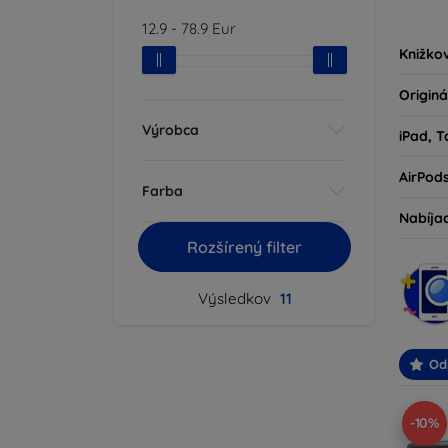
kryty 
12.9
-
78.9
Eur
milovní
Knižko
Originá
Výrobca
iPad, T
AirPod
Farba
Nabíja
Rozšírený filter
Výsledkov
11
Od
-10%