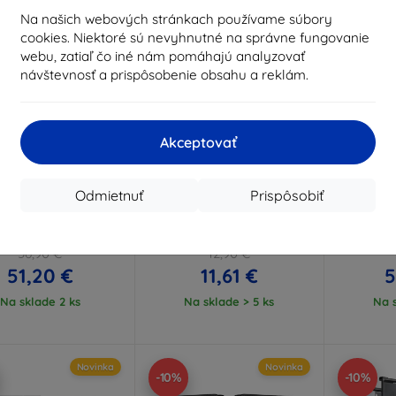
Na našich webových stránkach používame súbory
cookies. Niektoré sú nevyhnutné na správne fungovanie
webu, zatiaľ čo iné nám pomáhajú analyzovať
návštevnosť a prispôsobenie obsahu a reklám.
Akceptovať
Zľava s
Zľava s
Z
%
-10%
-10%
EXTRA10
EXTRA10
kupónom
kupónom
Odmietnuť
Prispôsobiť
EN SLIM ARMOR PRO
3MK Armor MagCase pre
Samsu
FE GALAXY Z FOLD 8
Samsung Galaxy Z Fold8,
magnetick
á bridlica (ACS11951)
kryt
Z F
56,90 €
12,90 €
51,20 €
11,61 €
5
Na sklade 2 ks
Na sklade > 5 ks
Na s
Novinka
Novinka
-10%
-10%