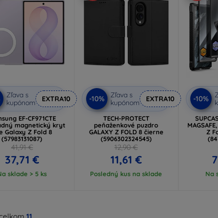
Zľava s
Zľava s
Z
%
-10%
-10%
EXTRA10
EXTRA10
kupónom
kupónom
sung EF-CF971CTE
TECH-PROTECT
SUPCAS
adný magnetický kryt
peňaženkové puzdro
MAGSAFE, 
e Galaxy Z Fold 8
GALAXY Z FOLD 8 čierne
Z F
(57983131087)
(5906302324545)
(84
41,91 €
12,90 €
37,71 €
11,61 €
7
Na sklade > 5 ks
Posledný kus na sklade
Na s
 celkom
11
.