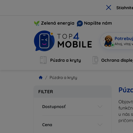
×
Stiahnit
Zelená energia
Napíšte nám
Potrebuj
Som Mo
|
Púzdra a kryty
Ochrana disple
Púzdra a kryty
Púzd
FILTER
Objavt
Dostupnosť
funkčn
u nás 
pričom
Cena
Vyberte