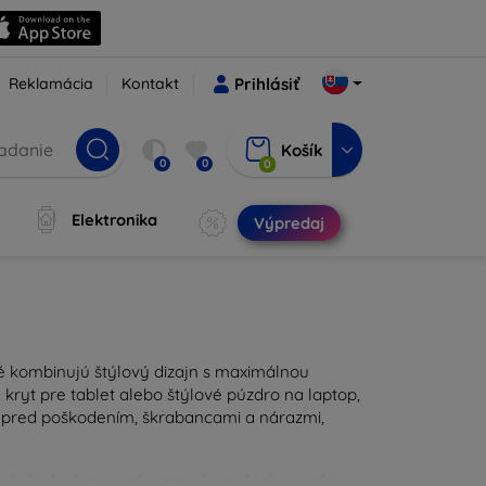
Reklamácia
Kontakt
Prihlásiť
Košík
0
0
0
Elektronika
Výpredaj
ré kombinujú štýlový dizajn s maximálnou
kryt pre tablet alebo štýlové púzdro na laptop,
u pred poškodením, škrabancami a nárazmi,
ravý doplnok pre vaše zariadenie. Naše púzdra a