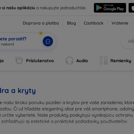
e si našu aplikáciu
a nakupujte jednoduchšie.
Doprava a platba
Blog
Cashback
Vrátenie
ete poradiť?
ja
Príslušenstvo
Audio
Remienky
ra a kryty
e našu širokú ponuku púzdier a krytov pre vaše zariadenia, kto
osťou. Či už hľadáte elegantný obal pre váš smartphone, odolný 
si určite vyberiete. Naše produkty poskytujú vynikajúcu ochran
 zohľadňujú aj estetické a praktické požiadavky používateľov.
 si z rôznych materiálov, farieb a dizajnov, aby ste našli ten p