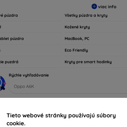
sú nielen praktické, ale aj módne, takže sa stanú neoddeliteľno
viac info
kov technológií alebo tých, ktorí chcú len ochrániť svoju investíc
vé púzdra
Všetky púzdra a kryty
l
Kožené kryty
ablet púzdra
MacBook, PC
s
Eco Friendly
cie puzdrá
Kryty pre smart hodinky
Rýchle vyhľadávanie
Oppo A6K
porúčané
Najpredávanejšie
Lacné
Drahé
Zľacn
Tieto webové stránky používajú súbory
cookie.