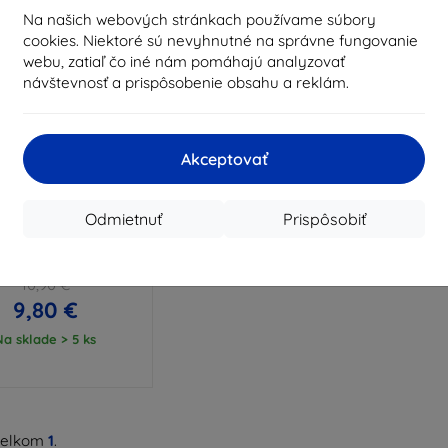
Na našich webových stránkach používame súbory
cookies. Niektoré sú nevyhnutné na správne fungovanie
webu, zatiaľ čo iné nám pomáhajú analyzovať
návštevnosť a prispôsobenie obsahu a reklám.
Akceptovať
Zľava s
%
EXTRA10
kupónom
Odmietnuť
Prispôsobiť
rmor Case puzdro na
fón pre Oppo A6 4G/
A6K 4G / A6X 5G
10,90 €
9,80 €
Na sklade > 5 ks
celkom
1
.