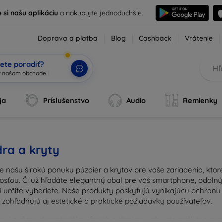
e si našu aplikáciu
a nakupujte jednoduchšie.
Doprava a platba
Blog
Cashback
Vrátenie
ete poradiť?
ja
Príslušenstvo
Audio
Remienky
ra a kryty
e našu širokú ponuku púzdier a krytov pre vaše zariadenia, kto
osťou. Či už hľadáte elegantný obal pre váš smartphone, odolný 
si určite vyberiete. Naše produkty poskytujú vynikajúcu ochran
 zohľadňujú aj estetické a praktické požiadavky používateľov.
 si z rôznych materiálov, farieb a dizajnov, aby ste našli ten p