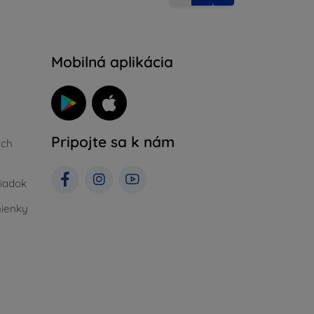
Mobilná aplikácia
Pripojte sa k nám
ých
iadok
ienky