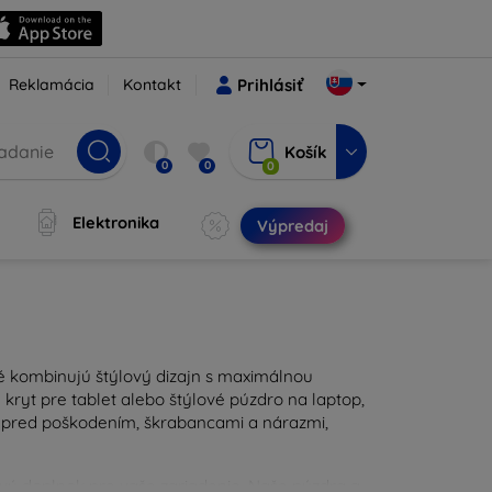
Reklamácia
Kontakt
Prihlásiť
Košík
0
0
0
Elektronika
Výpredaj
ré kombinujú štýlový dizajn s maximálnou
kryt pre tablet alebo štýlové púzdro na laptop,
u pred poškodením, škrabancami a nárazmi,
ravý doplnok pre vaše zariadenie. Naše púzdra a