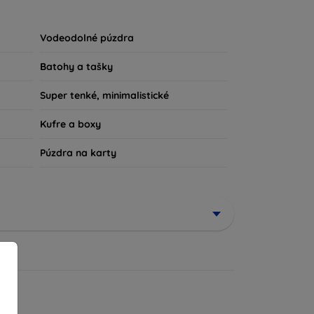
u súčasťou vášho každodenného outfitu. Pre
iu, sme tu práve pre vás.
Vodeodolné púzdra
Batohy a tašky
Super tenké, minimalistické
Kufre a boxy
Púzdra na karty
ené