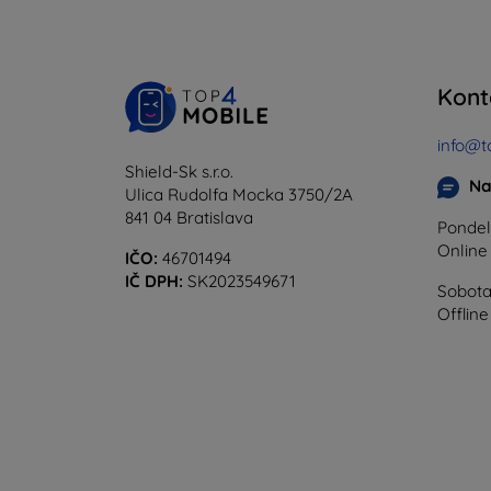
Kont
info@t
Shield-Sk s.r.o.
Na
Ulica Rudolfa Mocka 3750/2A
841 04 Bratislava
Pondel
Onlin
IČO:
46701494
IČ DPH:
SK2023549671
Sobota
Offline