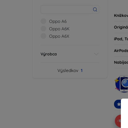
kryty 
milovní
Knižko
Oppo A6
Originá
Oppo A6K
Oppo A6X
iPad, T
AirPod
Výrobca
Nabíja
Výsledkov
1
Od
-10%