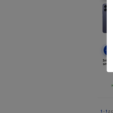
-10
3mk A
smart
1
-
1
z 