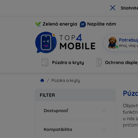
×
Stiahnit
Zelená energia
Napíšte nám
Potrebuj
|
Púzdra a kryty
Ochrana disple
Púzdra a kryty
Púzd
FILTER
Objavt
Dostupnosť
funkčn
u nás 
pričom
Kompatibilita
Vyberte