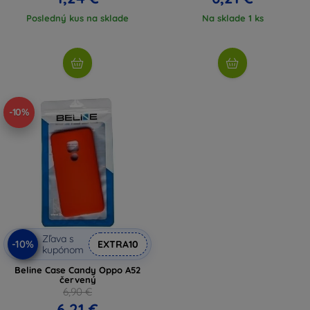
Posledný kus na sklade
Na sklade 1 ks
-10%
Zľava s
-10%
EXTRA10
kupónom
Beline Case Candy Oppo A52
červený
6,90 €
6,21 €