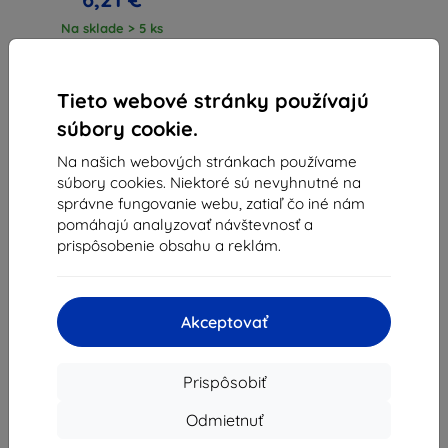
Na sklade > 5 ks
Tieto webové stránky používajú
súbory cookie.
Na našich webových stránkach používame
súbory cookies. Niektoré sú nevyhnutné na
1
-
3
z celkom
3
.
správne fungovanie webu, zatiaľ čo iné nám
pomáhajú analyzovať návštevnosť a
«
1
»
prispôsobenie obsahu a reklám.
Akceptovať
Prispôsobiť
Shield-Sk s.r.o.
Ulica Rudolfa Mocka 3750/2A
Odmietnuť
841 04 Bratislava