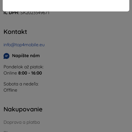
IČO:
46701494
IČ DPH:
SK2023549671
Kontakt
info@top4mobile.eu
Napíšte nám
Pondelok až piatok:
Online
8:00 - 16:00
Sobota a nedeľa:
Offline
Nakupovanie
Doprava a platba