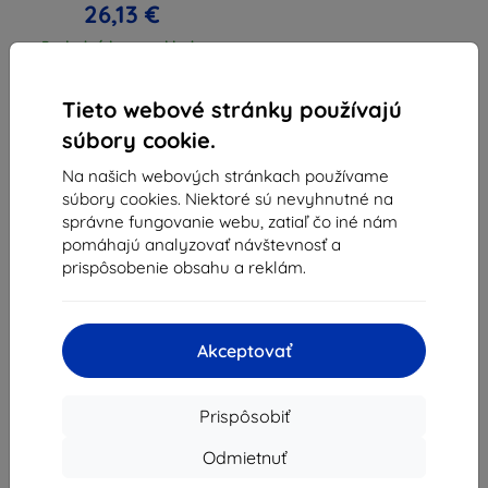
26,13 €
Posledný kus na sklade
Tieto webové stránky používajú
súbory cookie.
Na našich webových stránkach používame
súbory cookies. Niektoré sú nevyhnutné na
1
-
3
z celkom
3
.
správne fungovanie webu, zatiaľ čo iné nám
pomáhajú analyzovať návštevnosť a
«
1
»
prispôsobenie obsahu a reklám.
Akceptovať
Prispôsobiť
Shield-Sk s.r.o.
Ulica Rudolfa Mocka 3750/2A
Odmietnuť
841 04 Bratislava