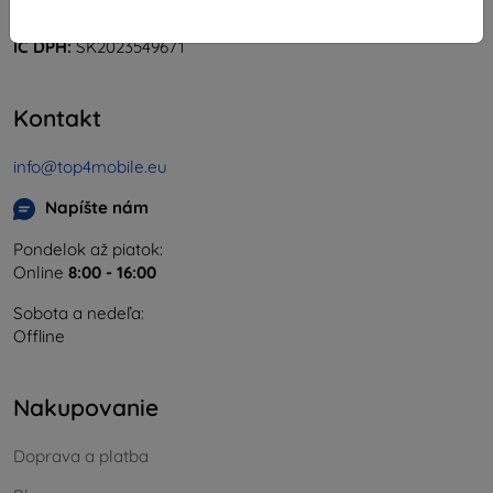
IČO:
46701494
IČ DPH:
SK2023549671
Kontakt
info@top4mobile.eu
Napíšte nám
Pondelok až piatok:
Online
8:00 - 16:00
Sobota a nedeľa:
Offline
Nakupovanie
Doprava a platba