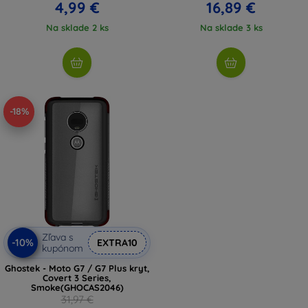
4,99 €
16,89 €
Na sklade 2 ks
Na sklade 3 ks
-18%
Zľava s
-10%
EXTRA10
kupónom
Ghostek - Moto G7 / G7 Plus kryt,
Covert 3 Series,
Smoke(GHOCAS2046)
31,97 €