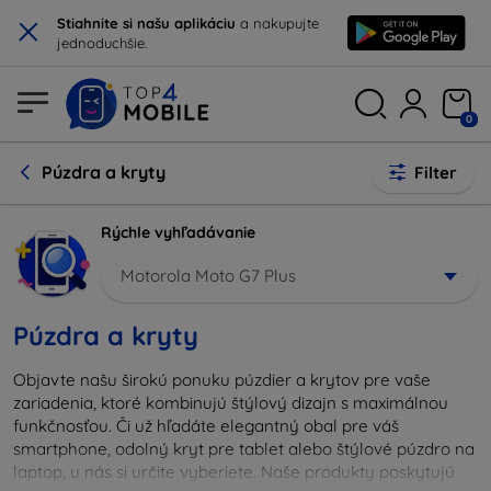
×
Stiahnite si našu aplikáciu
a nakupujte
jednoduchšie.
0
Púzdra a kryty
Filter
Rýchle vyhľadávanie
Motorola Moto G7 Plus
Púzdra a kryty
Objavte našu širokú ponuku púzdier a krytov pre vaše
zariadenia, ktoré kombinujú štýlový dizajn s maximálnou
funkčnosťou. Či už hľadáte elegantný obal pre váš
smartphone, odolný kryt pre tablet alebo štýlové púzdro na
laptop, u nás si určite vyberiete. Naše produkty poskytujú