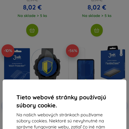
8,02 €
8,02 €
Na sklade > 5 ks
Na sklade > 5 ks
-10%
-56%
Tieto webové stránky používajú
Zľava s
Zľava s
súbory cookie.
-10%
-10%
EXTRA10
EXTRA10
kupónom
kupónom
Na našich webových stránkach používame
3MK FlexibleGlass Watch Garmin
3MK FlexibleGlass T-Mobile
súbory cookies. Niektoré sú nevyhnutné na
Forerunner 245 hybridné
REVVL 7 5G hybridné tvrdené
ochranné sklo
sklo
správne fungovanie webu, zatiaľ čo iné nám