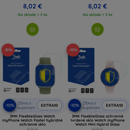
8,02 €
8,02 €
Na sklade > 5 ks
Na sklade > 5 ks
-10%
-19%
Zľava s
Zľava s
-10%
-10%
EXTRA10
EXTRA10
kupónom
kupónom
3MK FlexibleGlass Watch
3MK FlexibleGlass ochranné
myPhone Watch Pastel hybridné
tvrdené sklo Watch myPhone
ochranné sklo
Watch Mini Hybrid Glass
8,91 €
8,91 €