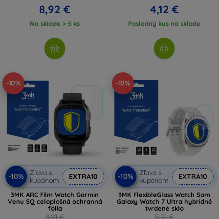
8,92 €
4,12 €
Na sklade > 5 ks
Posledný kus na sklade
-10%
-10%
Zľava s
Zľava s
-10%
-10%
EXTRA10
EXTRA10
kupónom
kupónom
3MK ARC Film Watch Garmin
3MK FlexibleGlass Watch Sam
Venu SQ celoplošná ochranná
Galaxy Watch 7 Ultra hybridné
fólia
tvrdené sklo
8,91 €
8,91 €