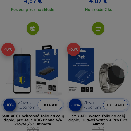
4,87 €
4,87 €
Posledný kus na sklade
Na sklade 2 ks
-10%
-63%
Zľava s
Zľava s
-10%
-10%
EXTRA10
EXTRA10
kupónom
kupónom
3MK ARC+ ochranná fólia na celý
3MK ARC Watch fólia na celý
displej pre Asus ROG Phone 6/6
displej Huawei Watch 4 Pro Elite
Pro/6D/6D Ultimate
48mm
9,90 €
11,17 €