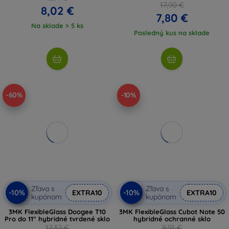
17,90 €
8,02 €
7,80 €
Na sklade > 5 ks
Posledný kus na sklade
-60%
-10%
Zľava s
Zľava s
-10%
-10%
EXTRA10
EXTRA10
kupónom
kupónom
3MK FlexibleGlass Doogee T10
3MK FlexibleGlass Cubot Note 50
Pro do 11" hybridné tvrdené sklo
hybridné ochranné sklo
17,32 €
8,91 €