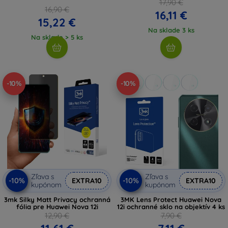
17,90 €
16,90 €
16,11 €
15,22 €
Na sklade 3 ks
Na sklade > 5 ks
-10%
-10%
Zľava s
Zľava s
-10%
-10%
EXTRA10
EXTRA10
kupónom
kupónom
3mk Silky Matt Privacy ochranná
3MK Lens Protect Huawei Nova
fólia pre Huawei Nova 12i
12i ochranné sklo na objektív 4 ks
12,90 €
7,90 €