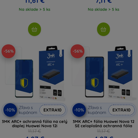
11,61 €
7,11 €
Na sklade > 5 ks
Na sklade > 5 ks
-56%
-56%
Zľava s
Zľava s
-10%
-10%
EXTRA10
EXTRA10
kupónom
kupónom
3MK ARC+ ochranná fólia na celý
3MK ARC+ fólia Huawei Nova 12
displej Huawei Nova 12i
SE celoplošná ochranná fólia
11,17 €
11,17 €