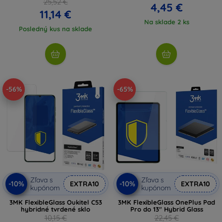
25,52 €
4,45 €
11,14 €
Na sklade 2 ks
Posledný kus na sklade
-56%
-65%
Zľava s
Zľava s
-10%
-10%
EXTRA10
EXTRA10
kupónom
kupónom
3MK FlexibleGlass Oukitel C53
3MK FlexibleGlass OnePlus Pad
hybridné tvrdené sklo
Pro do 13" Hybrid Glass
10,15 €
22,45 €