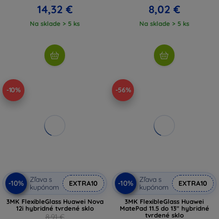
14,32 €
8,02 €
Na sklade > 5 ks
Na sklade > 5 ks
-10%
-56%
Zľava s
Zľava s
-10%
-10%
EXTRA10
EXTRA10
kupónom
kupónom
3MK FlexibleGlass Huawei Nova
3MK FlexibleGlass Huawei
12i hybridné tvrdené sklo
MatePad 11.5 do 13" hybridné
tvrdené sklo
8,91 €