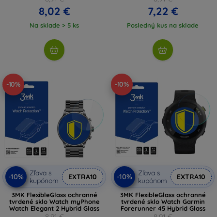
8,02 €
7,22 €
Na sklade > 5 ks
Posledný kus na sklade
-10%
-10%
Zľava s
Zľava s
-10%
-10%
EXTRA10
EXTRA10
kupónom
kupónom
3MK FlexibleGlass ochranné
3MK FlexibleGlass ochranné
tvrdené sklo Watch myPhone
tvrdené sklo Watch Garmin
Watch Elegant 2 Hybrid Glass
Forerunner 45 Hybrid Glass
8,91 €
8,91 €