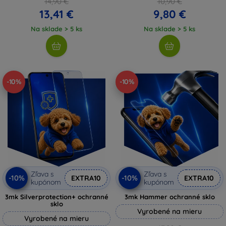
14,90 €
10,90 €
13,41 €
9,80 €
Na sklade > 5 ks
Na sklade > 5 ks
-10%
-10%
Zľava s
Zľava s
-10%
-10%
EXTRA10
EXTRA10
kupónom
kupónom
3mk Silverprotection+ ochranné
3mk Hammer ochranné sklo
sklo
Vyrobené na mieru
Vyrobené na mieru