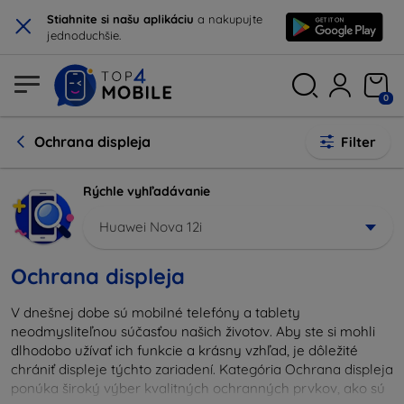
×
Stiahnite si našu aplikáciu
a nakupujte
jednoduchšie.
0
Ochrana displeja
Filter
Rýchle vyhľadávanie
Huawei Nova 12i
Ochrana displeja
V dnešnej dobe sú mobilné telefóny a tablety
neodmysliteľnou súčasťou našich životov. Aby ste si mohli
dlhodobo užívať ich funkcie a krásny vzhľad, je dôležité
chrániť displeje týchto zariadení. Kategória Ochrana displeja
ponúka široký výber kvalitných ochranných prvkov, ako sú