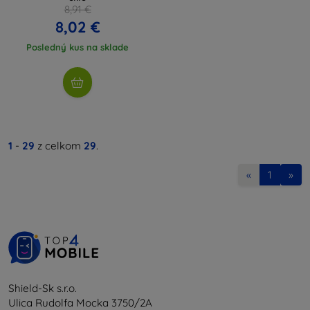
8,91 €
8,02 €
Posledný kus na sklade
1
-
29
z celkom
29
.
«
1
»
Shield-Sk s.r.o.
Ulica Rudolfa Mocka 3750/2A