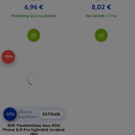
6,96 €
8,02 €
Posledný kus na sklade
Na sklade > 5 ks
-10%
Zľava s
-10%
EXTRA10
kupónom
3MK FlexibleGlass Asus ROG
Phone 8/8 Pro hybridné tvrdené
sklo