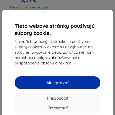
Posledný kus na sklade
Tieto webové stránky používajú
súbory cookie.
Na našich webových stránkach používame
súbory cookies. Niektoré sú nevyhnutné na
1
-
3
z celkom
3
.
správne fungovanie webu, zatiaľ čo iné nám
pomáhajú analyzovať návštevnosť a
«
1
»
prispôsobenie obsahu a reklám.
Akceptovať
Prispôsobiť
Shield-Sk s.r.o.
Ulica Rudolfa Mocka 3750/2A
Odmietnuť
841 04 Bratislava