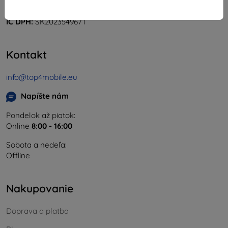
IČO:
46701494
IČ DPH:
SK2023549671
Kontakt
info@top4mobile.eu
Napíšte nám
Pondelok až piatok:
Online
8:00 - 16:00
Sobota a nedeľa:
Offline
Nakupovanie
Doprava a platba