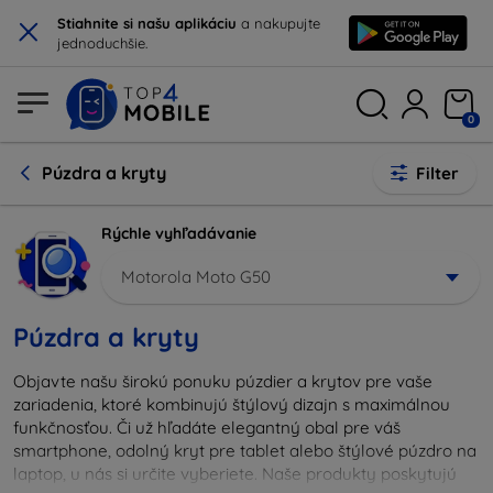
×
Stiahnite si našu aplikáciu
a nakupujte
jednoduchšie.
0
Púzdra a kryty
Filter
Rýchle vyhľadávanie
Motorola Moto G50
Púzdra a kryty
Objavte našu širokú ponuku púzdier a krytov pre vaše
zariadenia, ktoré kombinujú štýlový dizajn s maximálnou
funkčnosťou. Či už hľadáte elegantný obal pre váš
smartphone, odolný kryt pre tablet alebo štýlové púzdro na
laptop, u nás si určite vyberiete. Naše produkty poskytujú