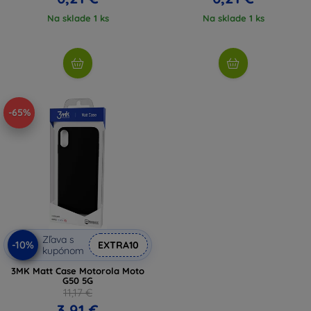
Na sklade 1 ks
Na sklade 1 ks
-65%
Zľava s
-10%
EXTRA10
kupónom
3MK Matt Case Motorola Moto
G50 5G
11,17 €
3,91 €