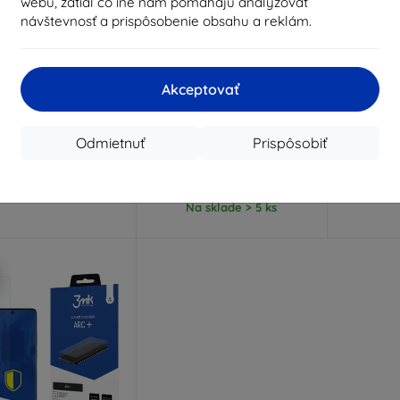
webu, zatiaľ čo iné nám pomáhajú analyzovať
návštevnosť a prispôsobenie obsahu a reklám.
Zľava s
Zľava s
Z
%
-10%
-10%
EXTRA10
EXTRA10
kupónom
kupónom
Akceptovať
RC+ ochranná fólia
3MK SilverProtect+
3MK Silk
pre Vivo V50
antibakteriálna fólia na
ochranná 
Motorola Moto Edge 50
Moto 
9,90 €
Odmietnuť
Prispôsobiť
Ultra, mokrá montáž
8,92 €
10,90 €
9,80 €
Na sklade 1 ks
Posledn
Na sklade > 5 ks