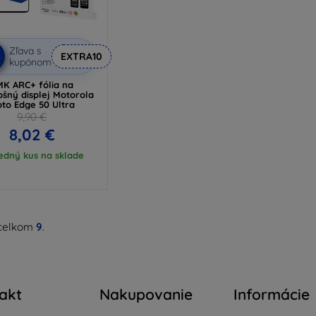
Zľava s
%
EXTRA10
kupónom
MK ARC+ fólia na
ošný displej Motorola
to Edge 50 Ultra
9,90 €
8,02 €
edný kus na sklade
celkom
9
.
akt
Nakupovanie
Informácie