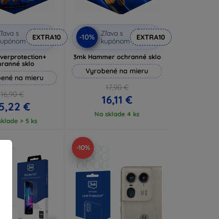
ľava s
Zľava s
-10%
EXTRA10
EXTRA10
kupónom
kupónom
lverprotection+
3mk Hammer ochranné sklo
hranné sklo
Vyrobené na mieru
ené na mieru
17,90 €
16,90 €
16,11 €
5,22 €
Na sklade 4 ks
klade > 5 ks
-10%