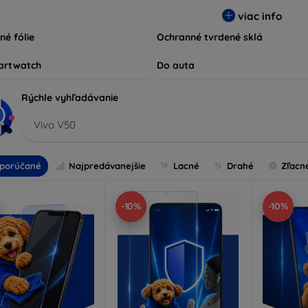
ty kompatibilné s rôznymi značkami a modelmi, čím zaručujeme
viac info
ariadenie.
né fólie
Ochranné tvrdené sklá
artwatch
Do auta
Rýchle vyhľadávanie
Vivo V50
porúčané
Najpredávanejšie
Lacné
Drahé
Zľacn
-10%
-10%