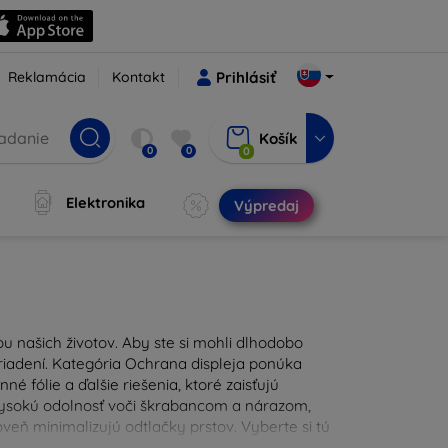
Reklamácia
Kontakt
Prihlásiť
Košík
0
0
0
Elektronika
Výpredaj
u našich životov. Aby ste si mohli dlhodobo
zariadení. Kategória Ochrana displeja ponúka
é fólie a ďalšie riešenia, ktoré zaisťujú
 vysokú odolnosť voči škrabancom a nárazom,
eň minimalizujú odtlačky prstov. Vyberte si tú
ždodennými nástrahami. Naša ponuka zahŕňa