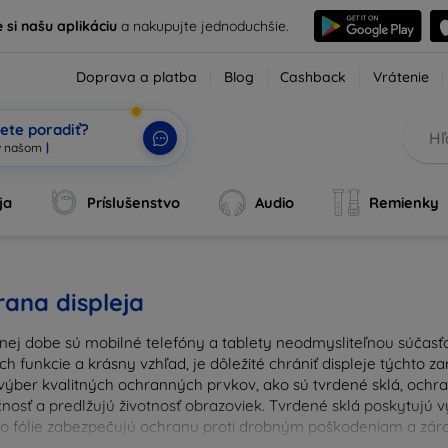
e si našu aplikáciu
a nakupujte jednoduchšie.
Doprava a platba
Blog
Cashback
Vrátenie
ete poradiť?
ja
Príslušenstvo
Audio
Remienky
ana displeja
nej dobe sú mobilné telefóny a tablety neodmysliteľnou súčasťo
ich funkcie a krásny vzhľad, je dôležité chrániť displeje týchto 
výber kvalitných ochranných prvkov, ako sú tvrdené sklá, ochrann
nosť a predlžujú životnosť obrazoviek. Tvrdené sklá poskytujú
 čo fólie zabezpečujú ochranu proti drobným poškodeniam a zárov
u ochranu pre váš prístroj a chráňte svoje investície pred ka