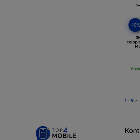
-10
3
celopl
Mo
Posl
1
-
9
z 
Kont