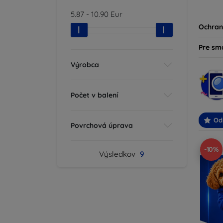
produk
5.87
-
10.90
Eur
svoje z
Ochran
Pre sm
Výrobca
Počet v balení
Od
Povrchová úprava
-10%
Výsledkov
9