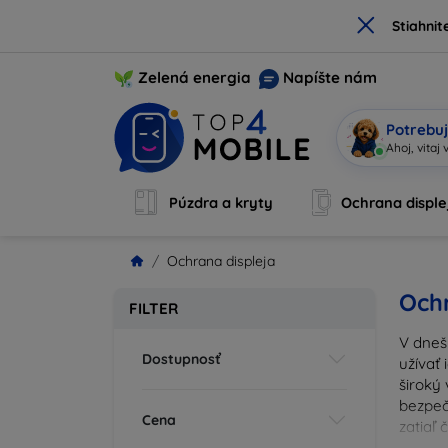
×
Stiahnit
Zelená energia
Napíšte nám
Potrebuj
Som M
|
Púzdra a kryty
Ochrana disple
Ochrana displeja
Ochr
FILTER
V dneš
Dostupnosť
užívať 
široký 
bezpeč
Cena
zatiaľ
správn