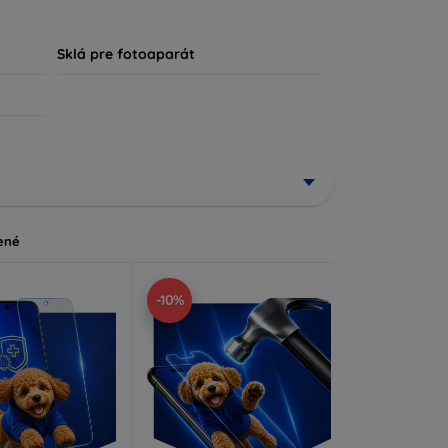
, že každý zákazník nájde ideálnu ochranu pre
Sklá pre fotoaparát
ené
-10%