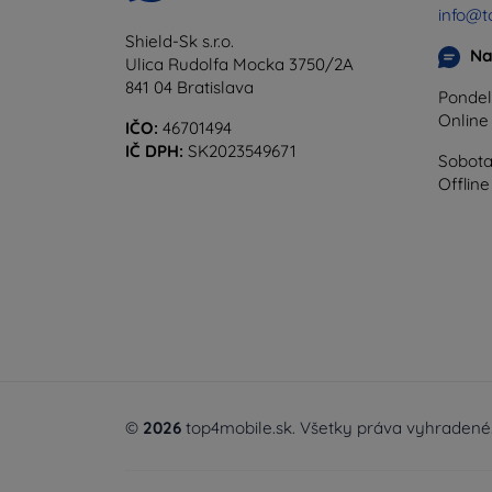
info@t
Shield-Sk s.r.o.
Na
Ulica Rudolfa Mocka 3750/2A
841 04 Bratislava
Pondel
Onlin
IČO:
46701494
IČ DPH:
SK2023549671
Sobota
Offline
©
2026
top4mobile.sk. Všetky práva vyhradené