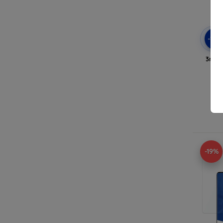
-10
3mk A
-19%