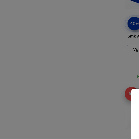
-10
3mk A
Vy
-10%