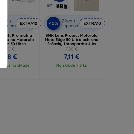
ľava s
Zľava s
-10%
EXTRA10
EXTRA10
kupónom
kupónom
y Matt Pro matná
3MK Lens Protect Motorola
fólia na Motorola
Moto Edge 50 Ultra ochrana
Edge 50 Ultra
šošovky fotoaparátu 4 ks
10,90 €
7,90 €
5,28 €
7,11 €
ý kus na sklade
Na sklade > 5 ks