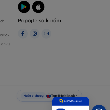
Pripojte sa k nám
ých
iadok
ienky
Top4Mobile.sk
Naše e-shopy