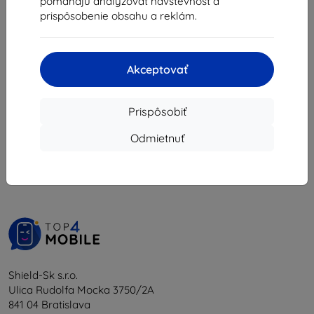
pomáhajú analyzovať návštevnosť a
8,09 €
8,63 €
prispôsobenie obsahu a reklám.
3,91 €
Posledný kus na sklade
Posledný kus na sklade
Akceptovať
Prispôsobiť
1
-
6
z celkom
6
.
Odmietnuť
«
1
»
Shield-Sk s.r.o.
Ulica Rudolfa Mocka 3750/2A
841 04 Bratislava