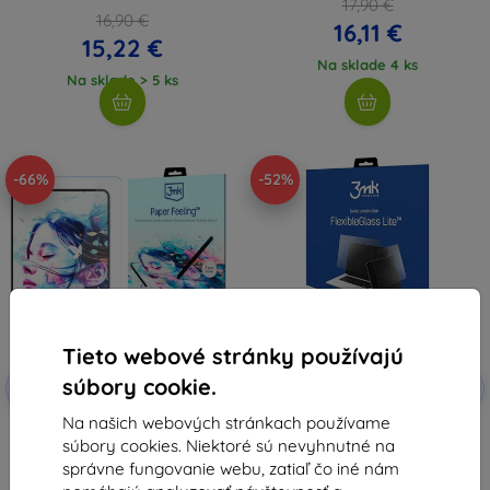
17,90 €
16,90 €
16,11 €
15,22 €
Na sklade 4 ks
Na sklade > 5 ks
-66%
-52%
Tieto webové stránky používajú
Zľava s
Zľava s
súbory cookie.
-10%
-10%
EXTRA10
EXTRA10
kupónom
kupónom
Na našich webových stránkach používame
3MK PaperFeeling PocketBook
3MK FlexibleGlass Lite
súbory cookies. Niektoré sú nevyhnutné na
Touch Lux 3, 2 ks ochranná fólia
PocketBook Touch Lux 3,
(5903108514958)
hybridné tvrdené sklo Lite
správne fungovanie webu, zatiaľ čo iné nám
(5903108513036)
25,52 €