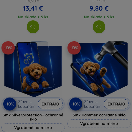
14,90 €
10,90 €
13,41 €
9,80 €
Na sklade > 5 ks
Na sklade > 5 ks
-10%
-10%
Zľava s
Zľava s
-10%
-10%
EXTRA10
EXTRA10
kupónom
kupónom
3mk Silverprotection+ ochranné
3mk Hammer ochranné sklo
sklo
Vyrobené na mieru
Vyrobené na mieru