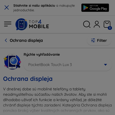
×
Stiahnite si našu aplikáciu
a nakupujte
jednoduchšie.
0
Ochrana displeja
Filter
Rýchle vyhľadávanie
PocketBook Touch Lux 3
Ochrana displeja
V dnešnej dobe sú mobilné telefóny a tablety
neodmysliteľnou súčasťou našich životov. Aby ste si mohli
dlhodobo užívať ich funkcie a krásny vzhľad, je dôležité
chrániť displeje týchto zariadení. Kategória Ochrana displeja
ponúka široký výber kvalitných ochranných prvkov, ako sú