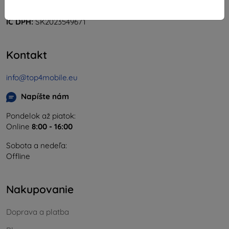
IČO:
46701494
IČ DPH:
SK2023549671
Kontakt
info@top4mobile.eu
Napíšte nám
Pondelok až piatok:
Online
8:00 - 16:00
Sobota a nedeľa:
Offline
Nakupovanie
Doprava a platba