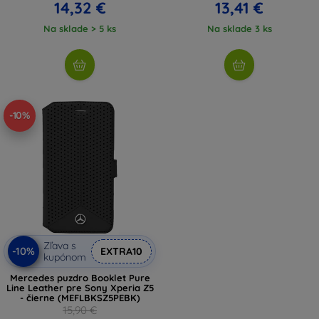
14,32 €
13,41 €
Na sklade > 5 ks
Na sklade 3 ks
-10%
Zľava s
-10%
EXTRA10
kupónom
Mercedes puzdro Booklet Pure
Line Leather pre Sony Xperia Z5
- čierne (MEFLBKSZ5PEBK)
15,90 €