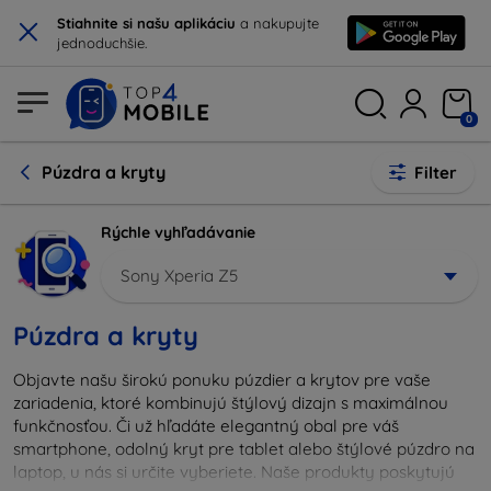
×
Stiahnite si našu aplikáciu
a nakupujte
jednoduchšie.
0
Púzdra a kryty
Filter
Rýchle vyhľadávanie
Sony Xperia Z5
Púzdra a kryty
Objavte našu širokú ponuku púzdier a krytov pre vaše
zariadenia, ktoré kombinujú štýlový dizajn s maximálnou
funkčnosťou. Či už hľadáte elegantný obal pre váš
smartphone, odolný kryt pre tablet alebo štýlové púzdro na
laptop, u nás si určite vyberiete. Naše produkty poskytujú