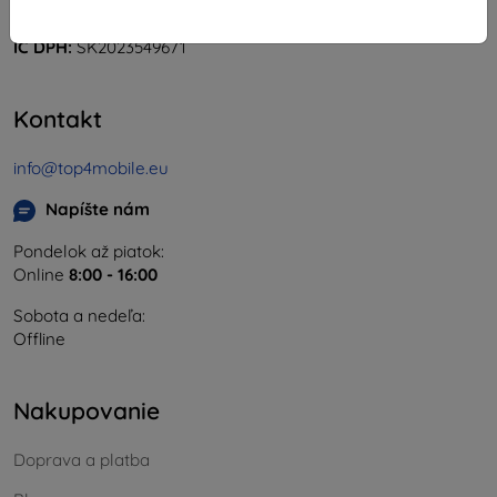
IČO:
46701494
IČ DPH:
SK2023549671
Kontakt
info@top4mobile.eu
Napíšte nám
Pondelok až piatok:
Online
8:00 - 16:00
Sobota a nedeľa:
Offline
Nakupovanie
Doprava a platba