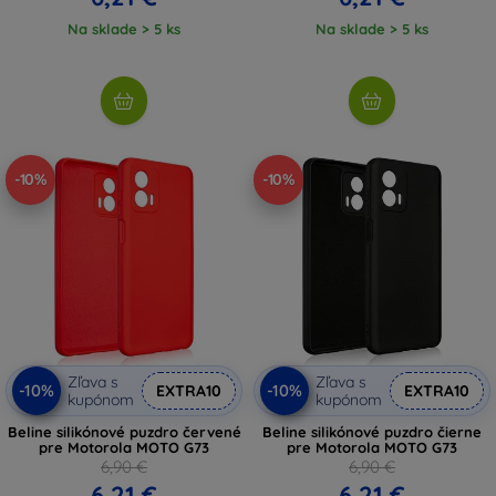
Na sklade > 5 ks
Na sklade > 5 ks
-10%
-10%
Zľava s
Zľava s
-10%
-10%
EXTRA10
EXTRA10
kupónom
kupónom
Beline silikónové puzdro červené
Beline silikónové puzdro čierne
pre Motorola MOTO G73
pre Motorola MOTO G73
6,90 €
6,90 €
6,21 €
6,21 €