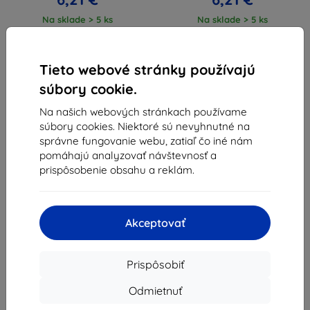
Na sklade > 5 ks
Na sklade > 5 ks
Tieto webové stránky používajú
súbory cookie.
Na našich webových stránkach používame
súbory cookies. Niektoré sú nevyhnutné na
1
-
4
z celkom
4
.
správne fungovanie webu, zatiaľ čo iné nám
pomáhajú analyzovať návštevnosť a
«
1
»
prispôsobenie obsahu a reklám.
Akceptovať
Prispôsobiť
Shield-Sk s.r.o.
Ulica Rudolfa Mocka 3750/2A
Odmietnuť
841 04 Bratislava