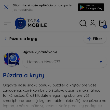
×
Stiahnite si našu aplikáciu
a nakupujte
jednoduchšie.
0
Púzdra a kryty
Filter
Rýchle vyhľadávanie
Motorola Moto G73
Púzdra a kryty
Objavte našu širokú ponuku púzdier a krytov pre vaše
zariadenia, ktoré kombinujú štýlový dizajn s maximálnou
funkčnosťou. Či už hľadáte elegantný obal pre váš
smartphone, odolný kryt pre tablet alebo štýlové púzdro na
laptop, u nás si určite vyberiete. Naše produkty poskytujú