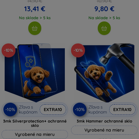
14,90 €
10,90 €
13,41 €
9,80 €
Na sklade > 5 ks
Na sklade > 5 ks
-10%
-10%
Zľava s
Zľava s
-10%
-10%
EXTRA10
EXTRA10
kupónom
kupónom
3mk Silverprotection+ ochranné
3mk Hammer ochranné sklo
sklo
Vyrobené na mieru
Vyrobené na mieru