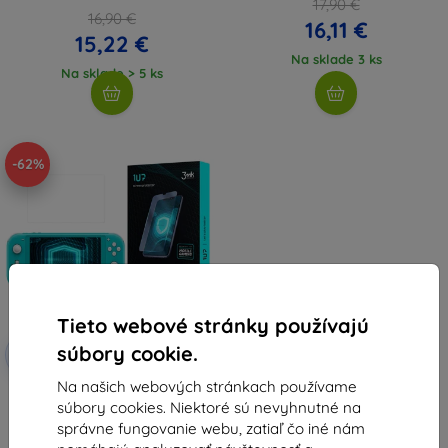
17,90 €
16,90 €
16,11 €
15,22 €
Na sklade 3 ks
Na sklade > 5 ks
-62%
Tieto webové stránky používajú
Zľava s
súbory cookie.
-10%
EXTRA10
kupónom
Na našich webových stránkach používame
3MK Folia 1UP Nintendo Switch
súbory cookies. Niektoré sú nevyhnutné na
Lite 2019 herná fólia, 3 ks
24,90 €
správne fungovanie webu, zatiaľ čo iné nám