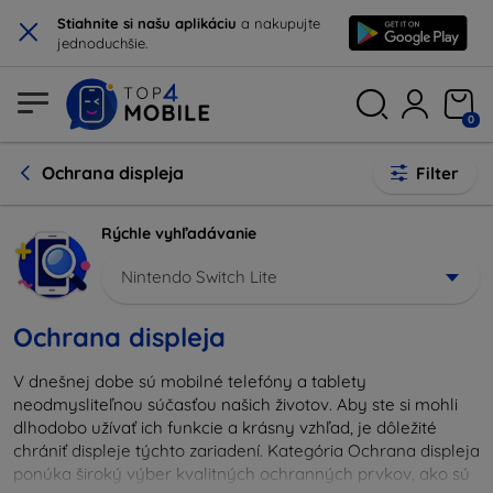
×
Stiahnite si našu aplikáciu
a nakupujte
jednoduchšie.
0
Ochrana displeja
Filter
Rýchle vyhľadávanie
Nintendo Switch Lite
Ochrana displeja
V dnešnej dobe sú mobilné telefóny a tablety
neodmysliteľnou súčasťou našich životov. Aby ste si mohli
dlhodobo užívať ich funkcie a krásny vzhľad, je dôležité
chrániť displeje týchto zariadení. Kategória Ochrana displeja
ponúka široký výber kvalitných ochranných prvkov, ako sú