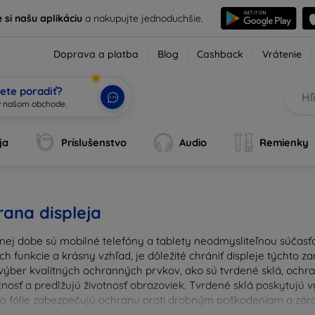
e si našu aplikáciu
a nakupujte jednoduchšie.
Doprava a platba
Blog
Cashback
Vrátenie
ete poradiť?
ja
Príslušenstvo
Audio
Remienky
ana displeja
nej dobe sú mobilné telefóny a tablety neodmysliteľnou súčasťo
ich funkcie a krásny vzhľad, je dôležité chrániť displeje týchto 
výber kvalitných ochranných prvkov, ako sú tvrdené sklá, ochrann
nosť a predlžujú životnosť obrazoviek. Tvrdené sklá poskytujú
 čo fólie zabezpečujú ochranu proti drobným poškodeniam a zárov
u ochranu pre váš prístroj a chráňte svoje investície pred ka