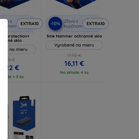
ľava s
Zľava s
-10%
EXTRA10
EXTRA10
kupónom
kupónom
lverprotection+
3mk Hammer ochranné sklo
hranné sklo
Vyrobené na mieru
ené na mieru
17,90 €
16,90 €
16,11 €
5,22 €
Na sklade 4 ks
klade > 5 ks