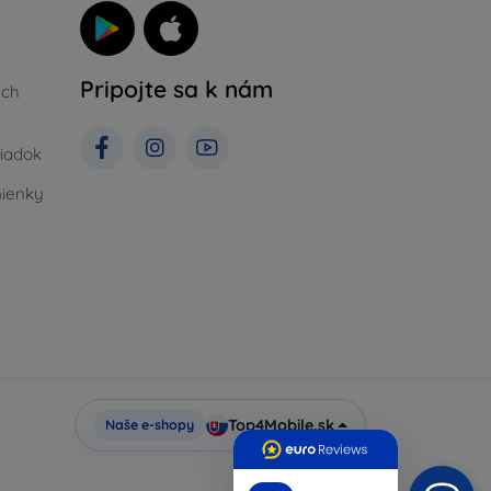
Pripojte sa k nám
ých
iadok
ienky
Top4Mobile.sk
Naše e-shopy