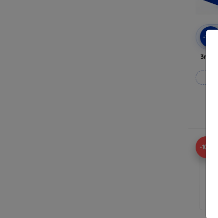
-10
3mk A
Vy
-10%