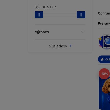
produk
9.9
-
10.9
Eur
svoje z
Ochran
Pre sm
Výrobca
Výsledkov
7
Od
-10%