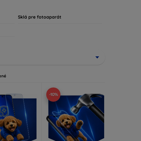
, že každý zákazník nájde ideálnu ochranu pre
Sklá pre fotoaparát
ené
-10%