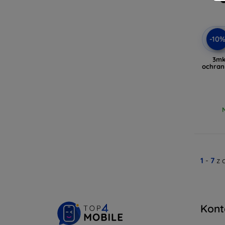
-10
3mk
ochran
1
-
7
z 
Kont