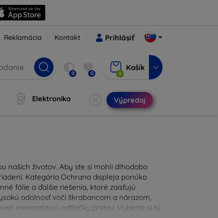
Reklamácia
Kontakt
Prihlásiť
Košík
0
0
0
Elektronika
Výpredaj
u našich životov. Aby ste si mohli dlhodobo
zariadení. Kategória Ochrana displeja ponúka
é fólie a ďalšie riešenia, ktoré zaisťujú
 vysokú odolnosť voči škrabancom a nárazom,
eň minimalizujú odtlačky prstov. Vyberte si tú
ždodennými nástrahami. Naša ponuka zahŕňa