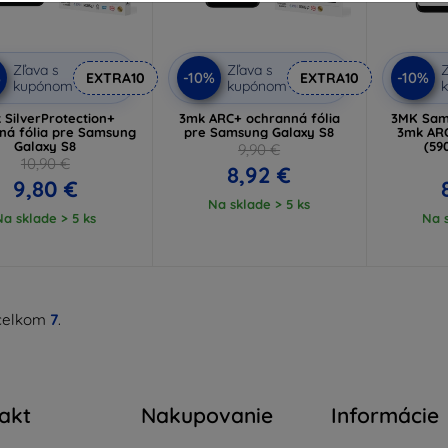
Zľava s
Zľava s
Z
%
-10%
-10%
EXTRA10
EXTRA10
kupónom
kupónom
 SilverProtection+
3mk ARC+ ochranná fólia
3MK Sams
ná fólia pre Samsung
pre Samsung Galaxy S8
3mk ARC
Galaxy S8
(59
9,90 €
10,90 €
8,92 €
9,80 €
Na sklade > 5 ks
Na sklade > 5 ks
Na s
celkom
7
.
akt
Nakupovanie
Informácie