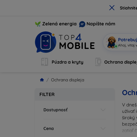
×
Stiahnit
Zelená energia
Napíšte nám
Potrebuj
S
|
Púzdra a kryty
Ochrana disple
Ochrana displeja
Ochr
FILTER
V dneš
Dostupnosť
užívať 
široký 
bezpeč
Cena
zatiaľ
správn