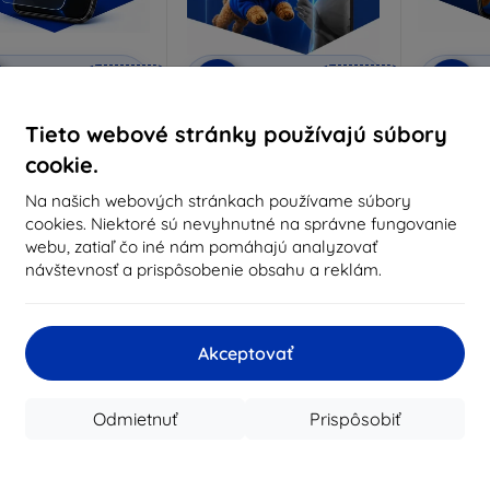
Zľava s
Zľava s
Z
%
-10%
-10%
EXTRA10
EXTRA10
kupónom
kupónom
nti-Shock ochranné
3mk Pure Matt ochranné
3mk Si
Tieto webové stránky používajú súbory
sklo
sklo
oc
cookie.
robené na mieru
Vyrobené na mieru
Vyrob
Na našich webových stránkach používame súbory
14,90 €
10,90 €
cookies. Niektoré sú nevyhnutné na správne fungovanie
13,41 €
9,80 €
1
webu, zatiaľ čo iné nám pomáhajú analyzovať
návštevnosť a prispôsobenie obsahu a reklám.
Na sklade > 5 ks
Na sklade > 5 ks
Na s
-10%
-10%
Akceptovať
Odmietnuť
Prispôsobiť