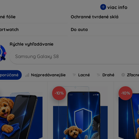
ty kompatibilné s rôznymi značkami a modelmi, čím zaručujeme
viac info
ariadenie.
né fólie
Ochranné tvrdené sklá
artwatch
Do auta
Rýchle vyhľadávanie
Samsung Galaxy S8
porúčané
Najpredávanejšie
Lacné
Drahé
Zľacn
-10%
-10%