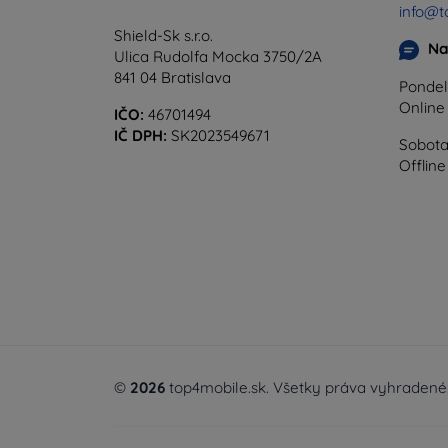
info@t
Shield-Sk s.r.o.
Na
Ulica Rudolfa Mocka 3750/2A
841 04 Bratislava
Pondel
Onlin
IČO:
46701494
IČ DPH:
SK2023549671
Sobota
Offline
©
2026
top4mobile.sk. Všetky práva vyhradené