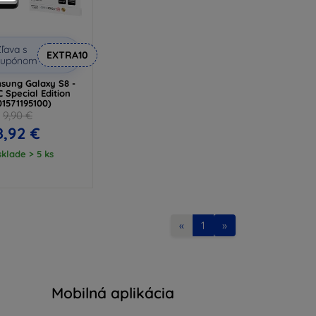
ľava s
EXTRA10
kupónom
ung Galaxy S8 -
 Special Edition
01571195100)
9,90 €
8,92 €
klade > 5 ks
«
1
»
Mobilná aplikácia