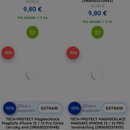
(5906302370443)
10,90 €
10,90 €
9,80 €
9,80 €
Na sklade > 5 ks
Na sklade > 5 ks
-10%
-10%
Zľava s
Zľava s
-10%
-10%
EXTRA10
EXTRA10
kupónom
kupónom
TECH-PROTECT MagNecklace
TECH-PROTECT MAGNECKLACE
MagSafe iPhone 12 / 12 Pro farba
MAGSAFE IPHONE 12 / 12 PRO
ceruzky sivá (5906302376148)
levanduľový (5906302376131)