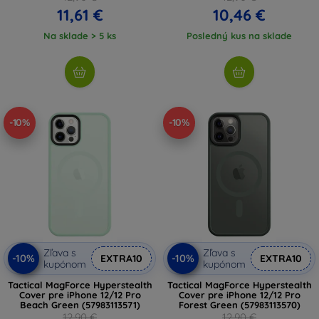
11,61 €
10,46 €
Na sklade > 5 ks
Posledný kus na sklade
-10%
-10%
Zľava s
Zľava s
-10%
-10%
EXTRA10
EXTRA10
kupónom
kupónom
Tactical MagForce Hyperstealth
Tactical MagForce Hyperstealth
Cover pre iPhone 12/12 Pro
Cover pre iPhone 12/12 Pro
Beach Green (57983113571)
Forest Green (57983113570)
12,90 €
12,90 €