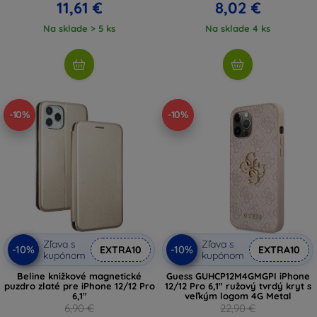
11,61 €
8,02 €
Na sklade > 5 ks
Na sklade 4 ks
-10%
-10%
Zľava s
Zľava s
-10%
-10%
EXTRA10
EXTRA10
kupónom
kupónom
Beline knižkové magnetické
Guess GUHCP12M4GMGPI iPhone
puzdro zlaté pre iPhone 12/12 Pro
12/12 Pro 6,1" ružový tvrdý kryt s
6,1"
veľkým logom 4G Metal
6,90 €
22,90 €