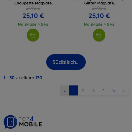
Choupette MagSafe
Glitter MagSafe
(KLHMP12MHFCCNOP)
(GUHMP12MHRSGSK)
27,90 €
27,90 €
25,10 €
25,10 €
Na sklade > 5 ks
Na sklade > 5 ks
30
ďalších...
1
-
30
z celkom
130
.
2
3
4
5
»
«
1