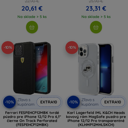
22,90 €
25,90 €
20,61 €
23,31 €
Na sklade > 5 ks
Na sklade > 5 ks
-10%
-10%
Zľava s
Zľava s
-10%
-10%
EXTRA10
EXTRA10
kupónom
kupónom
Ferrari FESPEHCP12MBK tvrdé
Karl Lagerfeld IML K&CH Heads
púzdro pre iPhone 12/12 Pro 6,1"
kovový rám MagSafe puzdro pre
čierne On Track Perforated
iPhone 12/12 Pro transparentné
(FESPEHCP12MBK)
(KLHMP12MHLSKCH)