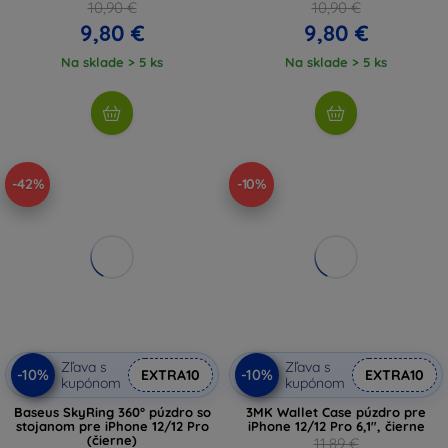
10,90 €
10,90 €
9,80 €
9,80 €
Na sklade > 5 ks
Na sklade > 5 ks
-42%
-10%
Zľava s
Zľava s
-10%
-10%
EXTRA10
EXTRA10
kupónom
kupónom
Baseus SkyRing 360° púzdro so
3MK Wallet Case púzdro pre
stojanom pre iPhone 12/12 Pro
iPhone 12/12 Pro 6,1", čierne
(čierne)
11,89 €