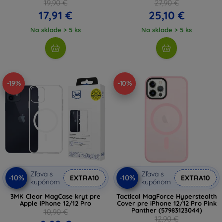
19,90 €
27,90 €
17,91 €
25,10 €
Na sklade > 5 ks
Na sklade > 5 ks
-19%
-10%
Zľava s
Zľava s
-10%
-10%
EXTRA10
EXTRA10
kupónom
kupónom
3MK Clear MagCase kryt pre
Tactical MagForce Hyperstealth
Apple iPhone 12/12 Pro
Cover pre iPhone 12/12 Pro Pink
Panther (57983123044)
10,90 €
12,90 €