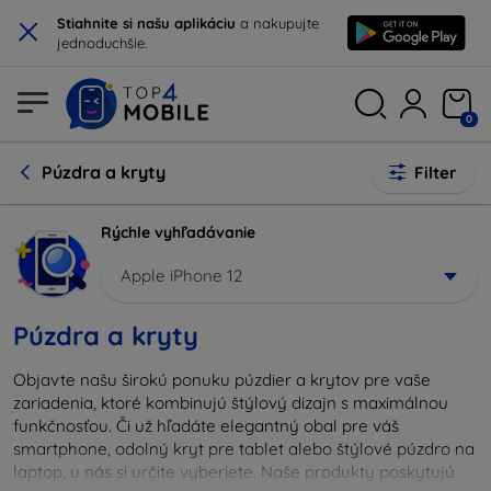
×
Stiahnite si našu aplikáciu
a nakupujte
jednoduchšie.
0
Púzdra a kryty
Filter
Rýchle vyhľadávanie
Apple iPhone 12
Púzdra a kryty
Objavte našu širokú ponuku púzdier a krytov pre vaše
zariadenia, ktoré kombinujú štýlový dizajn s maximálnou
funkčnosťou. Či už hľadáte elegantný obal pre váš
smartphone, odolný kryt pre tablet alebo štýlové púzdro na
laptop, u nás si určite vyberiete. Naše produkty poskytujú