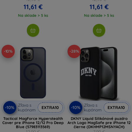
11,61 €
11,61 €
Na sklade > 5 ks
Na sklade > 5 ks
-10%
-28%
Zľava s
Zľava s
-10%
-10%
EXTRA10
EXTRA10
kupónom
kupónom
Tactical MagForce Hyperstealth
DKNY Liquid Silikónové puzdro
Cover pre iPhone 12/12 Pro Deep
Arch Logo MagSafe pre iPhone 12
Blue (57983113569)
čierne (DKHMP12MSNYACH)
12,90 €
7,90 €