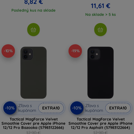
8,82 €
11,61 €
Posledný kus na sklade
Na sklade > 5 ks
-10%
-19%
Zľava s
Zľava s
-10%
-10%
EXTRA10
EXTRA10
kupónom
kupónom
Tactical MagForce Velvet
Tactical MagForce Velvet
Smoothie Cover pre Apple iPhone
Smoothie Cover pre Apple iPhone
12/12 Pro Bazooka (57983122666)
12/12 Pro Asphalt (57983122664)
12,90 €
12,90 €