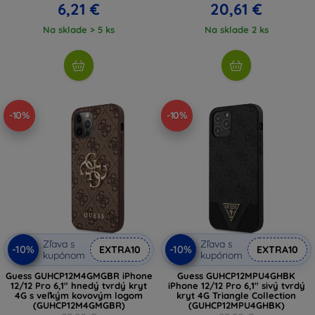
6,21 €
20,61 €
Na sklade > 5 ks
Na sklade 2 ks
-10%
-10%
Zľava s
Zľava s
-10%
-10%
EXTRA10
EXTRA10
kupónom
kupónom
Guess GUHCP12M4GMGBR iPhone
Guess GUHCP12MPU4GHBK
12/12 Pro 6,1" hnedý tvrdý kryt
iPhone 12/12 Pro 6,1" sivý tvrdý
4G s veľkým kovovým logom
kryt 4G Triangle Collection
(GUHCP12M4GMGBR)
(GUHCP12MPU4GHBK)