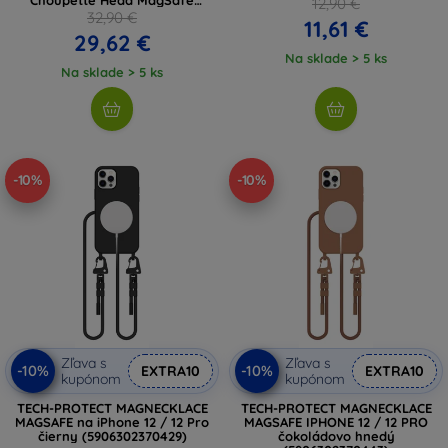
12,90 €
(KLHMP12MHLSCHH)
32,90 €
11,61 €
29,62 €
Na sklade > 5 ks
Na sklade > 5 ks
-10%
-10%
Zľava s
Zľava s
-10%
-10%
EXTRA10
EXTRA10
kupónom
kupónom
TECH-PROTECT MAGNECKLACE
TECH-PROTECT MAGNECKLACE
MAGSAFE na iPhone 12 / 12 Pro
MAGSAFE IPHONE 12 / 12 PRO
čierny (5906302370429)
čokoládovo hnedý