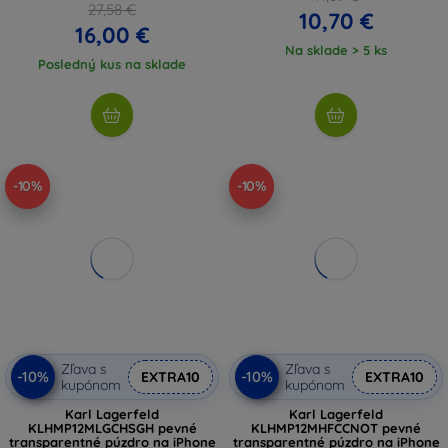
27,58 €
10,70 €
16,00 €
Na sklade > 5 ks
Posledný kus na sklade
-10%
-10%
Zľava s
Zľava s
-10%
-10%
EXTRA10
EXTRA10
kupónom
kupónom
Karl Lagerfeld
Karl Lagerfeld
KLHMP12MLGCHSGH pevné
KLHMP12MHFCCNOT pevné
transparentné púzdro na iPhone
transparentné púzdro na iPhone