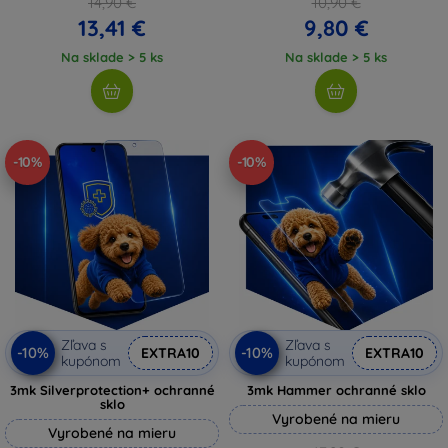
14,90 €
10,90 €
13,41 €
9,80 €
Na sklade > 5 ks
Na sklade > 5 ks
-10%
-10%
Zľava s
Zľava s
-10%
-10%
EXTRA10
EXTRA10
kupónom
kupónom
3mk Silverprotection+ ochranné
3mk Hammer ochranné sklo
sklo
Vyrobené na mieru
Vyrobené na mieru