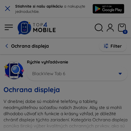
×
Stiahnite si našu aplikáciu
a nakupujte
jednoduchšie.
0
Ochrana displeja
Filter
Rýchle vyhľadávanie
BlackView Tab 6
Ochrana displeja
V dnešnej dobe sú mobilné telefóny a tablety
neodmysliteľnou súčasťou našich životov. Aby ste si mohli
dlhodobo užívať ich funkcie a krásny vzhľad, je dôležité
chrániť displeje týchto zariadení. Kategória Ochrana displeja
ponúka široký výber kvalitných ochranných prvkov, ako sú