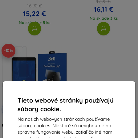
17,90 €
16,90 €
16,11 €
15,22 €
Na sklade 3 ks
Na sklade > 5 ks
-10%
Tieto webové stránky používajú
Zľava s
súbory cookie.
-10%
EXTRA10
kupónom
Na našich webových stránkach používame
3MK FlexibleGlass Lite ochranné
súbory cookies. Niektoré sú nevyhnutné na
tvrdené sklo pre BlackView Tab 6
do 8,3"
správne fungovanie webu, zatiaľ čo iné nám
8,91 €