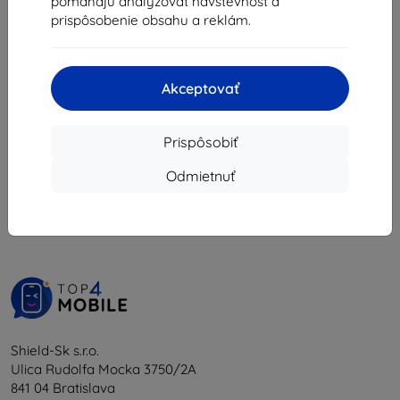
pomáhajú analyzovať návštevnosť a
8,02 €
prispôsobenie obsahu a reklám.
Na sklade 5 ks
Akceptovať
Prispôsobiť
1
-
5
z celkom
5
.
Odmietnuť
«
1
»
Shield-Sk s.r.o.
Ulica Rudolfa Mocka 3750/2A
841 04 Bratislava