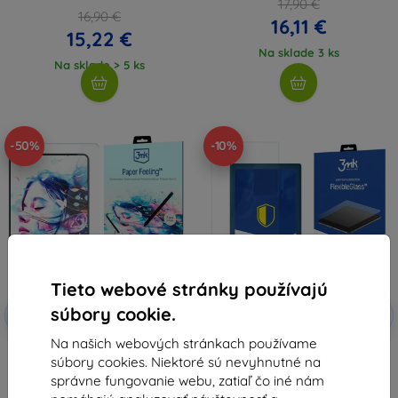
17,90 €
16,90 €
16,11 €
15,22 €
Na sklade 3 ks
Na sklade > 5 ks
-50%
-10%
Tieto webové stránky používajú
Zľava s
Zľava s
súbory cookie.
-10%
-10%
EXTRA10
EXTRA10
kupónom
kupónom
Na našich webových stránkach používame
3MK PaperFeeling PocketBook
3MK FlexibleGlass PocketBook
súbory cookies. Niektoré sú nevyhnutné na
GoBook 6" 2 ks
GoBook Hybrid Glass
17,32 €
8,91 €
správne fungovanie webu, zatiaľ čo iné nám