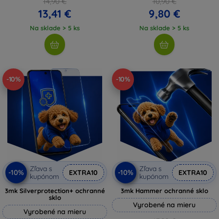
14,90 €
10,90 €
13,41 €
9,80 €
Na sklade > 5 ks
Na sklade > 5 ks
-10%
-10%
Zľava s
Zľava s
-10%
-10%
EXTRA10
EXTRA10
kupónom
kupónom
3mk Silverprotection+ ochranné
3mk Hammer ochranné sklo
sklo
Vyrobené na mieru
Vyrobené na mieru