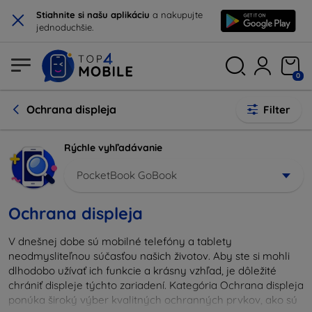
×
Stiahnite si našu aplikáciu
a nakupujte
jednoduchšie.
0
Ochrana displeja
Filter
Rýchle vyhľadávanie
PocketBook GoBook
Ochrana displeja
V dnešnej dobe sú mobilné telefóny a tablety
neodmysliteľnou súčasťou našich životov. Aby ste si mohli
dlhodobo užívať ich funkcie a krásny vzhľad, je dôležité
chrániť displeje týchto zariadení. Kategória Ochrana displeja
ponúka široký výber kvalitných ochranných prvkov, ako sú