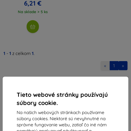
6,21 €
Na sklade > 5 ks
1
-
1
z celkom
1
.
«
1
»
Tieto webové stránky používajú
súbory cookie.
Na našich webových stránkach používame
Shield-Sk s.r.o.
súbory cookies. Niektoré sú nevyhnutné na
Ulica Rudolfa Mocka 3750/2A
správne fungovanie webu, zatiaľ čo iné nám
841 04 Bratislava
pomáhajú analyzovať návštevnosť a