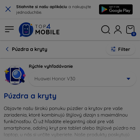
×
Stiahnite si našu aplikáciu
a nakupujte
jednoduchšie.
0
Púzdra a kryty
Filter
Rýchle vyhľadávanie
Huawei Honor V30
Púzdra a kryty
Objavte našu širokú ponuku púzdier a krytov pre vaše
zariadenia, ktoré kombinujú štýlový dizajn s maximálnou
funkčnosťou. Či už hľadáte elegantný obal pre váš
smartphone, odolný kryt pre tablet alebo štýlové púzdro na
laptop, u nás si určite vyberiete. Naše produkty poskytujú