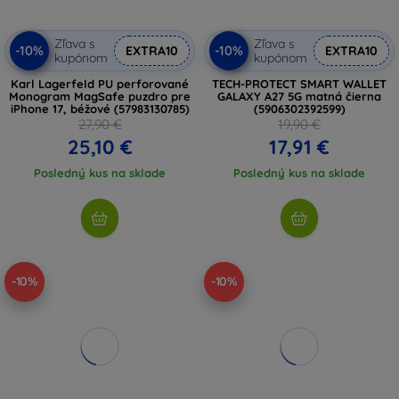
Zľava s
Zľava s
-10%
-10%
EXTRA10
EXTRA10
kupónom
kupónom
Karl Lagerfeld PU perforované
TECH-PROTECT SMART WALLET
Monogram MagSafe puzdro pre
GALAXY A27 5G matná čierna
iPhone 17, béžové (57983130785)
(5906302392599)
27,90 €
19,90 €
25,10 €
17,91 €
Posledný kus na sklade
Posledný kus na sklade
-10%
-10%