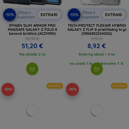
Zľava s
Zľava s
-10%
-10%
EXTRA10
EXTRA10
kupónom
kupónom
SPIGEN SLIM ARMOR PRO
TECH-PROTECT FLEXAIR HYBRID
MAGSAFE GALAXY Z FOLD 8
GALAXY Z FLIP 8 priehľadný kryt
kovová bridlica (ACS11951)
(5906302324002)
56,90 €
9,90 €
51,20 €
8,92 €
Na sklade 2 ks
Externý sklad > 5 ks
na ceste 1 ks, očakávame 7. 8.
2026
Novinka
Novinka
-10%
-10%