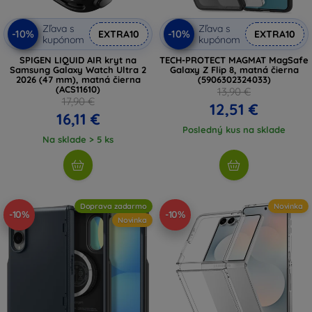
Zľava s
Zľava s
-10%
-10%
EXTRA10
EXTRA10
kupónom
kupónom
SPIGEN LIQUID AIR kryt na
TECH-PROTECT MAGMAT MagSafe
Samsung Galaxy Watch Ultra 2
Galaxy Z Flip 8, matná čierna
2026 (47 mm), matná čierna
(5906302324033)
(ACS11610)
13,90 €
17,90 €
12,51 €
16,11 €
Posledný kus na sklade
Na sklade > 5 ks
Doprava zadarmo
Novinka
-10%
-10%
Novinka