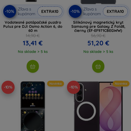
Zľava s
Zľava s
-10%
-10%
EXTRA10
EXTRA10
kupónom
kupónom
Vodotesné potápačské puzdro
Silikónový magnetický kryt
Puluz pre DJI Osmo Action 6, do
Samsung pre Galaxy Z Fold8,
60 m
čierny (EF-EF971CBEGWW)
14,90 €
56,90 €
13,41 €
51,20 €
Na sklade > 5 ks
Na sklade > 5 ks
Novinka
Novinka
-10%
-10%