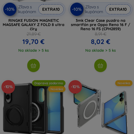
Zľava s
Zľava s
-10%
-10%
EXTRA10
EXTRA10
kupónom
kupónom
RINGKE FUSION MAGNETIC
3mk Clear Case puzdro na
MAGSAFE GALAXY Z FOLD 8 ultra
smartfón pre Oppo Reno 16 F /
číry
Reno 16 FS (CPH2859)
21,89 €
8,91 €
19,70 €
8,02 €
Na sklade > 5 ks
Na sklade > 5 ks
Doprava zadarmo
Novinka
-10%
-10%
Novinka