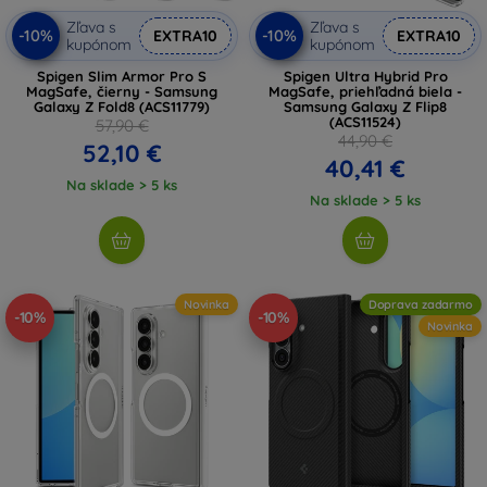
Zľava s
Zľava s
-10%
-10%
EXTRA10
EXTRA10
kupónom
kupónom
Spigen Slim Armor Pro S
Spigen Ultra Hybrid Pro
MagSafe, čierny - Samsung
MagSafe, priehľadná biela -
Galaxy Z Fold8 (ACS11779)
Samsung Galaxy Z Flip8
(ACS11524)
57,90 €
44,90 €
52,10 €
40,41 €
Na sklade > 5 ks
Na sklade > 5 ks
Novinka
Doprava zadarmo
-10%
-10%
Novinka