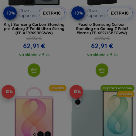
Zľava s
Zľava s
-10%
-10%
EXTRA10
EXTRA10
kupónom
kupónom
Kryt Samsung Carbon Standing
Puzdro Samsung Carbon
pre Galaxy Z Fold8 Ultra čierny
Standing na Galaxy Z Fold8
(EF-XF976SBEGWW)
čierne (EF-XF971SBEGWW)
69,90 €
69,90 €
62,91 €
62,91 €
Na sklade > 5 ks
Na sklade > 5 ks
Novinka
Doprava zadarmo
-10%
-10%
Novinka