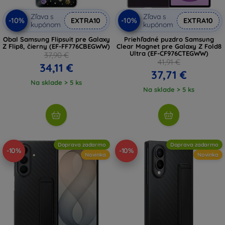
Zľava s
Zľava s
-10%
-10%
EXTRA10
EXTRA10
kupónom
kupónom
Obal Samsung Flipsuit pre Galaxy
Priehľadné puzdro Samsung
Z Flip8, čierny (EF-FF776CBEGWW)
Clear Magnet pre Galaxy Z Fold8
Ultra (EF-CF976CTEGWW)
37,90 €
41,91 €
34,11 €
37,71 €
Na sklade > 5 ks
Na sklade > 5 ks
Doprava zadarmo
Doprava zadarmo
-10%
-10%
Novinka
Novinka