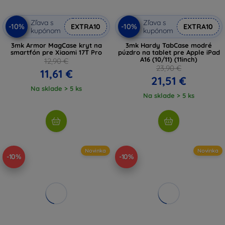
Zľava s
Zľava s
-10%
-10%
EXTRA10
EXTRA10
kupónom
kupónom
3mk Armor MagCase kryt na
3mk Hardy TabCase modré
smartfón pre Xiaomi 17T Pro
púzdro na tablet pre Apple iPad
A16 (10/11) (11inch)
12,90 €
23,90 €
11,61 €
21,51 €
Na sklade > 5 ks
Na sklade > 5 ks
Novinka
Novinka
-10%
-10%