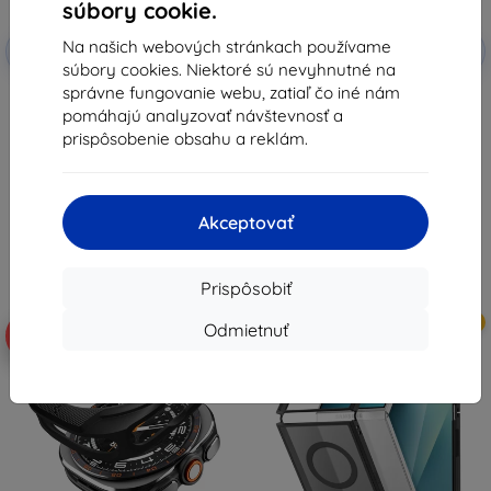
súbory cookie.
Zľava s
Zľava s
Na našich webových stránkach používame
-10%
-10%
EXTRA10
EXTRA10
kupónom
kupónom
súbory cookies. Niektoré sú nevyhnutné na
správne fungovanie webu, zatiaľ čo iné nám
Samsung priehľadný kryt Clear
SPIGEN RUGGED ARMOR kryt na
Cover pre Galaxy Z Fold 8 EF-
Samsung Galaxy Watch Ultra 2
pomáhajú analyzovať návštevnosť a
QF971CTE (57983131084)
2026 (47 MM), matná čierna
prispôsobenie obsahu a reklám.
(ACS11611)
33,90 €
16,90 €
30,50 €
15,22 €
Na sklade > 5 ks
Na sklade > 5 ks
Akceptovať
Prispôsobiť
Novinka
Novinka
Odmietnuť
-10%
-10%