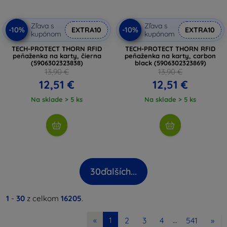
Zľava s
Zľava s
-10%
-10%
EXTRA10
EXTRA10
kupónom
kupónom
TECH-PROTECT THORN RFID
TECH-PROTECT THORN RFID
peňaženka na karty, čierna
peňaženka na karty, carbon
(5906302323838)
black (5906302323869)
13,90 €
13,90 €
12,51 €
12,51 €
Na sklade > 5 ks
Na sklade > 5 ks
30
ďalších...
1
-
30
z celkom
16205
.
2
3
4
541
»
«
1
…