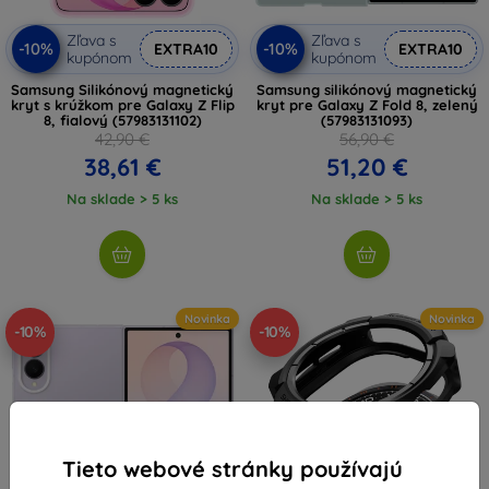
Zľava s
Zľava s
-10%
-10%
EXTRA10
EXTRA10
kupónom
kupónom
Samsung Silikónový magnetický
Samsung silikónový magnetický
kryt s krúžkom pre Galaxy Z Flip
kryt pre Galaxy Z Fold 8, zelený
8, fialový (57983131102)
(57983131093)
42,90 €
56,90 €
38,61 €
51,20 €
Na sklade > 5 ks
Na sklade > 5 ks
Novinka
Novinka
-10%
-10%
Tieto webové stránky používajú