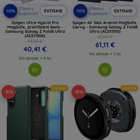
Zľava s
Zľava s
-10%
-10%
EXTRA10
EXTRA10
kupónom
kupónom
Spigen Ultra Hybrid Pro
Spigen Air Skin Aramid MagSafe,
MagSafe, priehľadná biela -
čierny - Samsung Galaxy Z Fold8
Samsung Galaxy Z Fold8 Ultra
Ultra (ACS11510)
(ACS11506)
67,90 €
44,90 €
61,11 €
40,41 €
Na sklade > 5 ks
Na sklade > 5 ks
Novinka
Novinka
-10%
-10%