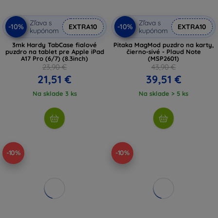
Zľava s
Zľava s
-10%
-10%
EXTRA10
EXTRA10
kupónom
kupónom
3mk Hardy TabCase fialové
Pitaka MagMod puzdro na karty,
puzdro na tablet pre Apple iPad
čierno-sivé - Plaud Note
A17 Pro (6/7) (8.3inch)
(MSP2601)
23,90 €
43,90 €
21,51 €
39,51 €
Na sklade 3 ks
Na sklade > 5 ks
-10%
-10%