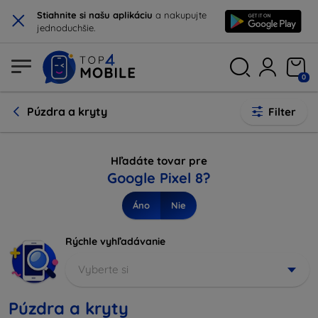
×
Stiahnite si našu aplikáciu
a nakupujte
jednoduchšie.
0
Púzdra a kryty
Filter
Hľadáte tovar pre
Google Pixel 8?
Áno
Nie
Rýchle vyhľadávanie
Vyberte si
Púzdra a kryty