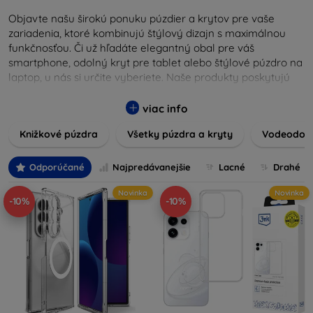
Objavte našu širokú ponuku púzdier a krytov pre vaše
zariadenia, ktoré kombinujú štýlový dizajn s maximálnou
funkčnosťou. Či už hľadáte elegantný obal pre váš
smartphone, odolný kryt pre tablet alebo štýlové púzdro na
laptop, u nás si určite vyberiete. Naše produkty poskytujú
vynikajúcu ochranu pred poškodením, škrabancami a
nárazmi, pričom zohľadňujú aj estetické a praktické
viac info
požiadavky používateľov.
Knižkové púzdra
Všetky púzdra a kryty
Vodeodoln
Vyberte si z rôznych materiálov, farieb a dizajnov, aby ste
našli ten pravý doplnok pre vaše zariadenie. Naše púzdra a
Odporúčané
Najpredávanejšie
Lacné
Drahé
kryty sú nielen praktické, ale aj módne, takže sa stanú
neoddeliteľnou súčasťou vášho každodenného outfitu. Pre
Novinka
Novinka
-10%
-10%
milovníkov technológií alebo tých, ktorí chcú len ochrániť
svoju investíciu, sme tu práve pre vás.