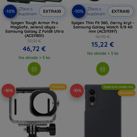
Zľava s
Zľava s
-10%
-10%
EXTRA10
EXTRA10
kupónom
kupónom
Spigen Tough Armor Pro
Spigen Thin Fit 360, čierny kryt -
MagSafe, zelená abyss -
Samsung Galaxy Watch 9/8 40
Samsung Galaxy Z Fold8 Ultra
mm (ACS11597)
(ACS11851)
16,90 €
51,91 €
15,22 €
46,72 €
Na sklade > 5 ks
Na sklade > 5 ks
Novinka
Doprava zadarmo
-10%
-10%
Novinka