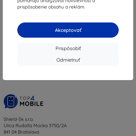
pomáhajú analyzovať návštevnosť a
4,45 €
prispôsobenie obsahu a reklám.
Posledný kus na sklade
Akceptovať
Prispôsobiť
1
-
5
z celkom
5
.
Odmietnuť
«
1
»
Shield-Sk s.r.o.
Ulica Rudolfa Mocka 3750/2A
841 04 Bratislava