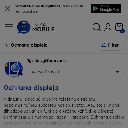
×
Stiahnite si našu aplikáciu
a nakupujte
jednoduchšie.
0
Ochrana displeja
Filter
Rýchle vyhľadávanie
Akaso Brave 8
Ochrana displeja
V dnešnej dobe sú mobilné telefóny a tablety
neodmysliteľnou súčasťou našich životov. Aby ste si mohli
dlhodobo užívať ich funkcie a krásny vzhľad, je dôležité
chrániť displeje týchto zariadení. Kategória Ochrana displeja
ponúka široký výber kvalitných ochranných prvkov, ako sú