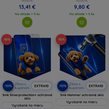
14,90 €
10,90 €
13,41 €
9,80 €
Na sklade > 5 ks
Na sklade > 5 ks
-10%
-10%
Zľava s
Zľava s
-10%
-10%
EXTRA10
EXTRA10
kupónom
kupónom
3mk Silverprotection+ ochranné
3mk Hammer ochranné sklo
sklo
Vyrobené na mieru
Vyrobené na mieru