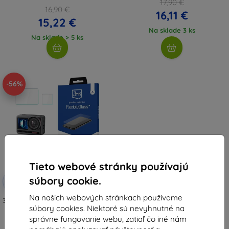
17,90 €
16,90 €
16,11 €
15,22 €
Na sklade 3 ks
Na sklade > 5 ks
-56%
Tieto webové stránky používajú
Zľava s
súbory cookie.
-10%
EXTRA10
kupónom
Na našich webových stránkach používame
3MK FlexibleGlass AKASO Brave 8
súbory cookies. Niektoré sú nevyhnutné na
hybridné tvrdené sklo
(5903108519618)
správne fungovanie webu, zatiaľ čo iné nám
10,15 €