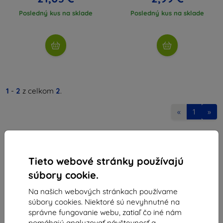
Posledný kus na sklade
Posledný kus na sklade
1
-
2
z celkom
2
.
«
1
»
Tieto webové stránky používajú
súbory cookie.
Na našich webových stránkach používame
Shield-Sk s.r.o.
súbory cookies. Niektoré sú nevyhnutné na
Ulica Rudolfa Mocka 3750/2A
správne fungovanie webu, zatiaľ čo iné nám
841 04 Bratislava
pomáhajú analyzovať návštevnosť a