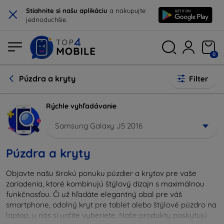
×
Stiahnite si našu aplikáciu
a nakupujte
jednoduchšie.
0
Púzdra a kryty
Filter
Rýchle vyhľadávanie
Samsung Galaxy J5 2016
Púzdra a kryty
Objavte našu širokú ponuku púzdier a krytov pre vaše
zariadenia, ktoré kombinujú štýlový dizajn s maximálnou
funkčnosťou. Či už hľadáte elegantný obal pre váš
smartphone, odolný kryt pre tablet alebo štýlové púzdro na
laptop, u nás si určite vyberiete. Naše produkty poskytujú