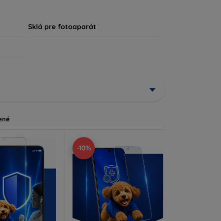
, že každý zákazník nájde ideálnu ochranu pre
Sklá pre fotoaparát
ené
-10%