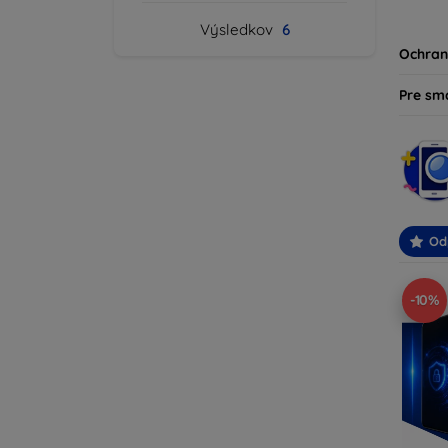
produk
Výsledkov
6
svoje z
Ochran
Pre sm
Od
-10%