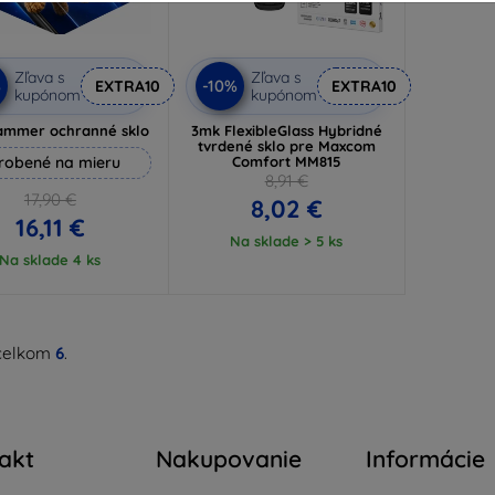
Zľava s
Zľava s
%
-10%
EXTRA10
EXTRA10
kupónom
kupónom
ammer ochranné sklo
3mk FlexibleGlass Hybridné
tvrdené sklo pre Maxcom
robené na mieru
Comfort MM815
8,91 €
17,90 €
8,02 €
16,11 €
Na sklade > 5 ks
Na sklade 4 ks
celkom
6
.
akt
Nakupovanie
Informácie