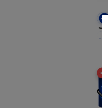
-10
3mk P
Vy
-10%