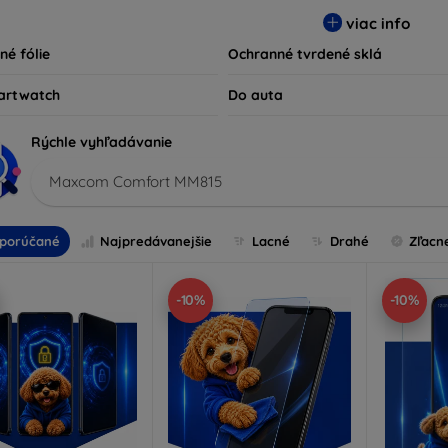
ty kompatibilné s rôznymi značkami a modelmi, čím zaručujeme
viac info
ariadenie.
né fólie
Ochranné tvrdené sklá
artwatch
Do auta
Rýchle vyhľadávanie
Maxcom Comfort MM815
porúčané
Najpredávanejšie
Lacné
Drahé
Zľacn
-10%
-10%