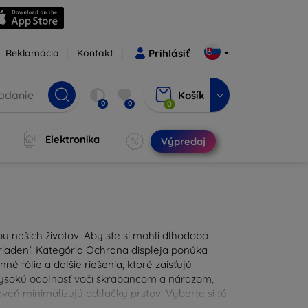
Reklamácia
Kontakt
Prihlásiť
Košík
0
0
0
Elektronika
Výpredaj
u našich životov. Aby ste si mohli dlhodobo
zariadení. Kategória Ochrana displeja ponúka
é fólie a ďalšie riešenia, ktoré zaisťujú
 vysokú odolnosť voči škrabancom a nárazom,
eň minimalizujú odtlačky prstov. Vyberte si tú
ždodennými nástrahami. Naša ponuka zahŕňa