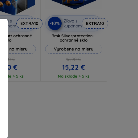
ľava s
Zľava s
-10%
EXTRA10
EXTRA10
kupónom
kupónom
e Matt ochranné
3mk Silverprotection+
sklo
ochranné sklo
ené na mieru
Vyrobené na mieru
10,90 €
16,90 €
9,80 €
15,22 €
klade > 5 ks
Na sklade > 5 ks