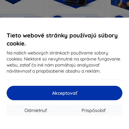
Zľava s
Zľava s
Z
%
-10%
-10%
EXTRA10
EXTRA10
kupónom
kupónom
rivacy ochranné sklo
3mk Anti-Shock ochranné
3mk Pur
Tieto webové stránky používajú súbory
sklo
robené na mieru
cookie.
Vyrobené na mieru
Vyrob
18,91 €
Na našich webových stránkach používame súbory
14,90 €
17,01 €
cookies. Niektoré sú nevyhnutné na správne fungovanie
13,41 €
webu, zatiaľ čo iné nám pomáhajú analyzovať
Na sklade 3 ks
návštevnosť a prispôsobenie obsahu a reklám.
Na sklade > 5 ks
Na s
-10%
Akceptovať
Odmietnuť
Prispôsobiť