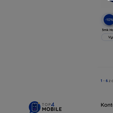
-10
3mk H
Vy
1
-
6
z 
Kont