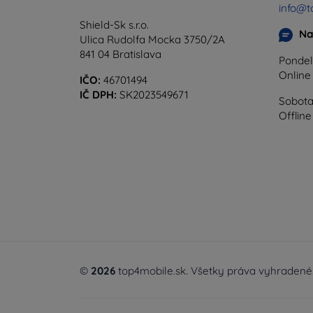
info@t
Shield-Sk s.r.o.
Na
Ulica Rudolfa Mocka 3750/2A
841 04 Bratislava
Pondel
Onlin
IČO:
46701494
IČ DPH:
SK2023549671
Sobota
Offline
©
2026
top4mobile.sk. Všetky práva vyhradené