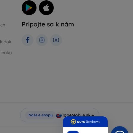
Pripojte sa k nám
ých
iadok
ienky
Top4Mobile.sk
Naše e-shopy