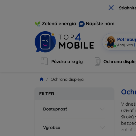
×
Stiahnit
Zelená energia
Napíšte nám
Potrebuj
Som M
|
Púzdra a kryty
Ochrana disple
Ochrana displeja
Ochr
FILTER
V dneš
Dostupnosť
užívať 
široký 
bezpeč
Výrobca
zatiaľ
správn