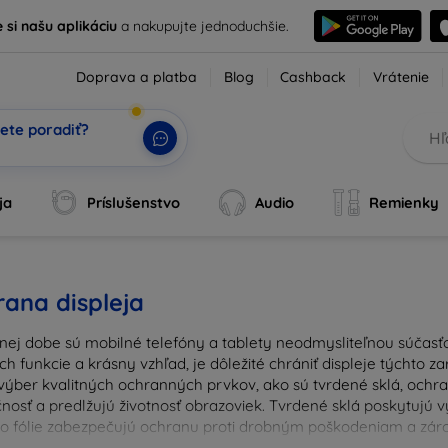
e si našu aplikáciu
a nakupujte jednoduchšie.
Doprava a platba
Blog
Cashback
Vrátenie
ete poradiť?
ja
Príslušenstvo
Audio
Remienky
ana displeja
nej dobe sú mobilné telefóny a tablety neodmysliteľnou súčasťo
ich funkcie a krásny vzhľad, je dôležité chrániť displeje týchto 
výber kvalitných ochranných prvkov, ako sú tvrdené sklá, ochrann
nosť a predlžujú životnosť obrazoviek. Tvrdené sklá poskytujú
 čo fólie zabezpečujú ochranu proti drobným poškodeniam a zárov
u ochranu pre váš prístroj a chráňte svoje investície pred ka