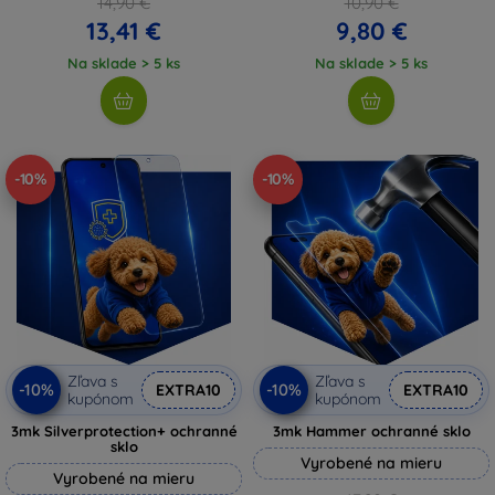
14,90 €
10,90 €
13,41 €
9,80 €
Na sklade > 5 ks
Na sklade > 5 ks
-10%
-10%
Zľava s
Zľava s
-10%
-10%
EXTRA10
EXTRA10
kupónom
kupónom
3mk Silverprotection+ ochranné
3mk Hammer ochranné sklo
sklo
Vyrobené na mieru
Vyrobené na mieru