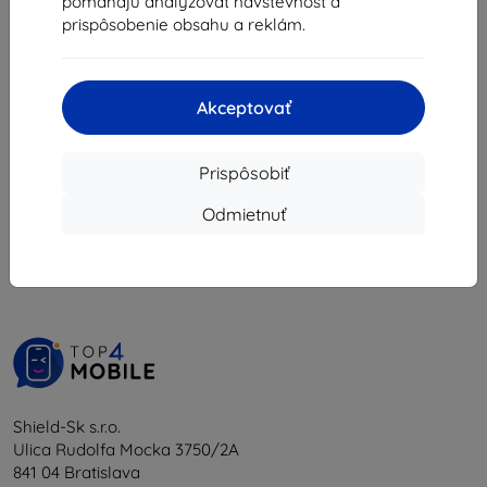
pomáhajú analyzovať návštevnosť a
18,81 €
11,61 €
prispôsobenie obsahu a reklám.
Na sklade > 5 ks
Na sklade 5 ks
Akceptovať
Prispôsobiť
1
-
6
z celkom
6
.
Odmietnuť
«
1
»
Shield-Sk s.r.o.
Ulica Rudolfa Mocka 3750/2A
841 04 Bratislava