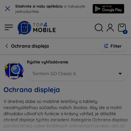
×
Stiahnite si našu aplikáciu
a nakupujte
jednoduchšie.
0
Ochrana displeja
Filter
Rýchle vyhľadávanie
Tomtom GO Classic 6
Ochrana displeja
V dnešnej dobe sú mobilné telefóny a tablety
neodmysliteľnou súčasťou našich životov. Aby ste si mohli
dlhodobo užívať ich funkcie a krásny vzhľad, je dôležité
chrániť displeje týchto zariadení. Kategória Ochrana displeja
ponúka široký výber kvalitných ochranných prvkov, ako sú