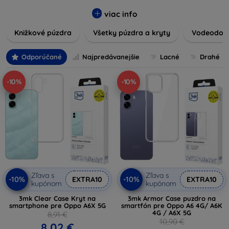
vynikajúcu ochranu pred poškodením, škrabancami a
nárazmi, pričom zohľadňujú aj estetické a praktické
viac info
požiadavky používateľov.
Knižkové púzdra
Všetky púzdra a kryty
Vodeodoln
Vyberte si z rôznych materiálov, farieb a dizajnov, aby ste
našli ten pravý doplnok pre vaše zariadenie. Naše púzdra a
Odporúčané
Najpredávanejšie
Lacné
Drahé
kryty sú nielen praktické, ale aj módne, takže sa stanú
neoddeliteľnou súčasťou vášho každodenného outfitu. Pre
-10%
-10%
milovníkov technológií alebo tých, ktorí chcú len ochrániť
svoju investíciu, sme tu práve pre vás.
Zľava s
Zľava s
-10%
-10%
EXTRA10
EXTRA10
kupónom
kupónom
3mk Clear Case Kryt na
3mk Armor Case puzdro na
smartphone pre Oppo A6X 5G
smartfón pre Oppo A6 4G/ A6K
4G / A6X 5G
8,91 €
10,90 €
8,02 €