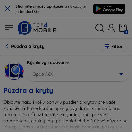
×
Stiahnite si našu aplikáciu
a nakupujte
jednoduchšie.
0
Púzdra a kryty
Filter
Rýchle vyhľadávanie
Oppo A6X
Púzdra a kryty
Objavte našu širokú ponuku púzdier a krytov pre vaše
zariadenia, ktoré kombinujú štýlový dizajn s maximálnou
funkčnosťou. Či už hľadáte elegantný obal pre váš
smartphone, odolný kryt pre tablet alebo štýlové púzdro na
laptop, u nás si určite vyberiete. Naše produkty poskytujú