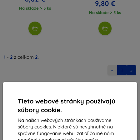
9,80 €
Na sklade > 5 ks
Na sklade > 5 ks
1
-
2
z celkom
2
.
«
1
»
Tieto webové stránky používajú
súbory cookie.
Na našich webových stránkach používame
Shield-Sk s.r.o.
súbory cookies. Niektoré sú nevyhnutné na
Ulica Rudolfa Mocka 3750/2A
správne fungovanie webu, zatiaľ čo iné nám
841 04 Bratislava
pomáhajú analyzovať návštevnosť a