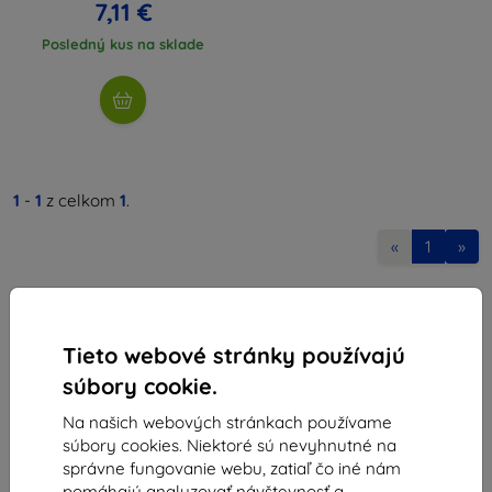
7,11 €
Posledný kus na sklade
1
-
1
z celkom
1
.
«
1
»
Tieto webové stránky používajú
súbory cookie.
Na našich webových stránkach používame
Shield-Sk s.r.o.
súbory cookies. Niektoré sú nevyhnutné na
Ulica Rudolfa Mocka 3750/2A
správne fungovanie webu, zatiaľ čo iné nám
841 04 Bratislava
pomáhajú analyzovať návštevnosť a