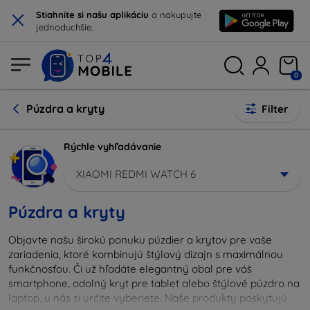
×
Stiahnite si našu aplikáciu
a nakupujte
jednoduchšie.
0
Púzdra a kryty
Filter
Rýchle vyhľadávanie
XIAOMI REDMI WATCH 6
Púzdra a kryty
Objavte našu širokú ponuku púzdier a krytov pre vaše
zariadenia, ktoré kombinujú štýlový dizajn s maximálnou
funkčnosťou. Či už hľadáte elegantný obal pre váš
smartphone, odolný kryt pre tablet alebo štýlové púzdro na
laptop, u nás si určite vyberiete. Naše produkty poskytujú