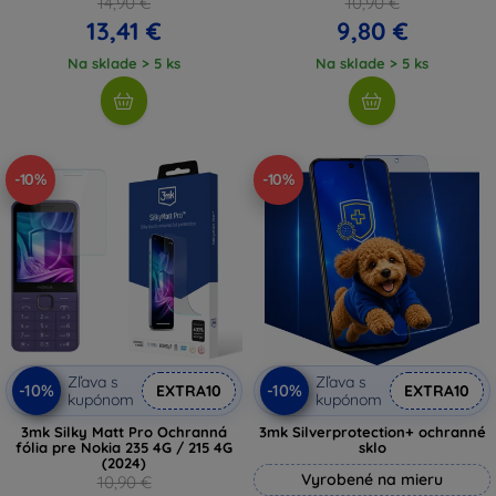
14,90 €
10,90 €
13,41 €
9,80 €
Na sklade > 5 ks
Na sklade > 5 ks
-10%
-10%
Zľava s
Zľava s
-10%
-10%
EXTRA10
EXTRA10
kupónom
kupónom
3mk Silky Matt Pro Ochranná
3mk Silverprotection+ ochranné
fólia pre Nokia 235 4G / 215 4G
sklo
(2024)
Vyrobené na mieru
10,90 €