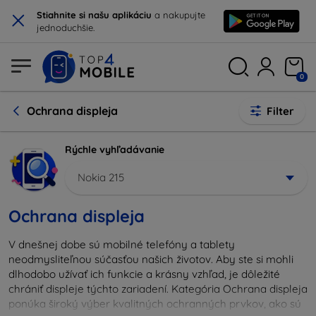
×
Stiahnite si našu aplikáciu
a nakupujte
jednoduchšie.
0
Ochrana displeja
Filter
Rýchle vyhľadávanie
Nokia 215
Ochrana displeja
V dnešnej dobe sú mobilné telefóny a tablety
neodmysliteľnou súčasťou našich životov. Aby ste si mohli
dlhodobo užívať ich funkcie a krásny vzhľad, je dôležité
chrániť displeje týchto zariadení. Kategória Ochrana displeja
ponúka široký výber kvalitných ochranných prvkov, ako sú