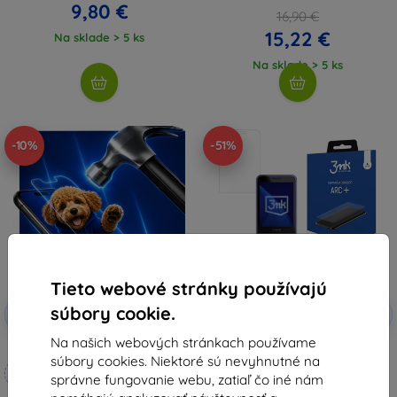
9,80 €
16,90 €
15,22 €
Na sklade > 5 ks
Na sklade > 5 ks
-10%
-51%
Tieto webové stránky používajú
Zľava s
Zľava s
súbory cookie.
-10%
-10%
EXTRA10
EXTRA10
kupónom
kupónom
Na našich webových stránkach používame
3mk Hammer ochranné sklo
3mk ARC+ ochranná fólia pre
súbory cookies. Niektoré sú nevyhnutné na
Nokia 235 4G / 215 4G (2024)
Vyrobené na mieru
9,90 €
správne fungovanie webu, zatiaľ čo iné nám