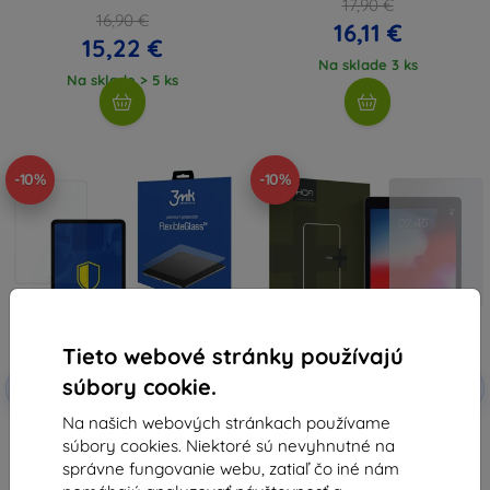
17,90 €
16,90 €
16,11 €
15,22 €
Na sklade 3 ks
Na sklade > 5 ks
-10%
-10%
Tieto webové stránky používajú
Zľava s
Zľava s
súbory cookie.
-10%
-10%
EXTRA10
EXTRA10
kupónom
kupónom
Na našich webových stránkach používame
3MK FlexibleGlass iPad Air
HOFI GLASS PRO+ IPAD AIR
súbory cookies. Niektoré sú nevyhnutné na
hybridné sklo
1/2/PRO 9.7 (23534568)
13,90 €
9,90 €
správne fungovanie webu, zatiaľ čo iné nám