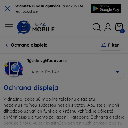
×
Stiahnite si našu aplikáciu
a nakupujte
jednoduchšie.
0
Ochrana displeja
Filter
Rýchle vyhľadávanie
Apple iPad Air
Ochrana displeja
V dnešnej dobe sú mobilné telefóny a tablety
neodmysliteľnou súčasťou našich životov. Aby ste si mohli
dlhodobo užívať ich funkcie a krásny vzhľad, je dôležité
chrániť displeje týchto zariadení. Kategória Ochrana displeja
ponúka široký výber kvalitných ochranných prvkov, ako sú