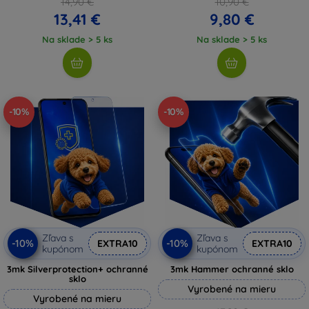
14,90 €
10,90 €
13,41 €
9,80 €
Na sklade > 5 ks
Na sklade > 5 ks
-10%
-10%
Zľava s
Zľava s
-10%
-10%
EXTRA10
EXTRA10
kupónom
kupónom
3mk Silverprotection+ ochranné
3mk Hammer ochranné sklo
sklo
Vyrobené na mieru
Vyrobené na mieru