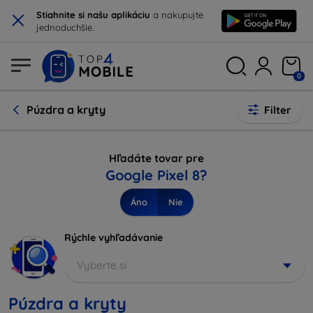
×
Stiahnite si našu aplikáciu
a nakupujte
jednoduchšie.
0
Púzdra a kryty
Filter
Hľadáte tovar pre
Google Pixel 8?
Áno
Nie
Rýchle vyhľadávanie
Vyberte si
Púzdra a kryty