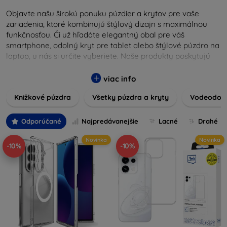
Objavte našu širokú ponuku púzdier a krytov pre vaše
zariadenia, ktoré kombinujú štýlový dizajn s maximálnou
funkčnosťou. Či už hľadáte elegantný obal pre váš
smartphone, odolný kryt pre tablet alebo štýlové púzdro na
laptop, u nás si určite vyberiete. Naše produkty poskytujú
vynikajúcu ochranu pred poškodením, škrabancami a
nárazmi, pričom zohľadňujú aj estetické a praktické
viac info
požiadavky používateľov.
Knižkové púzdra
Všetky púzdra a kryty
Vodeodoln
Vyberte si z rôznych materiálov, farieb a dizajnov, aby ste
našli ten pravý doplnok pre vaše zariadenie. Naše púzdra a
Odporúčané
Najpredávanejšie
Lacné
Drahé
kryty sú nielen praktické, ale aj módne, takže sa stanú
neoddeliteľnou súčasťou vášho každodenného outfitu. Pre
Novinka
Novinka
-10%
-10%
milovníkov technológií alebo tých, ktorí chcú len ochrániť
svoju investíciu, sme tu práve pre vás.