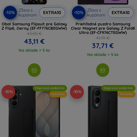
Zľava s
Zľava s
-10%
-10%
EXTRA10
EXTRA10
kupónom
kupónom
Obal Samsung Flipsuit pre Galaxy
Priehľadné puzdro Samsung
Z Flip8, čierny (EF-FF776CBEGWW)
Clear Magnet pre Galaxy Z Fold8
Ultra (EF-CF976CTEGWW)
47,90 €
41,91 €
43,11 €
37,71 €
Na sklade > 5 ks
Na sklade > 5 ks
Doprava zadarmo
Doprava zadarmo
-10%
-10%
Novinka
Novinka