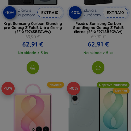
Zľava s
Zľava s
-10%
-10%
EXTRA10
EXTRA10
kupónom
kupónom
Kryt Samsung Carbon Standing
Puzdro Samsung Carbon
pre Galaxy Z Fold8 Ultra čierny
Standing na Galaxy Z Fold8
(EF-XF976SBEGWW)
čierne (EF-XF971SBEGWW)
69,90 €
69,90 €
62,91 €
62,91 €
Na sklade > 5 ks
Na sklade > 5 ks
Novinka
Doprava zadarmo
-10%
-10%
Novinka