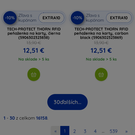
Zľava s
Zľava s
-10%
-10%
EXTRA10
EXTRA10
kupónom
kupónom
TECH-PROTECT THORN RFID
TECH-PROTECT THORN RFID
peňaženka na karty, čierna
peňaženka na karty, carbon
(5906302323838)
black (5906302323869)
13,90 €
13,90 €
12,51 €
12,51 €
Na sklade > 5 ks
Na sklade > 5 ks
30
ďalších...
1
-
30
z celkom
16158
.
2
3
4
539
»
«
1
…