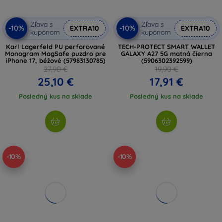
Zľava s
Zľava s
-10%
-10%
EXTRA10
EXTRA10
kupónom
kupónom
Karl Lagerfeld PU perforované
TECH-PROTECT SMART WALLET
Monogram MagSafe puzdro pre
GALAXY A27 5G matná čierna
iPhone 17, béžové (57983130785)
(5906302392599)
27,90 €
19,90 €
25,10 €
17,91 €
Posledný kus na sklade
Posledný kus na sklade
-10%
-10%