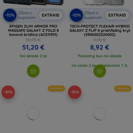
Zľava s
Zľava s
-10%
-10%
EXTRA10
EXTRA10
kupónom
kupónom
SPIGEN SLIM ARMOR PRO
TECH-PROTECT FLEXAIR HYBRID
MAGSAFE GALAXY Z FOLD 8
GALAXY Z FLIP 8 priehľadný kryt
kovová bridlica (ACS11951)
(5906302324002)
56,90 €
9,90 €
51,20 €
8,92 €
Na sklade 2 ks
Posledný kus na sklade
na ceste 2 ks, očakávame 7. 8.
2026
Novinka
Novinka
-10%
-10%