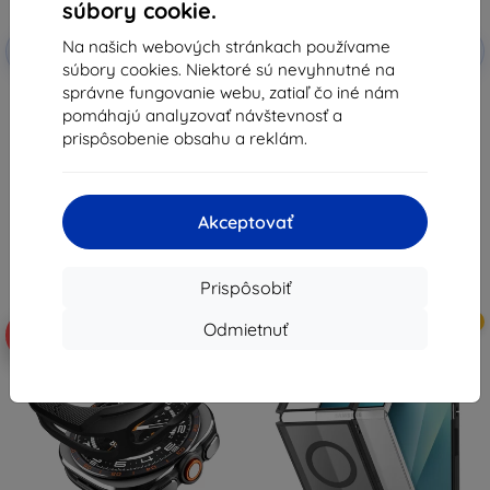
súbory cookie.
Zľava s
Zľava s
Na našich webových stránkach používame
-10%
-10%
EXTRA10
EXTRA10
kupónom
kupónom
súbory cookies. Niektoré sú nevyhnutné na
správne fungovanie webu, zatiaľ čo iné nám
Samsung priehľadný kryt Clear
SPIGEN RUGGED ARMOR kryt na
Cover pre Galaxy Z Fold 8 EF-
Samsung Galaxy Watch Ultra 2
pomáhajú analyzovať návštevnosť a
QF971CTE (57983131084)
2026 (47 MM), matná čierna
prispôsobenie obsahu a reklám.
(ACS11611)
33,90 €
16,90 €
30,50 €
15,22 €
Na sklade > 5 ks
Na sklade > 5 ks
Akceptovať
Prispôsobiť
Novinka
Novinka
Odmietnuť
-10%
-10%