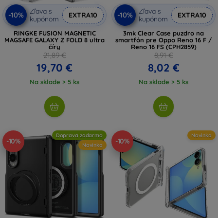
Zľava s
Zľava s
-10%
-10%
EXTRA10
EXTRA10
kupónom
kupónom
RINGKE FUSION MAGNETIC
3mk Clear Case puzdro na
MAGSAFE GALAXY Z FOLD 8 ultra
smartfón pre Oppo Reno 16 F /
číry
Reno 16 FS (CPH2859)
21,89 €
8,91 €
19,70 €
8,02 €
Na sklade > 5 ks
Na sklade > 5 ks
Doprava zadarmo
Novinka
-10%
-10%
Novinka