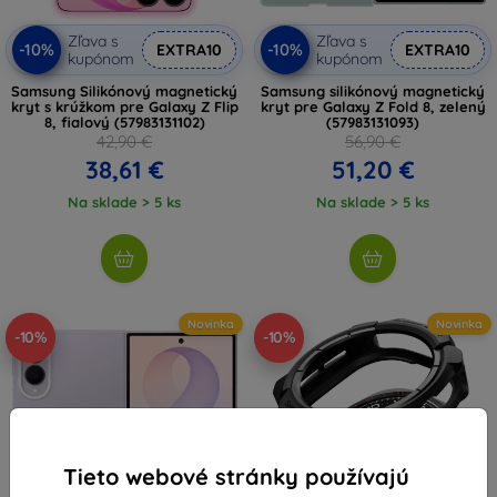
Zľava s
Zľava s
-10%
-10%
EXTRA10
EXTRA10
kupónom
kupónom
Samsung Silikónový magnetický
Samsung silikónový magnetický
kryt s krúžkom pre Galaxy Z Flip
kryt pre Galaxy Z Fold 8, zelený
8, fialový (57983131102)
(57983131093)
42,90 €
56,90 €
38,61 €
51,20 €
Na sklade > 5 ks
Na sklade > 5 ks
Novinka
Novinka
-10%
-10%
Tieto webové stránky používajú