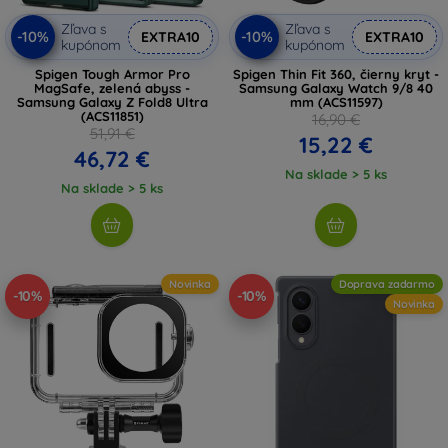
Zľava s
Zľava s
-10%
-10%
EXTRA10
EXTRA10
kupónom
kupónom
Spigen Tough Armor Pro
Spigen Thin Fit 360, čierny kryt -
MagSafe, zelená abyss -
Samsung Galaxy Watch 9/8 40
Samsung Galaxy Z Fold8 Ultra
mm (ACS11597)
(ACS11851)
16,90 €
51,91 €
15,22 €
46,72 €
Na sklade > 5 ks
Na sklade > 5 ks
Novinka
Doprava zadarmo
-10%
-10%
Novinka