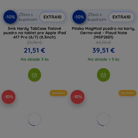
Zľava s
Zľava s
-10%
-10%
EXTRA10
EXTRA10
kupónom
kupónom
3mk Hardy TabCase fialové
Pitaka MagMod puzdro na karty,
puzdro na tablet pre Apple iPad
čierno-sivé - Plaud Note
A17 Pro (6/7) (8.3inch)
(MSP2601)
23,90 €
43,90 €
21,51 €
39,51 €
Na sklade 3 ks
Na sklade > 5 ks
Novinka
Novinka
-10%
-10%