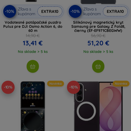
Zľava s
Zľava s
-10%
-10%
EXTRA10
EXTRA10
kupónom
kupónom
Vodotesné potápačské puzdro
Silikónový magnetický kryt
Puluz pre DJI Osmo Action 6, do
Samsung pre Galaxy Z Fold8,
60 m
čierny (EF-EF971CBEGWW)
14,90 €
56,90 €
13,41 €
51,20 €
Na sklade > 5 ks
Na sklade > 5 ks
Novinka
Novinka
-10%
-10%