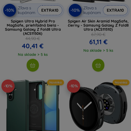
Zľava s
Zľava s
-10%
-10%
EXTRA10
EXTRA10
kupónom
kupónom
Spigen Ultra Hybrid Pro
Spigen Air Skin Aramid MagSafe,
MagSafe, priehľadná biela -
čierny - Samsung Galaxy Z Fold8
Samsung Galaxy Z Fold8 Ultra
Ultra (ACS11510)
(ACS11506)
67,90 €
44,90 €
61,11 €
40,41 €
Na sklade > 5 ks
Na sklade > 5 ks
Novinka
Novinka
-10%
-10%