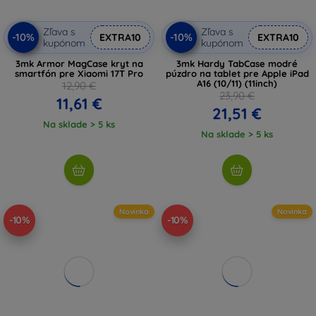
Zľava s
Zľava s
-10%
-10%
EXTRA10
EXTRA10
kupónom
kupónom
3mk Armor MagCase kryt na
3mk Hardy TabCase modré
smartfón pre Xiaomi 17T Pro
púzdro na tablet pre Apple iPad
A16 (10/11) (11inch)
12,90 €
23,90 €
11,61 €
21,51 €
Na sklade > 5 ks
Na sklade > 5 ks
Novinka
Novinka
-10%
-10%