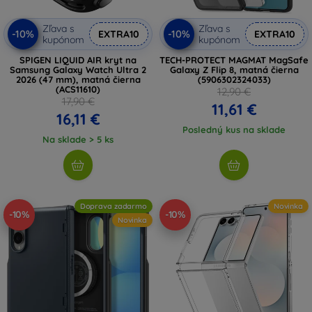
Zľava s
Zľava s
-10%
-10%
EXTRA10
EXTRA10
kupónom
kupónom
SPIGEN LIQUID AIR kryt na
TECH-PROTECT MAGMAT MagSafe
Samsung Galaxy Watch Ultra 2
Galaxy Z Flip 8, matná čierna
2026 (47 mm), matná čierna
(5906302324033)
(ACS11610)
12,90 €
17,90 €
11,61 €
16,11 €
Posledný kus na sklade
Na sklade > 5 ks
Doprava zadarmo
Novinka
-10%
-10%
Novinka