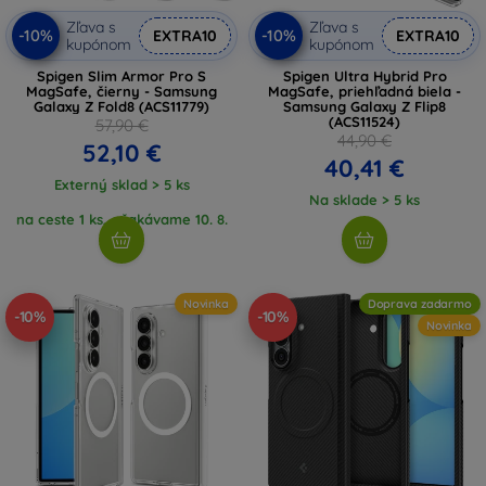
Zľava s
Zľava s
-10%
-10%
EXTRA10
EXTRA10
kupónom
kupónom
Spigen Slim Armor Pro S
Spigen Ultra Hybrid Pro
MagSafe, čierny - Samsung
MagSafe, priehľadná biela -
Galaxy Z Fold8 (ACS11779)
Samsung Galaxy Z Flip8
(ACS11524)
57,90 €
44,90 €
52,10 €
40,41 €
Externý sklad > 5 ks
Na sklade > 5 ks
na ceste 1 ks, očakávame 10. 8.
2026
Novinka
Doprava zadarmo
-10%
-10%
Novinka