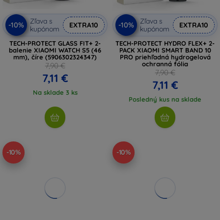
Zľava s
Zľava s
-10%
-10%
EXTRA10
EXTRA10
kupónom
kupónom
TECH-PROTECT GLASS FIT+ 2-
TECH-PROTECT HYDRO FLEX+ 2-
balenie XIAOMI WATCH S5 (46
PACK XIAOMI SMART BAND 10
mm), číre (5906302324347)
PRO priehľadná hydrogelová
ochranná fólia
7,90 €
7,90 €
7,11 €
7,11 €
Na sklade 3 ks
Posledný kus na sklade
-10%
-10%