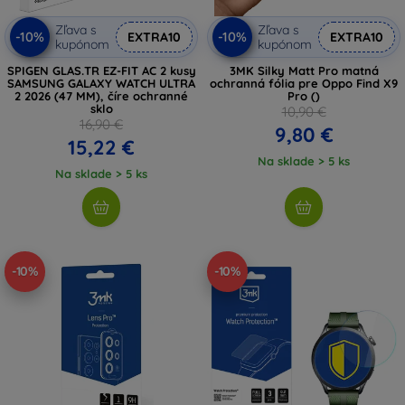
Zľava s
Zľava s
-10%
-10%
EXTRA10
EXTRA10
kupónom
kupónom
SPIGEN GLAS.TR EZ-FIT AC 2 kusy
3MK Silky Matt Pro matná
SAMSUNG GALAXY WATCH ULTRA
ochranná fólia pre Oppo Find X9
2 2026 (47 MM), číre ochranné
Pro ()
sklo
10,90 €
16,90 €
9,80 €
15,22 €
Na sklade > 5 ks
Na sklade > 5 ks
-10%
-10%