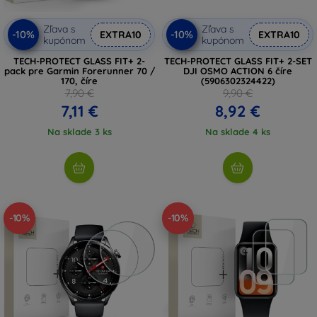
Zľava s
Zľava s
-10%
-10%
EXTRA10
EXTRA10
kupónom
kupónom
TECH-PROTECT GLASS FIT+ 2-
TECH-PROTECT GLASS FIT+ 2-SET
pack pre Garmin Forerunner 70 /
DJI OSMO ACTION 6 číre
170, číre
(5906302324422)
7,90 €
9,90 €
7,11 €
8,92 €
Na sklade 3 ks
Na sklade 4 ks
-10%
-10%