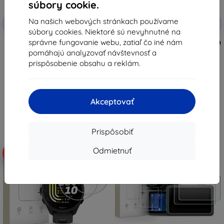
súbory cookie.
Zľava s
Zľava s
Na našich webových stránkach používame
-10%
-10%
EXTRA10
EXTRA10
kupónom
kupónom
súbory cookies. Niektoré sú nevyhnutné na
správne fungovanie webu, zatiaľ čo iné nám
Tactical Glass Shield 5D pre
Taktické sklo s ochranným štítom
Samsung Galaxy Z Flip 8, čierne,
pre Xiaomi Pad 7/8/8 Pro, číre
pomáhajú analyzovať návštevnosť a
vonkajšie, 57983130475
(57983130431)
prispôsobenie obsahu a reklám.
8,91 €
11,89 €
8,02 €
10,70 €
Na sklade > 5 ks
Na sklade > 5 ks
Akceptovať
Prispôsobiť
Odmietnuť
-10%
-10%