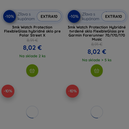
Zľava s
Zľava s
-10%
-10%
EXTRA10
EXTRA10
kupónom
kupónom
3mk Watch Protection
3mk Watch Protection Hybridné
FlexibleGlass hybridné sklo pre
tvrdené sklo FlexibleGlass pre
Polar Street X
Garmin Forerunner 70/170/170
Music
8,91 €
8,91 €
8,02 €
8,02 €
Na sklade 2 ks
Na sklade > 5 ks
-10%
-10%