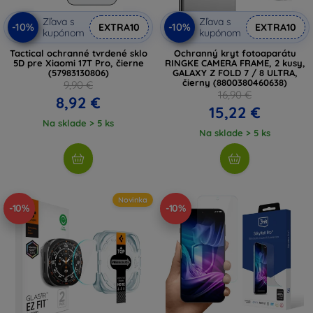
Zľava s
Zľava s
-10%
-10%
EXTRA10
EXTRA10
kupónom
kupónom
Tactical ochranné tvrdené sklo
Ochranný kryt fotoaparátu
5D pre Xiaomi 17T Pro, čierne
RINGKE CAMERA FRAME, 2 kusy,
(57983130806)
GALAXY Z FOLD 7 / 8 ULTRA,
čierny (8800380460638)
9,90 €
16,90 €
8,92 €
15,22 €
Na sklade > 5 ks
Na sklade > 5 ks
Novinka
-10%
-10%