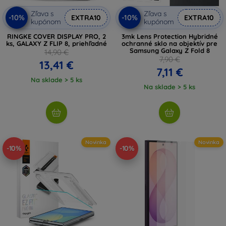
Zľava s
Zľava s
-10%
-10%
EXTRA10
EXTRA10
kupónom
kupónom
RINGKE COVER DISPLAY PRO, 2
3mk Lens Protection Hybridné
ks, GALAXY Z FLIP 8, priehľadné
ochranné sklo na objektív pre
Samsung Galaxy Z Fold 8
14,90 €
7,90 €
13,41 €
7,11 €
Na sklade > 5 ks
Na sklade > 5 ks
Novinka
Novinka
-10%
-10%