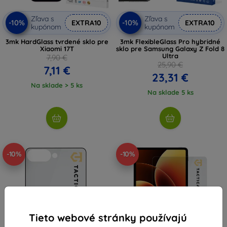
Zľava s
Zľava s
-10%
-10%
EXTRA10
EXTRA10
kupónom
kupónom
3mk HardGlass tvrdené sklo pre
3mk FlexibleGlass Pro hybridné
Xiaomi 17T
sklo pre Samsung Galaxy Z Fold 8
Ultra
7,90 €
25,90 €
7,11 €
23,31 €
Na sklade > 5 ks
Na sklade 5 ks
-10%
-10%
Tieto webové stránky používajú