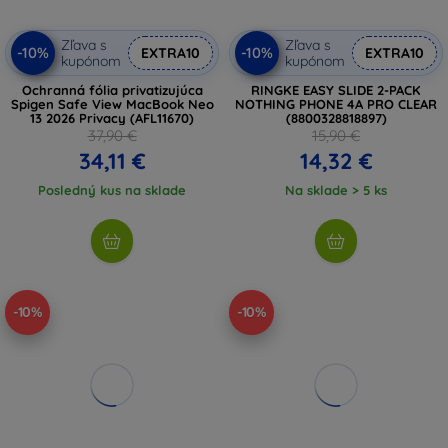
Zľava s
Zľava s
-10%
-10%
EXTRA10
EXTRA10
kupónom
kupónom
Ochranná fólia privatizujúca
RINGKE EASY SLIDE 2-PACK
Spigen Safe View MacBook Neo
NOTHING PHONE 4A PRO CLEAR
13 2026 Privacy (AFL11670)
(8800328818897)
37,90 €
15,90 €
34,11 €
14,32 €
Posledný kus na sklade
Na sklade > 5 ks
-10%
-10%