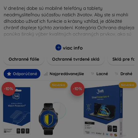
V dnešnej dobe sú mobilné telefóny a tablety
neodmysliteľnou súčasťou našich životov. Aby ste si mohli
dlhodobo užívať ich funkcie a krásny vzhľad, je dôležité
chrániť displeje týchto zariadení. Kategória Ochrana displeja
ponúka široký výber kvalitných ochranných prvkov, ako sú
tvrdené sklá, ochranné fólie a ďalšie riešenia, ktoré zaisťujú
bezpečnosť a predlžujú životnosť obrazoviek. Tvrdené sklá
viac info
poskytujú vysokú odolnosť voči škrabancom a nárazom,
Ochranné fólie
Ochranné tvrdené sklá
Sklá pre fo
zatiaľ čo fólie zabezpečujú ochranu proti drobným
poškodeniam a zároveň minimalizujú odtlačky prstov.
Vyberte si tú správnu ochranu pre váš prístroj a chráňte
Odporúčané
Najpredávanejšie
Lacné
Drahé
svoje investície pred každodennými nástrahami. Naša
Novinka
Novinka
ponuka zahŕňa produkty kompatibilné s rôznymi značkami
-10%
-10%
a modelmi, čím zaručujeme, že každý zákazník nájde
ideálnu ochranu pre svoje zariadenie.