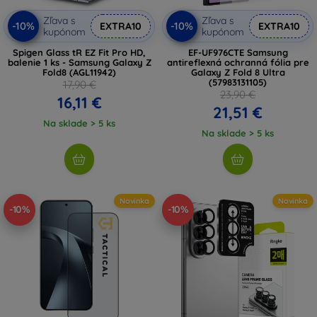
Zľava s
Zľava s
-10%
-10%
EXTRA10
EXTRA10
kupónom
kupónom
Spigen Glass tR EZ Fit Pro HD,
EF-UF976CTE Samsung
balenie 1 ks - Samsung Galaxy Z
antireflexná ochranná fólia pre
Fold8 (AGL11942)
Galaxy Z Fold 8 Ultra
(57983131105)
17,90 €
23,90 €
16,11 €
21,51 €
Na sklade > 5 ks
Na sklade > 5 ks
Novinka
Novinka
-10%
-10%