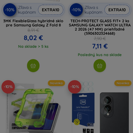
Zľava s
Zľava s
-10%
-10%
EXTRA10
EXTRA10
kupónom
kupónom
3MK FlexibleGlass hybridné sklo
TECH-PROTECT GLASS FIT+ 2 ks
pre Samsung Galaxy Z Fold 8
SAMSUNG GALAXY WATCH ULTRA
2 2026 (47 MM) priehľadné
8,91 €
(5906302324668)
8,02 €
7,90 €
7,11 €
Na sklade > 5 ks
Posledný kus na sklade
Novinka
Novinka
-10%
-10%