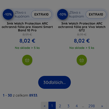
Zľava s
Zľava s
-10%
-10%
EXTRA10
EXTRA10
kupónom
kupónom
3mk Watch Protection ARC
3mk Watch Protection ARC
ochranná fólia pre Xiaomi Smart
ochranná fólia pre Vivo Watch
Band 10 Pro
GT2
8,91 €
8,91 €
8,02 €
8,02 €
Na sklade > 5 ks
Na sklade > 5 ks
30
ďalších...
1
-
30
z celkom
8933
.
2
3
4
298
»
«
1
…