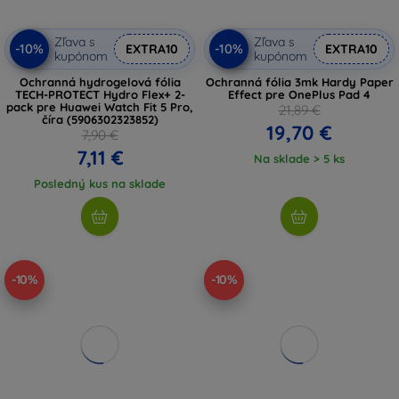
Zľava s
Zľava s
-10%
-10%
EXTRA10
EXTRA10
kupónom
kupónom
Ochranná hydrogelová fólia
Ochranná fólia 3mk Hardy Paper
TECH-PROTECT Hydro Flex+ 2-
Effect pre OnePlus Pad 4
pack pre Huawei Watch Fit 5 Pro,
21,89 €
číra (5906302323852)
19,70 €
7,90 €
7,11 €
Na sklade > 5 ks
Posledný kus na sklade
-10%
-10%