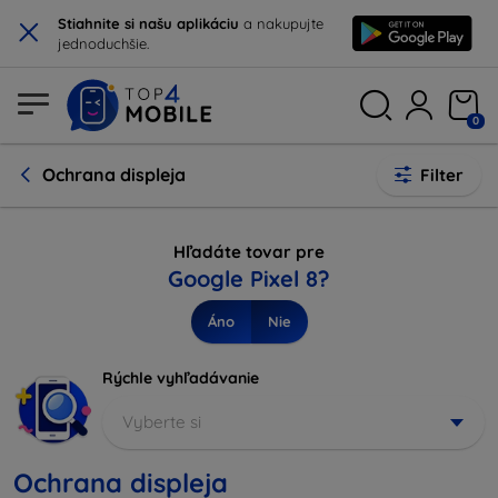
×
Stiahnite si našu aplikáciu
a nakupujte
jednoduchšie.
0
Ochrana displeja
Filter
Hľadáte tovar pre
Google Pixel 8?
Áno
Nie
Rýchle vyhľadávanie
Vyberte si
Ochrana displeja