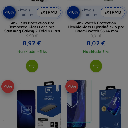
Zľava s
Zľava s
-10%
-10%
EXTRA10
EXTRA10
kupónom
kupónom
3mk Lens Protection Pro
3mk Watch Protection
Tempered Glass Lens pre
FlexibleGlass Hybridné sklo pre
Samsung Galaxy Z Fold 8 Ultra
Xiaomi Watch S5 46 mm
9,90 €
8,91 €
8,92 €
8,02 €
Na sklade > 5 ks
Na sklade 2 ks
-10%
-10%