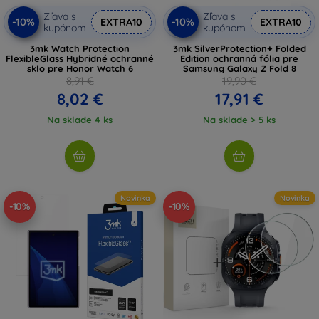
Zľava s
Zľava s
-10%
-10%
EXTRA10
EXTRA10
kupónom
kupónom
3mk Watch Protection
3mk SilverProtection+ Folded
FlexibleGlass Hybridné ochranné
Edition ochranná fólia pre
sklo pre Honor Watch 6
Samsung Galaxy Z Fold 8
8,91 €
19,90 €
8,02 €
17,91 €
Na sklade 4 ks
Na sklade > 5 ks
Novinka
Novinka
-10%
-10%