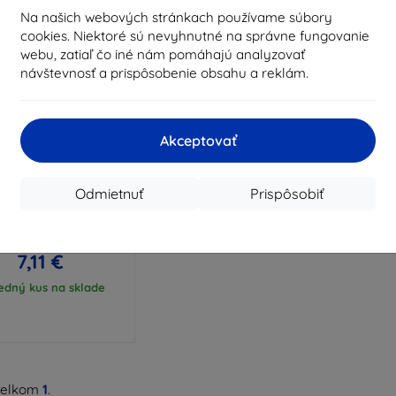
Na našich webových stránkach používame súbory
cookies. Niektoré sú nevyhnutné na správne fungovanie
webu, zatiaľ čo iné nám pomáhajú analyzovať
návštevnosť a prispôsobenie obsahu a reklám.
Akceptovať
Zľava s
%
EXTRA10
kupónom
Odmietnuť
Prispôsobiť
 Clear púzdro pre
Redmi A7 Pro
7,90 €
7,11 €
edný kus na sklade
celkom
1
.