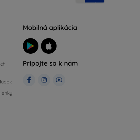
Mobilná aplikácia
Pripojte sa k nám
ých
iadok
ienky