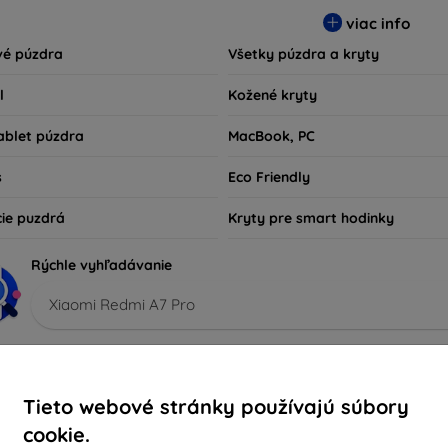
sú nielen praktické, ale aj módne, takže sa stanú neoddeliteľno
viac info
kov technológií alebo tých, ktorí chcú len ochrániť svoju investíc
vé púzdra
Všetky púzdra a kryty
l
Kožené kryty
ablet púzdra
MacBook, PC
s
Eco Friendly
cie puzdrá
Kryty pre smart hodinky
Rýchle vyhľadávanie
Xiaomi Redmi A7 Pro
porúčané
Najpredávanejšie
Lacné
Drahé
Zľacn
Tieto webové stránky používajú súbory
cookie.