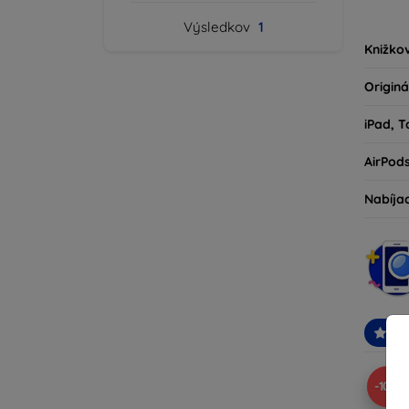
kryty 
Výsledkov
1
milovní
Knižko
Originá
iPad, T
AirPod
Nabíja
Od
-10%