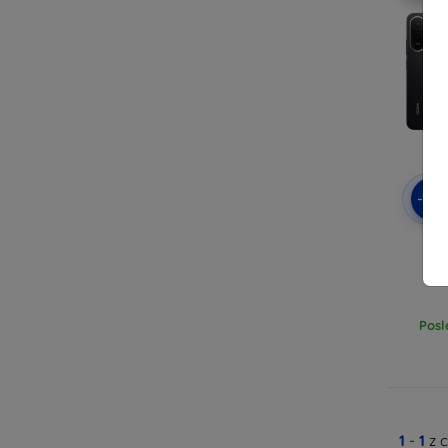
-10
3MK
Posl
1
-
1
z 