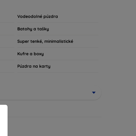
u súčasťou vášho každodenného outfitu. Pre
iu, sme tu práve pre vás.
Vodeodolné púzdra
Batohy a tašky
Super tenké, minimalistické
Kufre a boxy
Púzdra na karty
ené