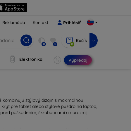
Reklamácia
Kontakt
Prihlásiť
Košík
0
0
0
Elektronika
Výpredaj
ré kombinujú štýlový dizajn s maximálnou
kryt pre tablet alebo štýlové púzdro na laptop,
u pred poškodením, škrabancami a nárazmi,
ravý doplnok pre vaše zariadenie. Naše púzdra a