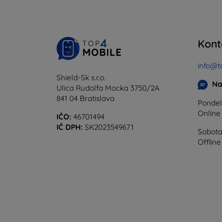
Kont
info@t
Shield-Sk s.r.o.
Na
Ulica Rudolfa Mocka 3750/2A
841 04 Bratislava
Pondel
Onlin
IČO:
46701494
IČ DPH:
SK2023549671
Sobota
Offline