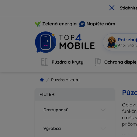
×
Stiahnit
Zelená energia
Napíšte nám
Potrebuj
|
Púzdra a kryty
Ochrana disple
Púzdra a kryty
Púzd
FILTER
Objavt
Dostupnosť
funkčn
u nás 
pričom
Výrobca
Vyberte