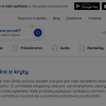
e si našu aplikáciu
a nakupujte jednoduchšie.
Doprava a platba
Blog
Cashback
Vrátenie
ete poradiť?
ja
Príslušenstvo
Audio
Remienky
ra a kryty
e našu širokú ponuku púzdier a krytov pre vaše zariadenia, kto
osťou. Či už hľadáte elegantný obal pre váš smartphone, odolný 
si určite vyberiete. Naše produkty poskytujú vynikajúcu ochran
 zohľadňujú aj estetické a praktické požiadavky používateľov.
 si z rôznych materiálov, farieb a dizajnov, aby ste našli ten p