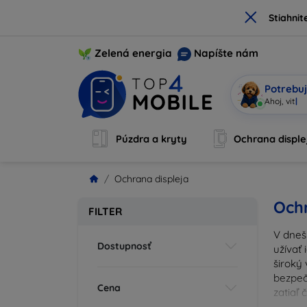
×
Stiahnit
Zelená energia
Napíšte nám
Potrebuj
Som Mobi
|
Púzdra a kryty
Ochrana disple
Ochrana displeja
Ochr
FILTER
V dneš
Dostupnosť
užívať 
široký 
bezpeč
Cena
zatiaľ
správn