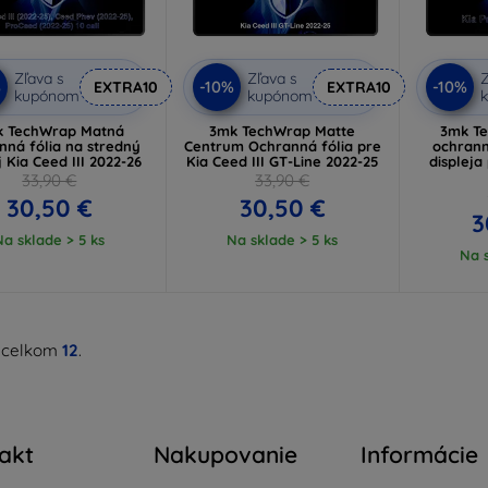
Zľava s
Zľava s
Z
%
-10%
-10%
EXTRA10
EXTRA10
kupónom
kupónom
 TechWrap Matná
3mk TechWrap Matte
3mk T
nná fólia na stredný
Centrum Ochranná fólia pre
ochrann
j Kia Ceed III 2022-26
Kia Ceed III GT-Line 2022-25
displeja
33,90 €
33,90 €
30,50 €
30,50 €
3
Na sklade > 5 ks
Na sklade > 5 ks
Na s
 celkom
12
.
akt
Nakupovanie
Informácie