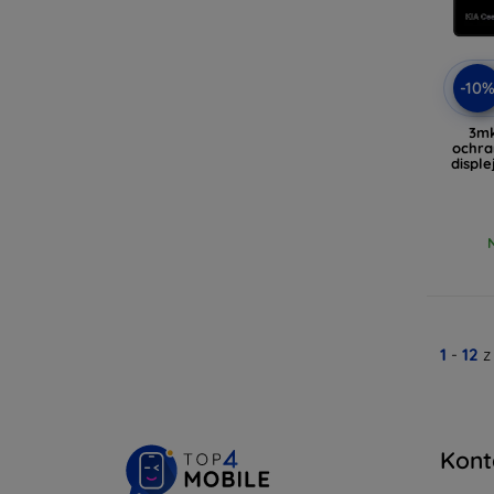
-10
3mk
ochra
disple
1
-
12
z
Kont