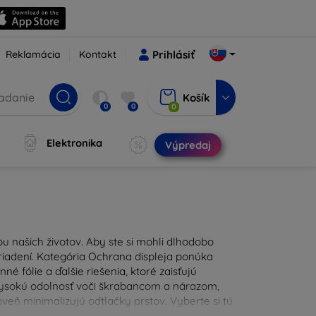
Reklamácia
Kontakt
Prihlásiť
Košík
0
0
0
Elektronika
Výpredaj
u našich životov. Aby ste si mohli dlhodobo
zariadení. Kategória Ochrana displeja ponúka
é fólie a ďalšie riešenia, ktoré zaisťujú
 vysokú odolnosť voči škrabancom a nárazom,
eň minimalizujú odtlačky prstov. Vyberte si tú
ždodennými nástrahami. Naša ponuka zahŕňa