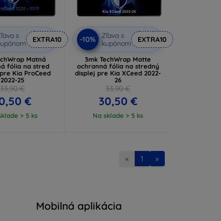
ľava s
Zľava s
-10%
EXTRA10
EXTRA10
kupónom
kupónom
echWrap Matná
3mk TechWrap Matte
á fólia na stred
ochranná fólia na stredný
 pre Kia ProCeed
displej pre Kia XCeed 2022-
2022-25
26
33,90 €
33,90 €
0,50 €
30,50 €
klade > 5 ks
Na sklade > 5 ks
«
1
»
Mobilná aplikácia