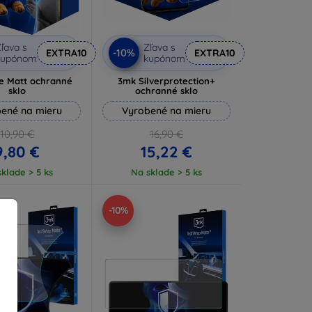
ľava s
Zľava s
-10%
EXTRA10
EXTRA10
kupónom
kupónom
e Matt ochranné
3mk Silverprotection+
sklo
ochranné sklo
ené na mieru
Vyrobené na mieru
10,90 €
16,90 €
9,80 €
15,22 €
klade > 5 ks
Na sklade > 5 ks
-10%