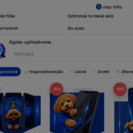
ty kompatibilné s rôznymi značkami a modelmi, čím zaručujeme
viac info
ariadenie.
né fólie
Ochranné tvrdené sklá
artwatch
Do auta
Rýchle vyhľadávanie
Kia Ceed
porúčané
Najpredávanejšie
Lacné
Drahé
Zľacn
-10%
-10%