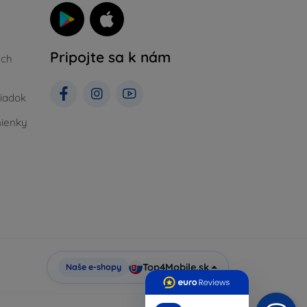
Pripojte sa k nám
ých
iadok
ienky
Top4Mobile.sk
Naše e-shopy