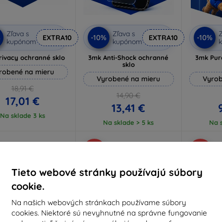
Zľava s
Zľava s
Z
%
-10%
-10%
EXTRA10
EXTRA10
kupónom
kupónom
rivacy ochranné sklo
3mk Anti-Shock ochranné
3mk Pur
sklo
robené na mieru
Vyrobené na mieru
Vyrob
18,91 €
14,90 €
17,01 €
13,41 €
Na sklade 3 ks
Na sklade > 5 ks
Na s
-10%
-10%
Tieto webové stránky používajú súbory
cookie.
Na našich webových stránkach používame súbory
cookies. Niektoré sú nevyhnutné na správne fungovanie