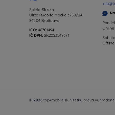
info@t
Shield-Sk s.r.o.
Na
Ulica Rudolfa Mocka 3750/2A
841 04 Bratislava
Pondel
Onlin
IČO:
46701494
IČ DPH:
SK2023549671
Sobota
Offline
©
2026
top4mobile.sk. Všetky práva vyhradené