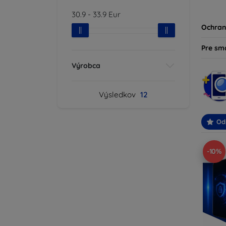
produk
30.9
-
33.9
Eur
svoje z
Ochran
Pre sm
Výrobca
Výsledkov
12
Od
-10%