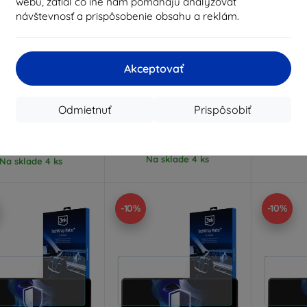
webu, zatiaľ čo iné nám pomáhajú analyzovať
návštevnosť a prispôsobenie obsahu a reklám.
Zľava s
Zľava s
Z
%
-10%
-10%
EXTRA10
EXTRA10
kupónom
kupónom
Akceptovať
ammer ochranné sklo
3mk TechWrap Matná
3mk T
ochranná fólia na
ochranná 
robené na mieru
prístrojový panel pre Kia
Kia Ceed I
Odmietnuť
Prispôsobiť
XCeed 2022-26
30,90 €
17,90 €
2
27,81 €
16,11 €
Na 
Na sklade 4 ks
Na sklade 4 ks
-10%
-10%