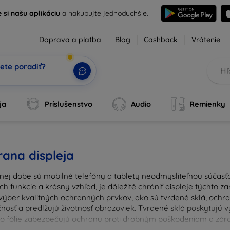
e si našu aplikáciu
a nakupujte jednoduchšie.
Doprava a platba
Blog
Cashback
Vrátenie
ete poradiť?
ja
Príslušenstvo
Audio
Remienky
ana displeja
nej dobe sú mobilné telefóny a tablety neodmysliteľnou súčasťo
ich funkcie a krásny vzhľad, je dôležité chrániť displeje týchto 
výber kvalitných ochranných prvkov, ako sú tvrdené sklá, ochrann
nosť a predlžujú životnosť obrazoviek. Tvrdené sklá poskytujú
 čo fólie zabezpečujú ochranu proti drobným poškodeniam a zárov
u ochranu pre váš prístroj a chráňte svoje investície pred ka