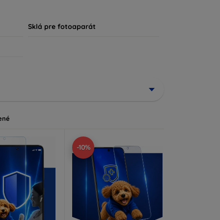
, že každý zákazník nájde ideálnu ochranu pre
Sklá pre fotoaparát
ené
-10%