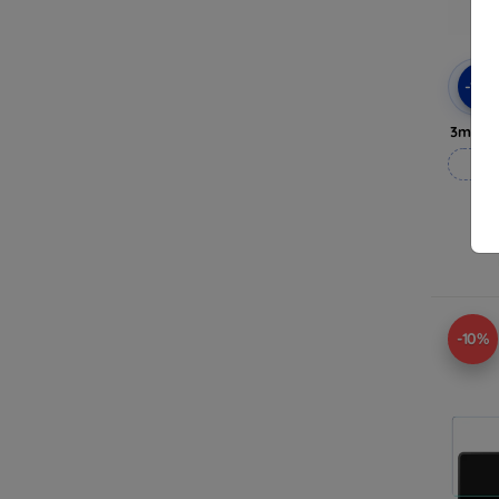
-10
3mk H
Vy
-10%