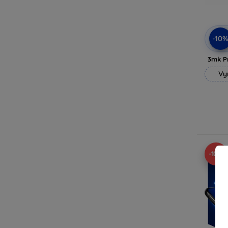
-10
3mk P
Vy
-10%