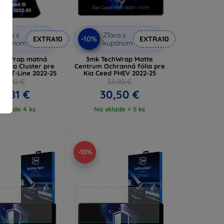
ľava s
Zľava s
-10%
EXTRA10
EXTRA10
kupónom
kupónom
echWrap matná
3mk TechWrap Matte
fólia Cluster pre
Centrum Ochranná fólia pre
II GT-Line 2022-25
Kia Ceed PHEV 2022-25
30,90 €
33,90 €
7,81 €
30,50 €
sklade 4 ks
Na sklade > 5 ks
-10%