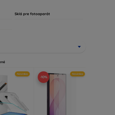
, že každý zákazník nájde ideálnu ochranu pre
Sklá pre fotoaparát
ené
Novinka
Novinka
-10%