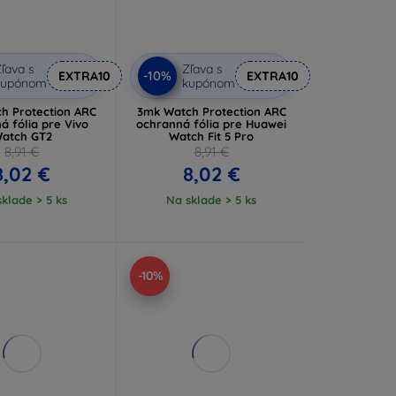
ľava s
Zľava s
-10%
EXTRA10
EXTRA10
kupónom
kupónom
h Protection ARC
3mk Watch Protection ARC
á fólia pre Vivo
ochranná fólia pre Huawei
atch GT2
Watch Fit 5 Pro
8,91 €
8,91 €
8,02 €
8,02 €
klade > 5 ks
Na sklade > 5 ks
-10%