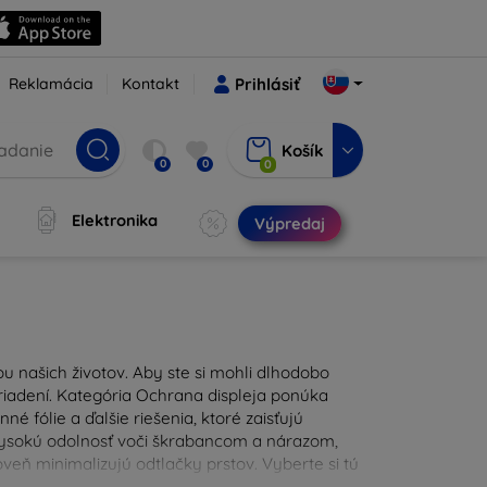
Reklamácia
Kontakt
Prihlásiť
Košík
0
0
0
Elektronika
Výpredaj
u našich životov. Aby ste si mohli dlhodobo
zariadení. Kategória Ochrana displeja ponúka
é fólie a ďalšie riešenia, ktoré zaisťujú
 vysokú odolnosť voči škrabancom a nárazom,
eň minimalizujú odtlačky prstov. Vyberte si tú
ždodennými nástrahami. Naša ponuka zahŕňa