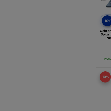
-10
Ochran
Spige
Ne
Posl
-10%