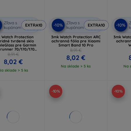
Zľava s
Zľava s
Z
%
-10%
-10%
EXTRA10
EXTRA10
kupónom
kupónom
 Watch Protection
3mk Watch Protection ARC
3mk Watc
ridné tvrdené sklo
ochranná fólia pre Xiaomi
ochrann
bleGlass pre Garmin
Smart Band 10 Pro
W
erunner 70/170/170
8,91 €
Music
8,91 €
8,02 €
8,02 €
Na sklade > 5 ks
Na s
Na sklade > 5 ks
-10%
-10%