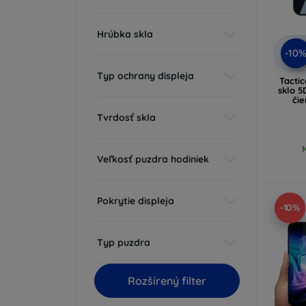
Hrúbka skla
-10
Typ ochrany displeja
Tacti
sklo 5
čie
Tvrdosť skla
Veľkosť puzdra hodiniek
Pokrytie displeja
-10%
Typ puzdra
Rozšírený filter