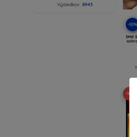
Výsledkov
8943
-10
3MK S
ochr
-10%