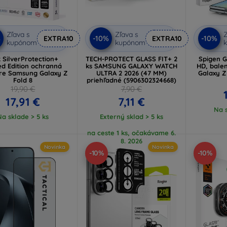
Zľava s
Zľava s
Z
%
-10%
-10%
EXTRA10
EXTRA10
kupónom
kupónom
 SilverProtection+
TECH-PROTECT GLASS FIT+ 2
Spigen Gl
ed Edition ochranná
ks SAMSUNG GALAXY WATCH
HD, balen
pre Samsung Galaxy Z
ULTRA 2 2026 (47 MM)
Galaxy Z
Fold 8
priehľadné (5906302324668)
19,90 €
7,90 €
17,91 €
7,11 €
Na s
Na sklade > 5 ks
Externý sklad > 5 ks
na ceste 1 ks, očakávame 6.
8. 2026
Novinka
Novinka
-10%
-10%