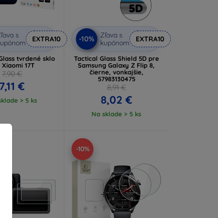
ľava s
Zľava s
-10%
EXTRA10
EXTRA10
kupónom
kupónom
lass tvrdené sklo
Tactical Glass Shield 5D pre
 Xiaomi 17T
Samsung Galaxy Z Flip 8,
čierne, vonkajšie,
7,90 €
57983130475
7,11 €
8,91 €
8,02 €
klade > 5 ks
Na sklade > 5 ks
-10%