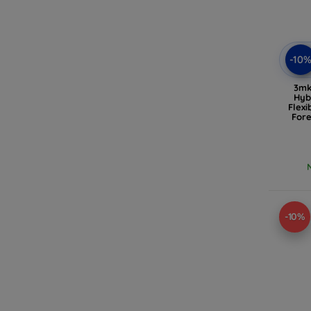
-10
3mk
Hyb
Flexi
For
-10%