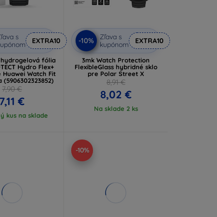
ľava s
Zľava s
-10%
EXTRA10
EXTRA10
kupónom
kupónom
hydrogelová fólia
3mk Watch Protection
TECT Hydro Flex+
FlexibleGlass hybridné sklo
e Huawei Watch Fit
pre Polar Street X
ra (5906302323852)
8,91 €
7,90 €
8,02 €
7,11 €
Na sklade 2 ks
ý kus na sklade
-10%