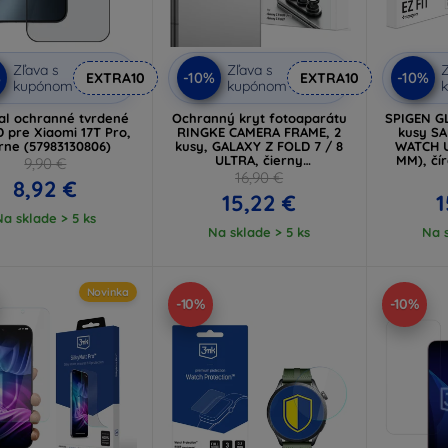
Zľava s
Zľava s
Z
%
-10%
-10%
EXTRA10
EXTRA10
kupónom
kupónom
cal ochranné tvrdené
Ochranný kryt fotoaparátu
SPIGEN GL
D pre Xiaomi 17T Pro,
RINGKE CAMERA FRAME, 2
kusy S
rne (57983130806)
kusy, GALAXY Z FOLD 7 / 8
WATCH U
ULTRA, čierny
MM), čí
9,90 €
(8800380460638)
16,90 €
8,92 €
15,22 €
1
Na sklade > 5 ks
Na sklade > 5 ks
Na s
Novinka
-10%
-10%