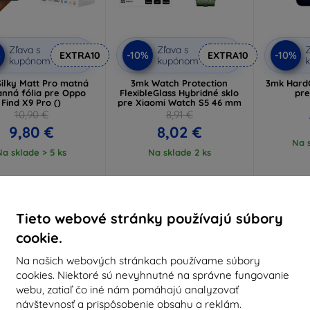
Zľava s
Zľava s
Z
%
-10%
-10%
EXTRA10
EXTRA10
kupónom
kupónom
ilky Matt Pro matná
3mk Watch Protection
3mk HardG
anná fólia pre Oppo
FlexibleGlass Hybridné sklo
pre
Find X9 Pro ()
pre Xiaomi Watch S5 46 mm
10,90 €
8,91 €
9,80 €
8,02 €
Na s
Na sklade > 5 ks
Na sklade 2 ks
-10%
-10%
Tieto webové stránky používajú súbory
cookie.
Na našich webových stránkach používame súbory
cookies. Niektoré sú nevyhnutné na správne fungovanie
webu, zatiaľ čo iné nám pomáhajú analyzovať
návštevnosť a prispôsobenie obsahu a reklám.