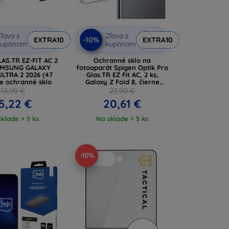
ľava s
Zľava s
-10%
EXTRA10
EXTRA10
kupónom
kupónom
AS.TR EZ-FIT AC 2
Ochranné sklo na
AMSUNG GALAXY
fotoaparát Spigen Optik Pro
LTRA 2 2026 (47
Glas.TR EZ Fit AC, 2 ks,
re ochranné sklo
Galaxy Z Fold 8, čierne
(AGL11944)
16,90 €
22,90 €
5,22 €
20,61 €
klade > 5 ks
Na sklade > 5 ks
-10%