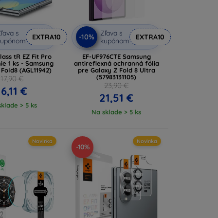
ľava s
Zľava s
-10%
EXTRA10
EXTRA10
kupónom
kupónom
ass tR EZ Fit Pro
EF-UF976CTE Samsung
ie 1 ks - Samsung
antireflexná ochranná fólia
 Fold8 (AGL11942)
pre Galaxy Z Fold 8 Ultra
(57983131105)
17,90 €
23,90 €
16,11 €
21,51 €
klade > 5 ks
Na sklade > 5 ks
Novinka
Novinka
-10%