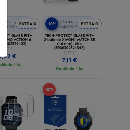
ľava s
Zľava s
-10%
EXTRA10
EXTRA10
kupónom
kupónom
TECT GLASS FIT+
TECH-PROTECT GLASS FIT+
I OSMO ACTION 6
2-balenie XIAOMI WATCH S5
5906302324422)
(46 mm), číre
(5906302324347)
9,90 €
7,90 €
8,92 €
7,11 €
sklade 4 ks
Na sklade 4 ks
-10%