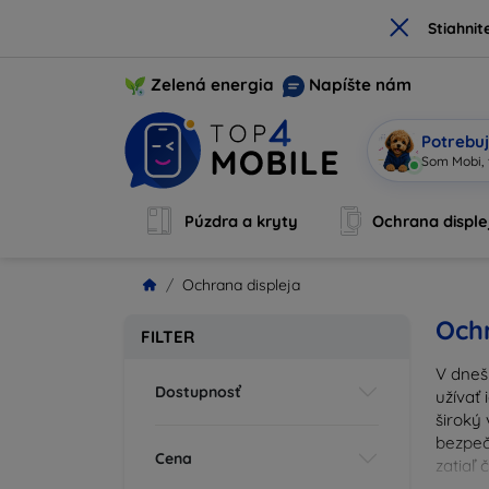
×
Stiahnit
Zelená energia
Napíšte nám
Potrebuj
Som Mob
|
Púzdra a kryty
Ochrana disple
Ochrana displeja
Ochr
FILTER
V dneš
Dostupnosť
užívať 
široký 
bezpeč
Cena
zatiaľ
správn