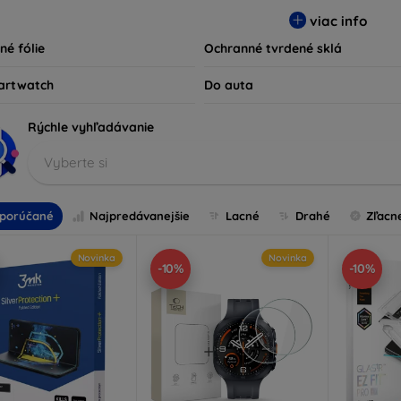
ty kompatibilné s rôznymi značkami a modelmi, čím zaručujeme
viac info
ariadenie.
né fólie
Ochranné tvrdené sklá
artwatch
Do auta
Rýchle vyhľadávanie
Vyberte si
porúčané
Najpredávanejšie
Lacné
Drahé
Zľacn
Novinka
Novinka
-10%
-10%