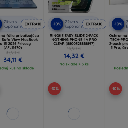
Zľava s
Zľava s
Z
%
-10%
-10%
EXTRA10
EXTRA10
kupónom
kupónom
ná fólia privatizujúca
RINGKE EASY SLIDE 2-PACK
Ochranná 
n Safe View MacBook
NOTHING PHONE 4A PRO
TECH-PRO
o 13 2026 Privacy
CLEAR (8800328818897)
2-pack pr
(AFL11670)
5 Pro, čí
15,90 €
37,90 €
14,32 €
34,11 €
Na sklade > 5 ks
edný kus na sklade
Posledn
-10%
-10%