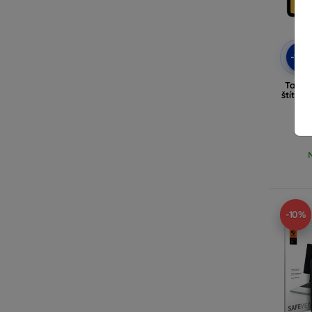
-10
Takti
štítom
Pro,
-10%