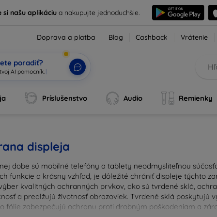
e si našu aplikáciu
a nakupujte jednoduchšie.
Doprava a platba
Blog
Cashback
Vrátenie
ete poradiť?
ja
Príslušenstvo
Audio
Remienky
ana displeja
nej dobe sú mobilné telefóny a tablety neodmysliteľnou súčasťo
ich funkcie a krásny vzhľad, je dôležité chrániť displeje týchto 
výber kvalitných ochranných prvkov, ako sú tvrdené sklá, ochrann
nosť a predlžujú životnosť obrazoviek. Tvrdené sklá poskytujú
 čo fólie zabezpečujú ochranu proti drobným poškodeniam a zárov
u ochranu pre váš prístroj a chráňte svoje investície pred ka