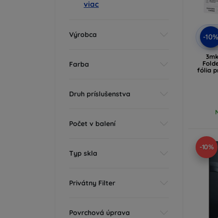
viac
Výrobca
-10
3mk
Fold
Farba
fólia 
Druh príslušenstva
Počet v balení
-10%
Typ skla
Privátny Filter
Povrchová úprava