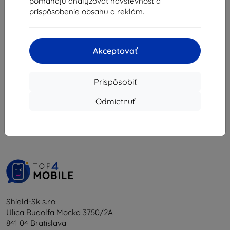
pomáhajú analyzovať návštevnosť a
42,21 €
31,40 €
prispôsobenie obsahu a reklám.
Na sklade > 5 ks
Na sklade 3 ks
Akceptovať
Prispôsobiť
1
-
6
z celkom
6
.
Odmietnuť
«
1
»
Shield-Sk s.r.o.
Ulica Rudolfa Mocka 3750/2A
841 04 Bratislava