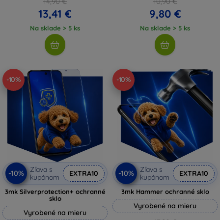
14,90 €
10,90 €
13,41 €
9,80 €
Na sklade > 5 ks
Na sklade > 5 ks
-10%
-10%
Zľava s
Zľava s
-10%
-10%
EXTRA10
EXTRA10
kupónom
kupónom
3mk Silverprotection+ ochranné
3mk Hammer ochranné sklo
sklo
Vyrobené na mieru
Vyrobené na mieru