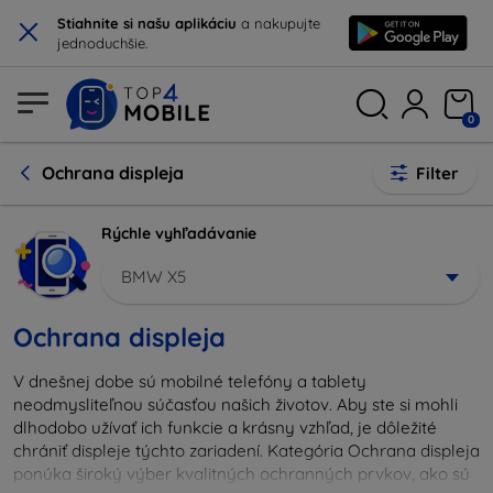
×
Stiahnite si našu aplikáciu
a nakupujte
jednoduchšie.
0
Ochrana displeja
Filter
Rýchle vyhľadávanie
BMW X5
Ochrana displeja
V dnešnej dobe sú mobilné telefóny a tablety
neodmysliteľnou súčasťou našich životov. Aby ste si mohli
dlhodobo užívať ich funkcie a krásny vzhľad, je dôležité
chrániť displeje týchto zariadení. Kategória Ochrana displeja
ponúka široký výber kvalitných ochranných prvkov, ako sú