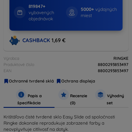
819847+
5000+
výdajných
vybavených
miest
objednávok
CASHBACK
1,69 €
Výrobca
RINGKE
Produktové číslo
8800293853497
EAN
8800293853497
Ochranné tvrdené sklá
Ochrana displeja
Popis a
Recenzie
Výhodný
špecifikácia
(0)
set
Krištáľovo čisté tvrdené sklo Easy Slide od spoločnosti
Ringke dokonale reprodukuje zobrazené farby a
neovplyvňuje citlivosť na dotyk.