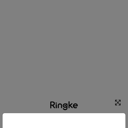
RINGKE EASY SLIDE 2-PACK priehľadné kryty pre
Google Pixel 9A (8800293853497)