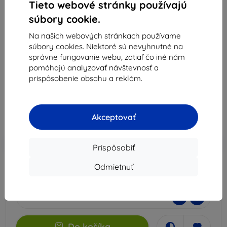
Tieto webové stránky používajú
Vhodné pre:
Google Pixel 9a
súbory cookie.
2x priehľadné tvrdené sklo 9H, oleofóbna vrstva,
Na našich webových stránkach používame
jednoduchá montáž a široká kompatibilita s puzdrami.
súbory cookies. Niektoré sú nevyhnutné na
Maximálna ochrana proti poškriabaniu.
správne fungovanie webu, zatiaľ čo iné nám
Popis a špecifikácia
pomáhajú analyzovať návštevnosť a
prispôsobenie obsahu a reklám.
16,90 €
15,22 €
Akceptovať
Cena bez DPH
12,37 €
-10%
Zľava s kupónom
EXTRA10
Do košíka
Prispôsobiť
Odmietnuť
Na sklade > 5 ks
-
+
Do košíka