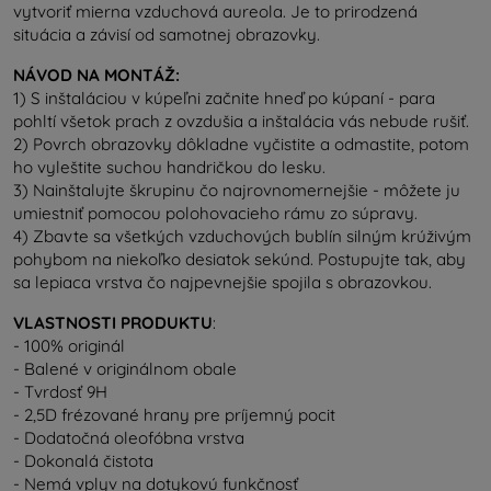
vytvoriť mierna vzduchová aureola. Je to prirodzená
situácia a závisí od samotnej obrazovky.
NÁVOD NA MONTÁŽ:
1) S inštaláciou v kúpeľni začnite hneď po kúpaní - para
pohltí všetok prach z ovzdušia a inštalácia vás nebude rušiť.
2) Povrch obrazovky dôkladne vyčistite a odmastite, potom
ho vyleštite suchou handričkou do lesku.
3) Nainštalujte škrupinu čo najrovnomernejšie - môžete ju
umiestniť pomocou polohovacieho rámu zo súpravy.
4) Zbavte sa všetkých vzduchových bublín silným krúživým
pohybom na niekoľko desiatok sekúnd. Postupujte tak, aby
sa lepiaca vrstva čo najpevnejšie spojila s obrazovkou.
VLASTNOSTI PRODUKTU
:
- 100% originál
- Balené v originálnom obale
- Tvrdosť 9H
- 2,5D frézované hrany pre príjemný pocit
- Dodatočná oleofóbna vrstva
- Dokonalá čistota
- Nemá vplyv na dotykovú funkčnosť