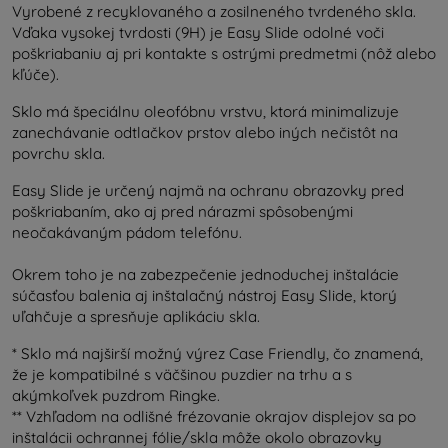
Vyrobené z recyklovaného a zosilneného tvrdeného skla.
Vďaka vysokej tvrdosti (9H) je Easy Slide odolné voči
poškriabaniu aj pri kontakte s ostrými predmetmi (nôž alebo
kľúče).
Sklo má špeciálnu oleofóbnu vrstvu, ktorá minimalizuje
zanechávanie odtlačkov prstov alebo iných nečistôt na
povrchu skla.
Easy Slide je určený najmä na ochranu obrazovky pred
poškriabaním, ako aj pred nárazmi spôsobenými
neočakávaným pádom telefónu.
Okrem toho je na zabezpečenie jednoduchej inštalácie
súčasťou balenia aj inštalačný nástroj Easy Slide, ktorý
uľahčuje a spresňuje aplikáciu skla.
* Sklo má najširší možný výrez Case Friendly, čo znamená,
že je kompatibilné s väčšinou puzdier na trhu a s
akýmkoľvek puzdrom Ringke.
** Vzhľadom na odlišné frézovanie okrajov displejov sa po
inštalácii ochrannej fólie/skla môže okolo obrazovky