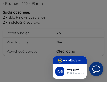
- Rozmery: 150 x 69 mm
Sada obsahuje
:
2 x sklo Ringke Easy Slide
2 x inštalačná súprava
Počet v balení
2
x
Privátny Filter
Nie
Povrchová úprava
Oleofóbna
Výborný
4.6
13575 recenzií
Shield-Sk s.r.o.