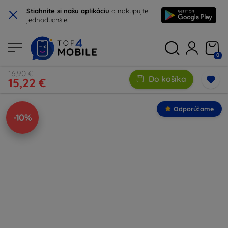
×
Stiahnite si našu aplikáciu
a nakupujte
jednoduchšie.
0
16,90 €
Do košíka
15,22 €
Odporúčame
-10%