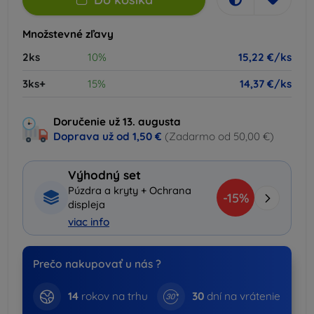
Množstevné zľavy
2ks
10%
15,22 €/ks
3ks+
15%
14,37 €/ks
Doručenie už 13. augusta
Doprava už od
1,50 €
(Zadarmo od 50,00 €)
Výhodný set
Púzdra a kryty + Ochrana
-15%
displeja
viac info
Prečo nakupovať u nás ?
14
rokov na trhu
30
dní na vrátenie