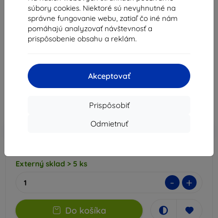
3MK FlexibleGlass Motorola
1x
súbory cookies. Niektoré sú nevyhnutné na
Moto G100 5G hybridné sklo
správne fungovanie webu, zatiaľ čo iné nám
(5903108385558)
pomáhajú analyzovať návštevnosť a
prispôsobenie obsahu a reklám.
Vhodné pre:
Motorola Moto G100
Popis a špecifikácia
8,91 €
Akceptovať
8,02 €
Prispôsobiť
Cena bez DPH
6,52 €
Odmietnuť
-10%
Zľava s kupónom
EXTRA10
Do košíka
Externý sklad > 5 ks
-
+
Do košíka