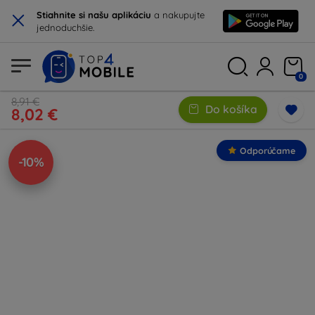
×
Stiahnite si našu aplikáciu
a nakupujte
jednoduchšie.
0
8,91 €
Do košíka
8,02 €
Odporúčame
-10%