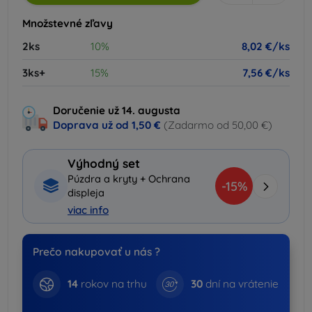
Množstevné zľavy
2ks
10%
8,02 €/ks
3ks+
15%
7,56 €/ks
Doručenie už 14. augusta
Doprava už od
1,50 €
(Zadarmo od 50,00 €)
Výhodný set
Púzdra a kryty + Ochrana
-15%
displeja
viac info
Prečo nakupovať u nás ?
14
rokov na trhu
30
dní na vrátenie