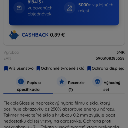
819413+
5000+
výdajných
vybavených
miest
objednávok
CASHBACK
0,89 €
Výrobca
3MK
EAN
5903108385558
Príslušenstvo
Ochranné tvrdené sklá
Ochrana displeja
Popis a
Recenzie
Výhodný
špecifikácia
(1)
set
FlexibleGlass je nepraskavý hybrid filmu a skla, ktorý
posilňuje obrazovku až 250% absorbuje energiu nárazu.
Takmer neviditeľné sklo s hrúbkou 0,2 mm zvyšuje pocit
nedostatku ďalšej vrstvy na obrazovke. Ochrana proti
poškriabaniu - 7H. Takáto vysoká tvrdosť, ktorá prekonala