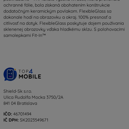
ochranné fólie, bola získaná obohatením konštrukcie
dodatočným keramickým povlakom. FlexibleGlass sa
dokonale hodí na obrazovku a okraj. 100% presnosť a
citlivosť na dotyk. FlexibleGlass poskytuje dojem používania
sklenenej obrazovky vďaka hladkému sklzu. S polohovacími
samolepkami Fit-In™
Shield-Sk s.r.o.
Ulica Rudolfa Mocka 3750/2A
841 04 Bratislava
IČO:
46701494
IČ DPH:
SK2023549671