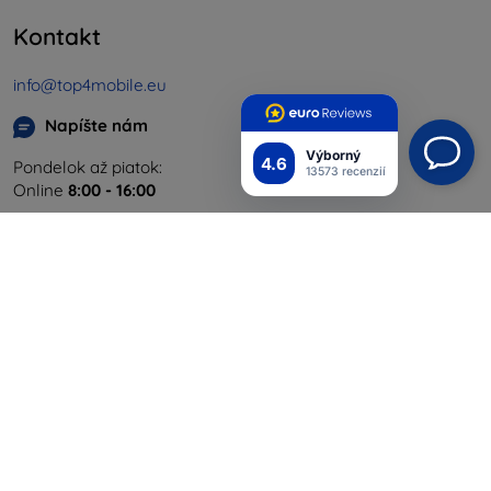
Kontakt
info@top4mobile.eu
Napíšte nám
Výborný
4.6
Pondelok až piatok:
13573 recenzií
Online
8:00 - 16:00
Sobota a nedeľa:
Offline
Nakupovanie
Doprava a platba
Blog
Cashback